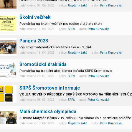
Skvělé umístění Jakuba Posta z 8. A v chemické soutěži.
publikováno 07. 06. 2023 sekce:
Úspěchy žáků
autor:
Petra Kunovská
Školní večírek
Pozvánka na školní večírek pro rodiče a přátele školy.
publikováno 13. 04. 2023 sekce:
SRPŠ
autor:
Petra Kunovská
Pangea 2023
Výsledky matematické soutěže žáků 4. - 9. tříd.
publikováno 13. 04. 2023 sekce:
Úspěchy žáků
autor:
Petra Kunovská
Šromoťácká drakiáda
Pozvánka na tradiční akci, kterou pořádá SRPŠ Šromotovo.
publikováno 28. 09. 2022 sekce:
SRPŠ
autor:
Petra Kunovská
SRPŠ Šromotovo informuje
VOLBA NOVÉHO PŘEDSEDY SRPŠ ŠROMOTOVO NA TŘÍDNÍCH SCHŮZKÁ
publikováno 08. 09. 2022 sekce:
SRPŠ
autor:
Petra Kunovská
INFORMACE O ČINNOSTI A HOSPODAŘENÍ SPOLKU.
Malá chemická olympiáda
5. místo Matyáše Bělíka v 19. ročníku okresního kola chemické soutěže.
publikováno 10. 06. 2022 sekce:
Úspěchy žáků
autor:
Petra Kunovská