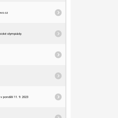
ovo.cz
mické olympiády.
pondělí 11. 9. 2023.
023.