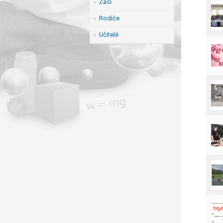
Žáci
Rodiče
Učitelé