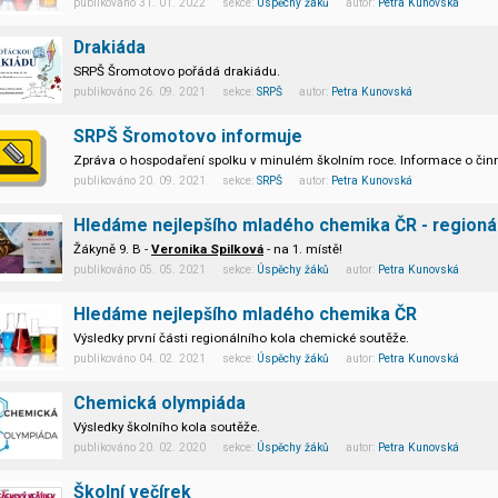
publikováno 31. 01. 2022 sekce:
Úspěchy žáků
autor:
Petra Kunovská
Drakiáda
SRPŠ Šromotovo pořádá drakiádu.
publikováno 26. 09. 2021 sekce:
SRPŠ
autor:
Petra Kunovská
SRPŠ Šromotovo informuje
Zpráva o hospodaření spolku v minulém školním roce. Informace o činn
publikováno 20. 09. 2021 sekce:
SRPŠ
autor:
Petra Kunovská
Hledáme nejlepšího mladého chemika ČR - regionáln
Žákyně 9. B -
Veronika Spilková
- na 1. místě!
publikováno 05. 05. 2021 sekce:
Úspěchy žáků
autor:
Petra Kunovská
Hledáme nejlepšího mladého chemika ČR
Výsledky první části regionálního kola chemické soutěže.
publikováno 04. 02. 2021 sekce:
Úspěchy žáků
autor:
Petra Kunovská
Chemická olympiáda
Výsledky školního kola soutěže.
publikováno 20. 02. 2020 sekce:
Úspěchy žáků
autor:
Petra Kunovská
Čtyři žáci postupují do okresního kola.
Školní večírek