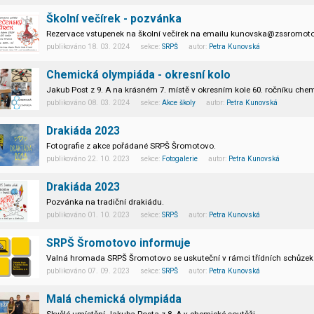
Školní večírek - pozvánka
Rezervace vstupenek na školní večírek na emailu kunovska@zssromot
publikováno 18. 03. 2024 sekce:
SRPŠ
autor:
Petra Kunovská
Chemická olympiáda - okresní kolo
Jakub Post z 9. A na krásném 7. místě v okresním kole 60. ročníku che
publikováno 08. 03. 2024 sekce:
Akce školy
autor:
Petra Kunovská
Drakiáda 2023
Fotografie z akce pořádané SRPŠ Šromotovo.
publikováno 22. 10. 2023 sekce:
Fotogalerie
autor:
Petra Kunovská
Drakiáda 2023
Pozvánka na tradiční drakiádu.
publikováno 01. 10. 2023 sekce:
SRPŠ
autor:
Petra Kunovská
SRPŠ Šromotovo informuje
Valná hromada SRPŠ Šromotovo se uskuteční v rámci třídních schůzek v 
publikováno 07. 09. 2023 sekce:
SRPŠ
autor:
Petra Kunovská
Zpráva o hospodaření a činnosti spolku v minulém školním roce 2022/2
Malá chemická olympiáda