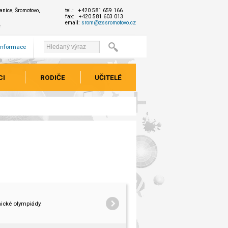
nice, Šromotovo,
tel.: +420 581 659 166
fax: +420 581 603 013
email:
srom@zssromotovo.cz
e
 informace
CI
RODIČE
UČITELÉ
mické olympiády.