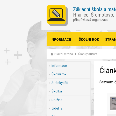
Základní škola a mat
Hranice, Šromotovo,
příspěvková organizace
INFORMACE
ŠKOLNÍ ROK
STRÁN
Hlavní strana
Články autora
Informace
Článk
Školní rok
Seznam č
Stránky tříd
Školka
Družina
Jídelna