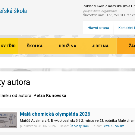
Základní škola a mateřská škola Hra
eřská škola
příspěvková organizace
Šromotovo nám. 177, 753 01 Hranic
Hlavní strana
Kontaktní
KY TŘÍD
ŠKOLKA
DRUŽINA
JÍDELNA
ŽÁ
y autora
lánku od autora:
Petra Kunovská
Malá chemická olympiáda 2026
Matúš Adzima z 9. B vybojoval skvělé 2. místo ve 23. ročníku Malé che
publikováno 03. 06. 2026 sekce:
Úspěchy žáků
autor:
Petra Kunovská