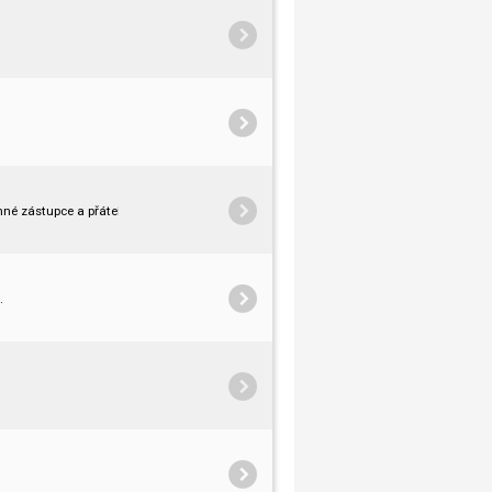
né zástupce a přátele školy.
.