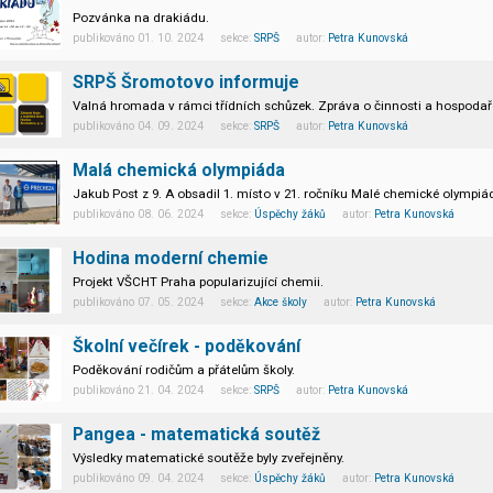
Pozvánka na drakiádu.
publikováno 01. 10. 2024 sekce:
SRPŠ
autor:
Petra Kunovská
SRPŠ Šromotovo informuje
Valná hromada v rámci třídních schůzek. Zpráva o činnosti a hospodař
publikováno 04. 09. 2024 sekce:
SRPŠ
autor:
Petra Kunovská
Malá chemická olympiáda
Jakub Post z 9. A obsadil 1. místo v 21. ročníku Malé chemické olympiád
publikováno 08. 06. 2024 sekce:
Úspěchy žáků
autor:
Petra Kunovská
Hodina moderní chemie
Projekt VŠCHT Praha popularizující chemii.
publikováno 07. 05. 2024 sekce:
Akce školy
autor:
Petra Kunovská
Školní večírek - poděkování
Poděkování rodičům a přátelům školy.
publikováno 21. 04. 2024 sekce:
SRPŠ
autor:
Petra Kunovská
Pangea - matematická soutěž
Výsledky matematické soutěže byly zveřejněny.
publikováno 09. 04. 2024 sekce:
Úspěchy žáků
autor:
Petra Kunovská