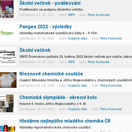
Školní večírek - poděkování
Poděkování za podporu školního večírku
publikováno 22. 05. 2022 sekce:
SRPŠ
autor:
Petra Kunovská
Pangea 2022 - výsledky
Výsledky matematické soutěže pro žáky 4. - 9. tříd.
publikováno 25. 04. 2022 sekce:
Úspěchy žáků
autor:
Petra Kunovská
Školní večírek
SRPŠ Šromotovo pořádá 20. května 2022 školní večírek pro rodiče, zákon
publikováno 16. 05. 2022 sekce:
SRPŠ
autor:
Petra Kunovská
Březnové chemické soutěže
Úspěch Mikuláše Hniličky a Jiřího Wojkovského v chemických soutěžích
publikováno 05. 04. 2022 sekce:
Úspěchy žáků
autor:
Petra Kunovská
Chemická olympiáda - okresní kolo
Krásné 4. místo Jiřího Wojkovského z 9. A!
publikováno 10. 03. 2022 sekce:
Úspěchy žáků
autor:
Petra Kunovská
Hledáme nejlepšího mladého chemika ČR
Výsledky regionálního kola chemické soutěže.