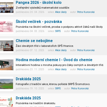
Pangea 2026 - školní kolo
Zveřejnění výsledků matematické soutěže:
publikováno 20. 04. 2026 sekce:
Akce školy
autor:
Petra Kunovská
https://www.pangeasoutez.cz/
Školní večírek - pozvánka
Pozvánka na školní večírek, prosba o podporu aktivit žáků naší školy.
publikováno 04. 03. 2026 sekce:
SRPŠ
autor:
Petra Kunovská
Chemie se nebojíme
Žáci devátých tříd v laboratořích SPŠ Hranice.
publikováno 07. 12. 2025 sekce:
Akce školy
autor:
Petra Kunovská
Hodina moderní chemie I - Úvod do chemie
Interaktivní hodina s mnoha pokusy pro žáky osmých a devátých tříd.
publikováno 23. 11. 2025 sekce:
Akce školy
autor:
Petra Kunovská
Drakiáda 2025
Fotografie z tradiční akce, kterou pořádá SRPŠ Šromotovo.
publikováno 19. 10. 2025 sekce:
SRPŠ
autor:
Petra Kunovská
Drakiáda 2025
Pozvánka na tradiční drakiádu.