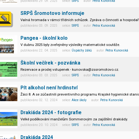
publikováno 29. 09. 2025 sekce:
SRPŠ
autor:
Petra Kunovská
SRPŠ Šromotovo informuje
Valná hromada v rámci třídních schůzek. Zpráva o činnosti a hospodař
publikováno 03. 09. 2025 sekce:
SRPŠ
autor:
Petra Kunovská
Pangea - školní kolo
V dubnu 2025 byly zveřejněny výsledky matematické soutěže.
publikováno 22. 04. 2025 sekce:
Úspěchy žáků
autor:
Petra Kunovská
Miroslav Dreiseitl z 6. B postupuje do finále soutěže
!!!
Školní večírek - pozvánka
Rezervace a prodej vstupenek - kunovska@zssromotovo.cz.
publikováno 03. 03. 2025 sekce:
SRPŠ
autor:
Petra Kunovská
Pít alkohol není hrdinství
Žáci 8. A se zúčastnili preventivního programu Krajské hygienické stan
publikováno 02. 12. 2024 sekce:
Akce školy
autor:
Petra Kunovská
Drakiáda 2024 - fotografie
Velké poděkování manželům Sommerovým za zajištění drakiády.
publikováno 20. 10. 2024 sekce:
SRPŠ
autor:
Petra Kunovská
Drakiáda 2024