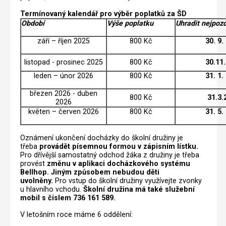
Termínovaný kalendář pro výběr poplatků za ŠD
Období
Výše poplatku
Uhradit nejpozd
září – říjen 2025
800 Kč
30. 9.
listopad - prosinec 2025
800 Kč
30.11
leden – únor 2026
800 Kč
31. 1.
březen 2026 - duben
800 Kč
31.3.
2026
květen – červen 2026
800 Kč
31. 5.
Oznámení ukončení docházky do školní družiny je
třeba
provádět písemnou formou v zápisním lístku.
Pro dřívější samostatný odchod žáka z družiny je třeba
provést
změnu v aplikaci docházkového systému
Bellhop. Jiným způsobem nebudou děti
uvolněny.
Pro vstup do školní družiny využívejte zvonky
u hlavního vchodu.
Školní družina má také služební
mobil s číslem 736 161 589.
V letošním roce máme 6 oddělení: