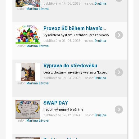
publikováno 17. 06. 2025 sekce:
Družina
autor:
Martina Lévová
Provoz ŠD během hlavních prázdnin?
Vysvětlení systému střídání prázdninového provozu.
publikováno 01. 04. 2025 sekce:
Družina
autor:
Martina Lévová
Výprava do středověku
Děti z družiny navštívily výstavu "Expedice středověk".
publikováno 18. 03. 2025 sekce:
Družina
autor:
Martina Lévová
SWAP DAY
neboli výměnný bleší trh
publikováno 12. 12. 2024 sekce:
Družina
autor:
Martina Lévová