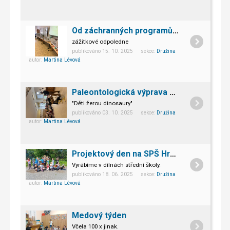
Od záchranných programů k chovatelství
zážitkové odpoledne
publikováno 15. 10. 2025 sekce:
Družina
autor:
Martina Lévová
Paleontologická výprava aneb:
"Děti žerou dinosaury"
publikováno 03. 10. 2025 sekce:
Družina
autor:
Martina Lévová
Projektový den na SPŠ Hranice
Vyrábíme v dílnách střední školy.
publikováno 18. 06. 2025 sekce:
Družina
autor:
Martina Lévová
Medový týden
Včela 100 x jinak.