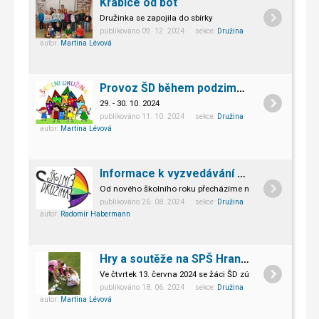
Krabice od bot
Družinka se zapojila do sbírky
publikováno 09. 12. 2024 sekce:
Družina
autor:
Martina Lévová
Provoz ŠD během podzimních prázdnin
29. - 30. 10. 2024
publikováno 11. 10. 2024 sekce:
Družina
autor:
Martina Lévová
Informace k vyzvedávání dětí ze ŠD
Od nového školního roku přecházíme na nový systém vyzv
publikováno 26. 08. 2024 sekce:
Družina
autor:
Radomír Habermann
Hry a soutěže na SPŠ Hranice
Ve čtvrtek 13. června 2024 se žáci ŠD zúčastnili akce, ktero
publikováno 18. 06. 2024 sekce:
Družina
autor:
Martina Lévová