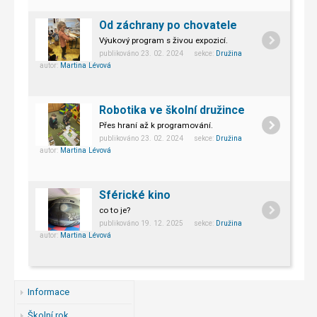
Od záchrany po chovatele
Výukový program s živou expozicí.
publikováno 23. 02. 2024 sekce:
Družina
autor:
Martina Lévová
Robotika ve školní družince
Přes hraní až k programování.
publikováno 23. 02. 2024 sekce:
Družina
autor:
Martina Lévová
Sférické kino
co to je?
publikováno 19. 12. 2025 sekce:
Družina
autor:
Martina Lévová
Informace
Školní rok