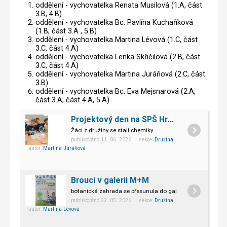
oddělení - vychovatelka Renata Musilová (1.A, část
3.B, 4.B)
oddělení - vychovatelka Bc. Pavlína Kuchaříková
(1.B, část 3.A , 5.B)
oddělení - vychovatelka Martina Lévová (1.C, část
3.C, část 4.A)
oddělení - vychovatelka Lenka Skřičilová (2.B, část
3.C, část 4.A)
oddělení - vychovatelka Martina Juráňová (2.C, část
3.B)
oddělení - vychovatelka Bc. Eva Mejsnarová (2.A,
část 3.A, část 4.A, 5.A)
Projektový den na SPŠ Hranice
Žáci z družiny se stali chemiky.
publikováno 11. 06. 2026 sekce:
Družina
autor:
Martina Juráňová
Brouci v galerii M+M
botanická zahrada se přesunula do galerii M+M
publikováno 22. 05. 2026 sekce:
Družina
autor:
Martina Lévová