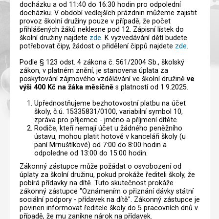
docházku a od 11:40 do 16:30 hodin pro odpolední
docházku. V období vedlejších prázdnin můžeme zajistit
provoz školní družiny pouze v případě, že počet
přihlášených žáků neklesne pod 12. Zápisní lístek do
školní družiny najdete
zde
. K vyzvedávání dětí budete
potřebovat čipy, žádost o přidělení čippů najdete
zde
.
Podle § 123 odst. 4 zákona č. 561/2004 Sb., školský
zákon, v platném znění, je stanovena úplata za
poskytování zájmového vzdělávání ve školní družině
ve
výši 400 Kč na žáka měsíčně
s platností od 1.9.2025.
Upřednostňujeme bezhotovostní platbu na účet
školy, č.ú. 15335831/0100, variabilní symbol 10,
zpráva pro příjemce - jméno a příjmení dítěte.
Rodiče, kteří nemají účet u žádného peněžního
ústavu, mohou platit hotově v kanceláři školy (u
paní Mrnuštíkové) od 7:00 do 8:00 hodin a
odpoledne od 13:00 do 15:00 hodin.
Zákonný zástupce může požádat o osvobození od
úplaty za školní družinu, pokud prokáže řediteli školy, že
pobírá přídavky na dítě. Tuto skutečnost prokáže
zákonný zástupce "Oznámením o přiznání dávky státní
sociální podpory - přídavek na dítě". Zákonný zástupce je
povinen informovat ředitele školy do 5 pracovních dnů v
případě, že mu zanikne nárok na přídavek.