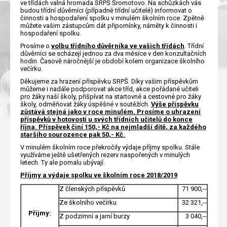
ve třídách valná hromada SRPŠ Šromotovo. Na schůzkách vás
budou třídní důvěrníci (případně třídní učitelé) informovat o
činnosti a hospodaření spolku v minulém školním roce. Zpětně
můžete vašim zástupcům dát připomínky, náměty k činnosti i
hospodaření spolku.
Prosíme o
volbu třídního důvěrníka ve vašich třídách
. Třídní
důvěrníci se scházejí jednou za dva měsíce v den konzultačních
hodin. Časově náročnější je období kolem organizace školního
večírku.
Děkujeme za hrazení příspěvku SRPŠ. Díky vašim příspěvkům
můžeme i nadále podporovat akce tříd, akce pořádané učiteli
pro žáky naší školy, přišpívat na startovné a cestovné pro žáky
školy, odměňovat žáky úspěšné v soutěžích.
Výše příspěvku
zůstává stejná jako v roce minulém. Prosíme o uhrazení
příspěvků v hotovosti u svých třídních učitelů do konce
října. Příspěvek činí 150,- Kč na nejmladší dítě, za každého
staršího sourozence pak 50,- Kč.
V minulém školním roce překročily výdaje příjmy spolku. Stále
využíváme ještě ušetřených rezerv naspořených v minulých
letech. Ty ale pomalu ubývají.
Příjmy a výdaje spolku ve školním roce 2018/2019
Z členských příspěvků
71 900,--
Ze školního večírku
32 321,--
Příjmy:
Z podzimní a jarní burzy
3 040,--