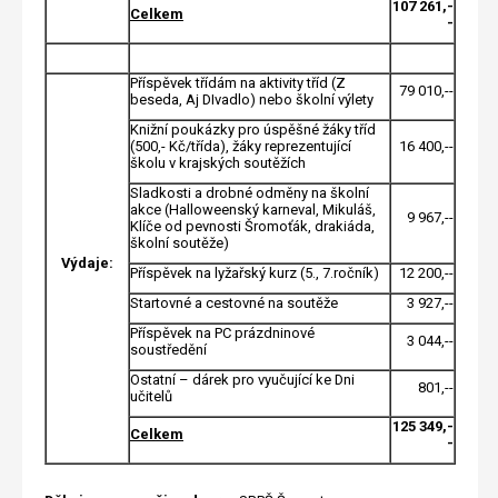
107 261,-
Celkem
-
Příspěvek třídám na aktivity tříd (Z
79 010,--
beseda, Aj DIvadlo) nebo školní výlety
Knižní poukázky pro úspěšné žáky tříd
(500,- Kč/třída), žáky reprezentující
16 400,--
školu v krajských soutěžích
Sladkosti a drobné odměny na školní
akce (Halloweenský karneval, Mikuláš,
9 967,--
Klíče od pevnosti Šromoťák, drakiáda,
školní soutěže)
Výdaje:
Příspěvek na lyžařský kurz (5., 7.ročník)
12 200,--
Startovné a cestovné na soutěže
3 927,--
Příspěvek na PC prázdninové
3 044,--
soustředění
Ostatní – dárek pro vyučující ke Dni
801,--
učitelů
125 349,-
Celkem
-