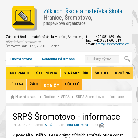
Základní škola a mateřská škola
Hranice, Šromotovo,
příspěvková organizace
Základní škola a mateřská škola Hranice, Šromotovo,
tel.: +420 581 659 166
fax: +420 581 603 013
příspěvková organizace
email:
srom@zssromotovo.cz
Šromotovo nám. 177, 753 01 Hranice
Hlavní strana
Kontaktní informace
INFORMACE
ŠKOLNÍ ROK
STRÁNKY TŘÍD
ŠKOLKA
DRUŽINA
JÍDELNA
ŽÁCI
UČITELÉ
RODIČE
Hlavní strana
Rodiče
SRPŠ
SRPŠ Šromotovo - informace
SRPŠ Šromotovo - informace
04. 09. 2019 sekce:
SRPŠ
autor:
Petra Kunovská
tisk:
V
pondělí 9. září 2019
se v rámci třídních schůzek bude konat