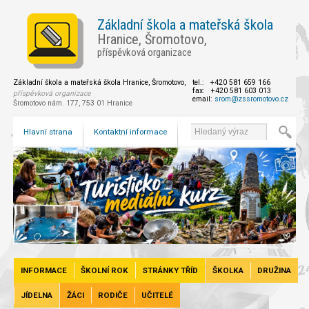
Základní škola a mateřská škola
Hranice, Šromotovo,
příspěvková organizace
Základní škola a mateřská škola Hranice, Šromotovo,
tel.: +420 581 659 166
fax: +420 581 603 013
příspěvková organizace
email:
srom@zssromotovo.cz
Šromotovo nám. 177, 753 01 Hranice
Hlavní strana
Kontaktní informace
INFORMACE
ŠKOLNÍ ROK
STRÁNKY TŘÍD
ŠKOLKA
DRUŽINA
JÍDELNA
ŽÁCI
RODIČE
UČITELÉ