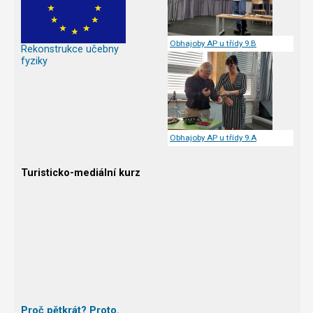
Obhajoby AP u třídy 9.B
Rekonstrukce učebny
fyziky
Obhajoby AP u třídy 9.A
Turisticko-mediální kurz
Proč pětkrát? Proto.