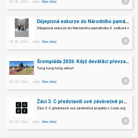
23. 05. 2026 sekce:
Akce školy
Dějepisná exkurze do Národního památníku II. sv. války v Hrabyni
Dějepisná exkurze do Národního památníku II. světové války 
18. 05. 2026 sekce:
Akce školy
Šrompiáda 2026: Když deváťáci převzali velení
Tung tung tung sahur!
25. 06. 2026 sekce:
Akce školy
Žáci 3. C představili své závěrečné projekty v Code.org
Žáci 3. C představili své závěrečné projekty v Code.org
30. 06. 2026 sekce:
Akce školy