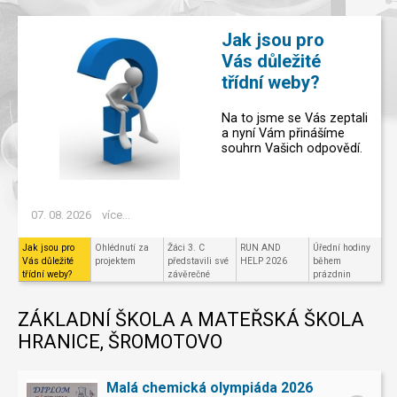
Jak jsou pro
Vás důležité
třídní weby?
Na to jsme se Vás zeptali
a nyní Vám přinášíme
souhrn Vašich odpovědí.
07. 08. 2026
více...
Jak jsou pro
Ohlédnutí za
Žáci 3. C
RUN AND
Úřední hodiny
Vás důležité
projektem
představili své
HELP 2026
během
třídní weby?
závěrečné
prázdnin
projekty v
Code.org
ZÁKLADNÍ ŠKOLA A MATEŘSKÁ ŠKOLA
HRANICE, ŠROMOTOVO
Malá chemická olympiáda 2026