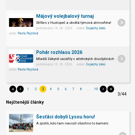
Májový volejbalový turnaj
Stříbro z Hustopeč a skvělá týmová atmosféra!
publikováno 14. 05. 2026 sekce:
Úspěchy žáků
autor:
Pavla Pejzlová
Pohár rozhlasu 2026
Mladší žákyně zazářily v atletických discilplínách.
publikováno 13. 05. 2026 sekce:
Úspěchy žáků
autor:
Pavla Pejzlová
«
‹
›
»
1
2
4
5
6
7
8
..
10
3
3/44
Nejčtenější články
Šesťáci dobyli Lysou horu!
A zjistili, kdo tam navozil všechno to kamení.