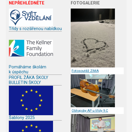
NEPŘEHLÉDNĚTE
FOTOGALERIE
Třídy s rozšířenou nabídkou
Pomáháme školám
Fotosoutěž ZIMA
k úspěchu
PROFIL ŽÁKA ŠKOLY
BULLETIN ŠKOLY
Obhajoby AP u třídy 9.C
Šablony 2025