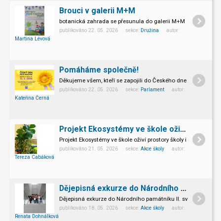
Brouci v galerii M+M
botanická zahrada se přesunula do galerii M+M
publikováno 22. 05. 2026 sekce:
Družina
autor:
Martina Lévová
Pomáháme společně!
Děkujeme všem, kteří se zapojili do Českého dne proti rakovin
publikováno 22. 05. 2026 sekce:
Parlament
autor:
Kateřina Černá
Projekt Ekosystémy ve škole oživí prostory školy i výuku
Projekt Ekosystémy ve škole oživí prostory školy i výuku
publikováno 21. 05. 2026 sekce:
Akce školy
autor:
Tereza Cabáková
Dějepisná exkurze do Národního památníku II. sv. války v Hrabyni
Dějepisná exkurze do Národního památníku II. světové války 
publikováno 18. 05. 2026 sekce:
Akce školy
autor:
Renata Dohnálková