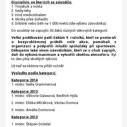
Disciplíny, ve kterých se závodilo:
1. Trojskok z místa
2. Sedy-lehy
3. Hod medicinbalem
4. Skoky přes švihadlo
5. Driblink nebo běh na 1 000 metrů (dle výběru závodníka)
Do soutěže se zapojilo 36 žáků různých věkových kategorií.
Velké poděkování patří žákům 9. ročníků, kteří se postarali
o bezproblémový průběh celé akce, pomáhali s
organizací a podpořili mladší spolužáky při sportování.
Děkujeme také všem závodníkům, kteří se s chutí zapojili,
dali do výkonů maximum a vytvořili skvělou atmosféru.
Byl
to den plný skvělých výkonů.
Už teď se těšíme na příští ročník!
Výsledky podle kategorií:
Kategorie 2014
1. místo: Nella Grammerová
Kategorie 2013
1. místo: Viktorie Galasová, Bedřich Hýža
2. místo: Eliška Mlčáková, Václav Dornica
3. místo: Amálie Dornicová
Kategorie 2012
1. místo: Štěpán Doležal