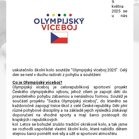
9.
května
2025 se
u nás
uskutečnilo školní kolo soutěže "Olympijský víceboj 2025". Celý
den se nesl v duchu radosti z pohybu a soutěžení.
Co je Olympijský víceboj?
Olympijský víceboj je celorepublikový sportovní projekt
Českého olympijského výboru, jehož cílem je zapojit děti do
pravidelného pohybu zábavnou a nenásilnou formou. Soutěž je
součástí projektu “Sazka Olympijský víceboj”, do kterého se
každoročně zapojují tisíce škol z celé České republiky. Děti plní
různé pohybové disciplíny a na základě jejich výsledků získávají
doporučení na vhodné sporty a mají šanci postoupit do
krajských i republikových
kol. Letos se bohužel zrušilo tradiční okrskové kolo, a tak jsme
se rozhodli uspořádat vlastní školní kolo, které nabídlo dětem
stejnou šanci poměřit své síly a užít si sportovní atmosféru.