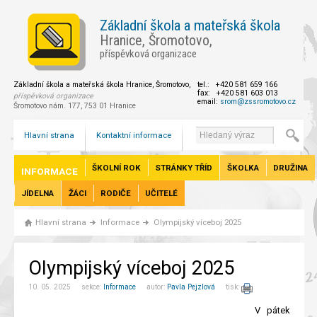
Základní škola a mateřská škola
Hranice, Šromotovo,
příspěvková organizace
Základní škola a mateřská škola Hranice, Šromotovo,
tel.: +420 581 659 166
fax: +420 581 603 013
příspěvková organizace
email:
srom@zssromotovo.cz
Šromotovo nám. 177, 753 01 Hranice
Hlavní strana
Kontaktní informace
ŠKOLNÍ ROK
STRÁNKY TŘÍD
ŠKOLKA
DRUŽINA
INFORMACE
JÍDELNA
ŽÁCI
RODIČE
UČITELÉ
Hlavní strana
Informace
Olympijský víceboj 2025
Olympijský víceboj 2025
10. 05. 2025 sekce:
Informace
autor:
Pavla Pejzlová
tisk:
V pátek