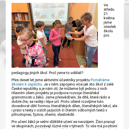
Ve
středu
21.
května
jsme
otevřeli
školu
pro
pedagogy jiných škol. Proč jsme to udělali?
Přes deset let jsme aktivními účastníky projektu
Pomáháme
školám k úspěchu
. Je v něm zapojeno více jak sto škol z celé
České republiky a je nám ctí, že můžeme být jednou z nich.
Hlavním cílem projektu je podpora rozvoje čtenářské
gramotnosti u žáků. Jsme přesvědčeni, že dítě, které rádo a
dobře čte, se raději i lépe učí. Proto cíleně rozvíjíme tuto
dovednost dětí formou čtenářských dílen, čtenářských lekcí, ale
i práci s texty v cizích jazycích či čtením odborných textů v
přírodopise, fyzice, chemii, vlastivědě...
Pro učení žáků je velmi důlěžité učení se navzájem. Žáci pracují
ve skupinách, pozvávají různé role v týmech. To vše má pozitivní