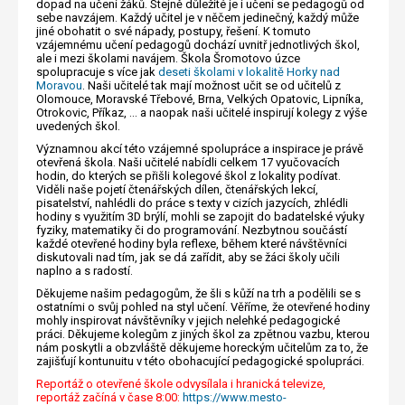
dopad na učení žáků. Stejně důležité je i učení se pedagogů od
sebe navzájem. Každý učitel je v něčem jedinečný, každý může
jiné obohatit o své nápady, postupy, řešení. K tomuto
vzájemnému učení pedagogů dochází uvnitř jednotlivých škol,
ale i mezi školami navájem. Škola Šromotovo úzce
spolupracuje s více jak
deseti školami v lokalitě Horky nad
Moravou
. Naši učitelé tak mají možnost učit se od učitelů z
Olomouce, Moravské Třebové, Brna, Velkých Opatovic, Lipníka,
Otrokovic, Příkaz, ... a naopak naši učitelé inspirují kolegy z výše
uvedených škol.
Významnou akcí této vzájemné spolupráce a inspirace je právě
otevřená škola. Naši učitelé nabídli celkem 17 vyučovacích
hodin, do kterých se přišli kolegové škol z lokality podívat.
Viděli naše pojetí čtenářských dílen, čtenářských lekcí,
pisatelství, nahlédli do práce s texty v cizích jazycích, zhlédli
hodiny s využitím 3D brýlí, mohli se zapojit do badatelské výuky
fyziky, matematiky či do programování. Nezbytnou součástí
každé otevřené hodiny byla reflexe, během které návštěvníci
diskutovali nad tím, jak se dá zařídit, aby se žáci školy učili
naplno a s radostí.
Děkujeme našim pedagogům, že šli s kůží na trh a podělili se s
ostatními o svůj pohled na styl učení. Věříme, že otevřené hodiny
mohly inspirovat návštěvníky v jejich nelehké pedagogické
práci. Děkujeme kolegům z jiných škol za zpětnou vazbu, kterou
nám poskytli a obzvláště děkujeme horeckým učitelům za to, že
zajišťují kontunuitu v této obohacující pedagogické spolupráci.
Reportáž o otevřené škole odvysílala i hranická televize,
reportáž začíná v čase 8:00:
https://www.mesto-