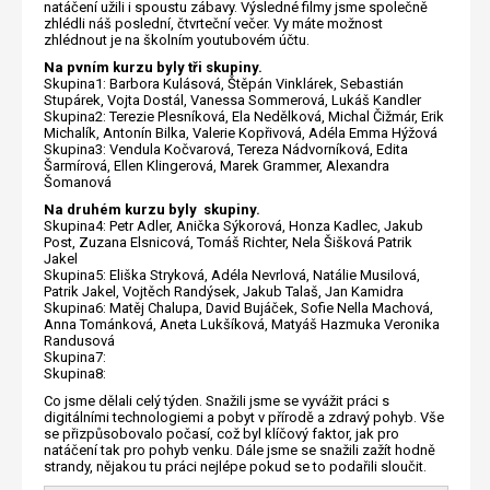
natáčení užili i spoustu zábavy. Výsledné filmy jsme společně
zhlédli náš poslední, čtvrteční večer. Vy máte možnost
zhlédnout je na školním youtubovém účtu.
Na pvním kurzu byly tři skupiny.
Skupina1: Barbora Kulásová, Štěpán Vinklárek, Sebastián
Stupárek, Vojta Dostál, Vanessa Sommerová, Lukáš Kandler
Skupina2: Terezie Plesníková, Ela Nedělková, Michal Čižmár, Erik
Michalík, Antonín Bilka, Valerie Kopřivová, Adéla Emma Hýžová
Skupina3: Vendula Kočvarová, Tereza Nádvorníková, Edita
Šarmírová, Ellen Klingerová, Marek Grammer, Alexandra
Šomanová
Na druhém kurzu byly skupiny.
Skupina4: Petr Adler, Anička Sýkorová, Honza Kadlec, Jakub
Post, Zuzana Elsnicová, Tomáš Richter, Nela Šišková Patrik
Jakel
Skupina5: Eliška Stryková, Adéla Nevrlová, Natálie Musilová,
Patrik Jakel, Vojtěch Randýsek, Jakub Talaš, Jan Kamidra
Skupina6: Matěj Chalupa, David Bujáček, Sofie Nella Machová,
Anna Tománková, Aneta Lukšíková, Matyáš Hazmuka Veronika
Randusová
Skupina7:
Skupina8:
Co jsme dělali celý týden. Snažili jsme se vyvážit práci s
digitálními technologiemi a pobyt v přírodě a zdravý pohyb. Vše
se přizpůsobovalo počasí, což byl klíčový faktor, jak pro
natáčení tak pro pohyb venku. Dále jsme se snažili zažít hodně
strandy, nějakou tu práci nejlépe pokud se to podařili sloučit.