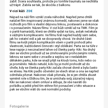
zabít. Dcera souhlasila, protože po tomhle traumatu se nechtěla
už trápit. Zabila se tak, že skočila z balkonu.
V cizí kůži
ZDE
Nápad na náš film vznikl zcela náhodně. Napřed jsme chtěli
natáčet film inspirovaný známou komedií, nakonec jsme se však
rozhodli pro film s vlastní dějovou linkou, postavami a dokonce
i s ponaučením. Název filmu: V cizí kůži vznikl až na TMK. Film je
o partě kamarádů, která se chtěla vydat na túru, avšak nečekala
s vážnými komplikacemi. Ve filmu hrál napřed každý sám sebe,
jak ho ostatní vidí a jak se doopravdy chová. Ve druhé části
filmu se kvůli jistým komplikacím všem v partě prohodí jeho
vlastnosti, každodenní činnosti i styl oblékání. Parta se na túře v
lese napije z neoznačené lahve od členky party- Kiki. Na druhý
den se všichni probudí už se zmiňovanými prohozenými rolemi,
leknou se sami sebe v zrcadle a sejdou se v nedalekém
dětském parku, kde se snaží přijít na kloub tomu, kdo nebo co
je proměnilo. Nikdo netušil, kdo by je mohl prohodit až do
chvíle, kdy se členka party Kiki začala chovat divně a byla často
ve stresu. Na Kiki padlo obvinění ze všech stran a ona se napřed
odmítala přiznat. Nakonec však přiznala, že si jen chtěla zkusit
vyměnit role s Eliškou tím, že si umíchala svůj zázračný nápoj.
Kiki se nakonec všem omluví a slibuje, že vše navrátí do
pořádku a ještě před tím stihne říct ponaučení z této situace a
pak se všichni vrátí do své normální podoby.
Fotogalerie