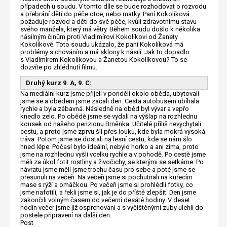
případech u soudu. V tomto díle se bude rozhodovat o rozvodu
a přebrání dětí do péče otce, nebo matky. Paní Kokolíková
požaduje rozvod a děti do své péče, kvůli zdravotnímu stavu
svého manžela, který má větry. Během soudu došlo k několika
násilným činům proti Vladimírovi Kokolíkovi od Žanety
Kokolíkové. Toto soudu ukázalo, že paní Kokolíková má
problémy s chováním a má sklony k násilí. Jak to dopadlo
s Vladimírem Kokolíkovou a Žanetou Kokolíkovou? To se
dozvíte po zhlédnutí filmu.
Druhý kurz 9. A, 9. C:
Na mediální kurz jsme přijeli v pondělí okolo oběda, ubytovali
jsme se a obědem jsme začali den. Cesta autobusem ubíhala
rychle a byla zábavná. Následně na oběd byl vývar a vepřo
knedlo zelo. Po obědě jsme se vydali na výšlap na rozhlednu
kousek od našeho penzionu Brněnka. Učitelé příliš nevychytali
cestu, a proto jsme zprvu šli přes louku, kde byla mokrá vysoká
tráva. Potom jsme se dostali na lesní cestu, kde se nám šlo
hned lépe. Počasí bylo ideální, nebylo horko a ani zima, proto
jsme na rozhlednu vyšli vcelku rychle a v pohodě. Po cestě jsme
měli za úkol fotit rostliny a živočichy, se kterými se setkáme. Po
návratu jsme měli jsme trochu času pro sebe a poté jsme se
přesunuli na večeři. Na večeři jsme si pochutnali na kuřecím
mase s rýží a omáčkou. Po večeři jsme si prohlédli fotky, co
jsme nafotili, a řekli jsme si, jak je do příště zlepšit. Den jsme
zakončili volným časem do večerní desáté hodiny. V deset
hodin večer jsme již osprchovaní a s vyčištěnými zuby ulehli do
postele připravení na další den.
Post