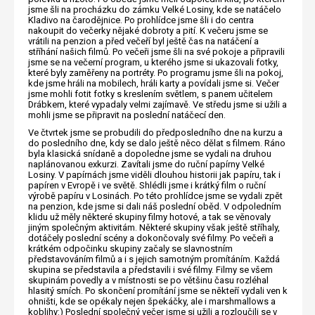
jsme šli na procházku do zámku Velké Losiny, kde se natáčelo
Kladivo na čarodějnice. Po prohlídce jsme šli i do centra
nakoupit do večerky nějaké dobroty a pití. K večeru jsme se
vrátili na penzion a před večeří byl ještě čas na natáčení a
stříhání našich filmů. Po večeři jsme šli na své pokoje a připravili
jsme se na večerní program, u kterého jsme si ukazovali fotky,
které byly zaměřeny na portréty. Po programu jsme šli na pokoj,
kde jsme hráli na mobilech, hráli karty a povídali jsme si. Večer
jsme mohli fotit fotky s kreslením světlem, s panem učitelem
Drábkem, které vypadaly velmi zajímavě. Ve středu jsme si užili a
mohli jsme se připravit na poslední natáčecí den.
Ve čtvrtek jsme se probudili do předposledního dne na kurzu a
do posledního dne, kdy se dalo ještě něco dělat s filmem. Ráno
byla klasická snídaně a dopoledne jsme se vydali na druhou
naplánovanou exkurzi. Zavítali jsme do ruční papírny Velké
Losiny. V papírnách jsme viděli dlouhou historii jak papíru, tak i
papíren v Evropě i ve světě. Shlédli jsme i krátký film o ruční
výrobě papíru v Losinách. Po této prohlídce jsme se vydali zpět
na penzion, kde jsme si dali náš poslední oběd. V odpoledním
klidu už měly některé skupiny filmy hotové, a tak se věnovaly
jiným společným aktivitám. Některé skupiny však ještě stříhaly,
dotáčely poslední scény a dokončovaly své filmy. Po večeři a
krátkém odpočinku skupiny začaly se slavnostním
představováním filmů a i s jejich samotným promítáním. Každá
skupina se představila a představili i své filmy. Filmy se všem
skupinám povedly a v místnosti se po většinu času rozléhal
hlasitý smích. Po skončení promítání jsme se někteří vydali ven k
ohništi, kde se opékaly nejen špekáčky, ale i marshmallows a
koblihy:) Poslední společný večer jsme si užili a rozloučili se v