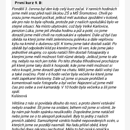
První kurz 9. B:
Pondělí 3. června byl den kdy celý kurz začal. V ranních hodinách
jsme měli sraz před naší školou ZŠ a MŠ Šromotovo. Chvíli po
srazu jsme museli počkat, jelikož měl autobus zpoždění v koloně,
ale pro nás to byla výhoda, protože pár z našich spolužáků bylo ve
stejné situaci. Na místo ubytování, což byly Velké Karlovice,
penzion Lúka, jsme jeli zhruba hodinu a půl a poté, co jsme
dorazili jsme měli chvíli na rozkoukání a vybalení. Dále už byl čas
oběda na který jsme měli zeleninovou polévku a dále vepřovou
kýtu na kmíně s dušenou rýží. K tomu jsme také dostali salát. Po
obědě byl odpolední klid po kterém jsme šli ven, kde jsme jako
jednotlivé skupiny, co spolu natáčí film dostali fotoaparáty s
kterými jsme měli možnost fotit různé detaily. Jelikož jsme to ale
my, nebylo na nich jen tohle. Po této zhruba tříhodinové procházce
při které jsme taky došli k hospodě, kde jsme měli možnost si
něco koupit, jsme dorazili zpět na chatu. Měli jsme další volný čas
a také svačinu. Poté v 6 hodin večer byla večeře ke které jsme
měli zapékané těstoviny. Dále už jsme si pouze prohlíželi a
komentovali naše fotografie a byl večer. Najezení už jsme měli
čas pro sebe a své kamarády. V 10 hodin byla večerka a šli jsme
spát.
Kulásová
Většina z nás si povídala dlouho do noci, a proto úterní vstávání
nebylo snadné. Šli jsme na snídani, během níž jsme si všimli, že
by nám pár hodin spánku neuškodilo. Dopoledne jsme natáčeli
nebo jsme se o to alespoň pokoušeli. Byly to jedny z našich
prvních záběrů. Samozřejmě vzniklo hodně nepovedených scén, u
kterých jsme se později nasmáli. Na řadu přišel oběd, který
bohužel dnes nikomu nechutnal. Měla to být rajská omáčka