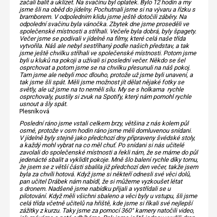
začali balit a uklízet. Na svačinu byl oplatek. Bylo 12 hodin a my
jsme šli na oběd do jídelny. Pochutnali jsme si na vývaru a řízku s
bramborem. V odpoledním klidu jsme ještě dotočili záběry. Na
odpolední svačinu byla vánočka. Zbytek dne jsme proseděli ve
společenské místnosti a stříhali. Večeře byla dobrá, byly špagety.
Večer jsme se podívali v jídelně na filmy, které celá naše třída
vytvořila. Náš ale nebyl sestříhaný podle našich představ, a tak
jsme ještě chvilku stříhali ve společenské místnosti. Potom jsme
byli u kluků na pokoji a užívali si poslední večer. Někdo se šel
osprchovat a potom jsme se na chvilku přesunuli na náš pokoj.
Tam jsme ale nebyli moc dlouho, protože už jsme byli unavení, a
tak jsme šli spát. Měli jsme možnost jít dělat nějaké fotky se
světly, ale už jsme na to neměli sílu. My se s holkama rychle
osprchovaly, pustily si zvuk na Spotify, který nám pomohl rychle
usnout a šly spát.
Plesníková
Poslední ráno jsme vstali celkem brzy, většina z nás kolem půl
osmé, protože v osm hodin ráno jsme měli domluvenou snídani.
V jídelně byly stejně jako předchozí dny připraveny švédské stoly,
a každý mohl vybrat na co měl chuť. Po snídani si nás učitelé
zavolali do společenské místnosti a řekli nám, že se máme do půl
jedenácté sbalit a vyklidit pokoje. Mně šlo balení rychle díky tomu,
že jsem se z větší části sbalila již předchozí den večer, takže jsem
byla za chvíli hotová.
Když jsme si někteří odnesli své věci dolů,
pan učitel Drábek nám nabídl, že si můžeme vyzkoušet létat
s dronem. Nadšeně jsme nabídku přijali a vystřídali se u
pilotování. Když měli všichni sbaleno a věci byly u vstupu, šli jsme
celá třída včetně učitelů na hřiště, kde jsme si říkali své nejlepší
zážitky z kurzu. Taky jsme za pomocí 360° kamery natočili video,