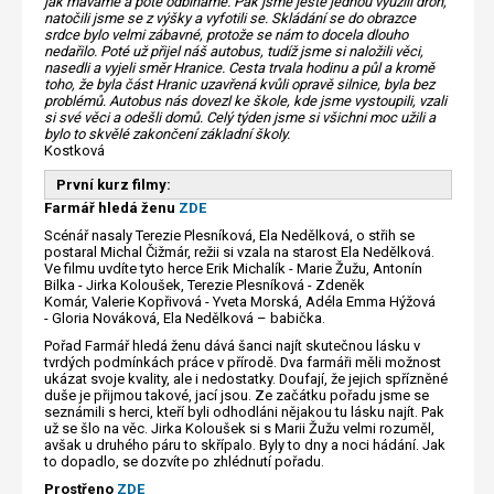
jak máváme a poté odbíháme. Pak jsme ještě jednou využili dron,
natočili jsme se z výšky a vyfotili se. Skládání se do obrazce
srdce bylo velmi zábavné, protože se nám to docela dlouho
nedařilo.
Poté už přijel náš autobus, tudíž jsme si naložili věci,
nasedli a vyjeli směr Hranice. Cesta trvala hodinu a půl a kromě
toho, že byla část Hranic uzavřená kvůli opravě silnice, byla bez
problémů. Autobus nás dovezl ke škole, kde jsme vystoupili, vzali
si své věci a odešli domů. Celý týden jsme si všichni moc užili a
bylo to skvělé zakončení základní školy.
Kostková
První kurz filmy:
Farmář hledá ženu
ZDE
Scénář nasaly Terezie Plesníková, Ela Nedělková, o střih se
postaral Michal Čižmár, režii si vzala na starost Ela Nedělková.
Ve filmu uvdíte tyto herce Erik Michalík - Marie Žužu, Antonín
Bilka - Jirka Koloušek, Terezie Plesníková - Zdeněk
Komár, Valerie Kopřivová - Yveta Morská, Adéla Emma Hýžová
- Gloria Nováková, Ela Nedělková – babička.
Pořad Farmář hledá ženu dává šanci najít skutečnou lásku v
tvrdých podmínkách práce v přírodě. Dva farmáři měli možnost
ukázat svoje kvality, ale i nedostatky. Doufají, že jejich spřízněné
duše je přijmou takové, jací jsou. Ze začátku pořadu jsme se
seznámili s herci, kteří byli odhodláni nějakou tu lásku najít. Pak
už se šlo na věc. Jirka Koloušek si s Marii Žužu velmi rozuměl,
avšak u druhého páru to skřípalo. Byly to dny a noci hádání. Jak
to dopadlo, se dozvíte po zhlédnutí pořadu.
Prostřeno
ZDE