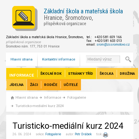
Základní škola a mateřská škola
Hranice, Šromotovo,
příspěvková organizace
Základní škola a mateřská škola Hranice, Šromotovo,
tel.: +420 581 659 166
fax: +420 581 603 013
příspěvková organizace
email:
srom@zssromotovo.cz
Šromotovo nám. 177, 753 01 Hranice
Hlavní strana
Kontaktní informace
ŠKOLNÍ ROK
STRÁNKY TŘÍD
ŠKOLKA
DRUŽINA
INFORMACE
JÍDELNA
ŽÁCI
RODIČE
UČITELÉ
Hlavní strana
Informace
Fotogalerie
Turisticko-mediální kurz 2024
Turisticko-mediální kurz 2024
26. 06. 2024 sekce:
Fotogalerie
autor:
Petr Drábek
tisk: