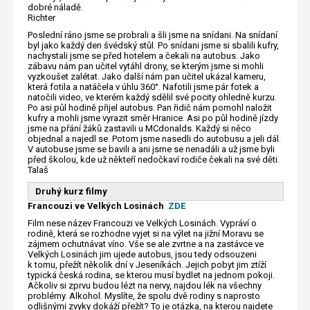
dobré náladě.
Richter
Poslední ráno jsme se probrali a šli jsme na snídani. Na snídaní
byl jako každý den švédský stůl. Po snídani jsme si sbalili kufry,
nachystali jsme se před hotelem a čekali na autobus. Jako
zábavu nám pan učitel vytáhl drony, se kterým jsme si mohli
vyzkoušet zalétat. Jako další nám pan učitel ukázal kameru,
která fotila a natáčela v úhlu 360°. Nafotili jsme pár fotek a
natočili video, ve kterém každý sdělil své pocity ohledně kurzu.
Po asi půl hodině přijel autobus. Pan řidič nám pomohl naložit
kufry a mohli jsme vyrazit směr Hranice. Asi po půl hodině jízdy
jsme na přání žáků zastavili u MCdonalds. Každý si něco
objednal a najedl se. Potom jsme nasedli do autobusu a jeli dál.
V autobuse jsme se bavili a ani jsme se nenadáli a už jsme byli
před školou, kde už někteří nedočkaví rodiče čekali na své děti.
Talaš
Druhý kurz filmy
Francouzi ve Velkých Losinách
ZDE
Film nese název Francouzi ve Velkých Losinách. Vypráví o
rodině, která se rozhodne vyjet si na výlet na jižní Moravu se
zájmem ochutnávat víno. Vše se ale zvrtne a na zastávce ve
Velkých Losinách jim ujede autobus, jsou tedy odsouzeni
k tomu, přežít několik dní v Jeseníkách. Jejich pobyt jim ztíží
typická česká rodina, se kterou musí bydlet na jednom pokoji.
Ačkoliv si zprvu budou lézt na nervy, najdou lék na všechny
problémy. Alkohol. Myslíte, že spolu dvě rodiny s naprosto
odlišnými zvyky dokáží přežít? To je otázka, na kterou najdete