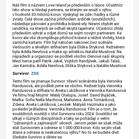
Náš film s názvem Love Island je především o lásce. Účastníci
této show si hledají partnera, se kterým se snaží o výhru
v hodnotě 30 miliónů korun. Vyskytují se zde i hádky a různé
zvraty. Celá show začíná příchodem srdíček (soutěžících),
následuje párování a prohlídka krásné vily. Nesmí chybět ani
randíčka, na kterých se odhalí skrytá tajemství. Účastníci chtějí
především vyhrát a odjet domů se svým novým partnerem. Ke
konci ale vše zkomplikuje příchod krásné a něžné Violety, která
zamíchá kartami. Film byl natočen nakonec bez scénáře.
Vedoucím a skvělým střihačem byla Eliška Stryková. Režisérem
byla Adéla Nevrlová a make-up artistkou Natálie Musilová. Na
nápadech a organizaci se podíleli všichni členové naší skupiny.
Mezi herce patří Patrik Jakel, Vojtěch Randýsek, Jakub Talaš,
Jan Kamidra, Adéla Nevrlová, Eliška Stryková a Natálie Musilová.
Survivor
ZDE
Tento film se jmenuje Survivor. Hlavní scénárista byla Veronika
Randusová, ale podíleli jsme se všichni. Režisér byla Veronika
Randusová a stříhala to Aneta Lukšíková a Veronika Randusová.
Ve filmu hrají Mojmír: Matěj Chalupa, Josef: David Bujáček,
Mařka: Sofie Nella Machová, Mahulena: Anna Tománková,
Zdena: Aneta Lukšíková, Leošek: Matyáš Hazmuka a jako
poslední je Blažena: Veronika Randusová. Film je o tom, že
soutěžících soutěží o titul Survivora roku 2024. Soutěžící se
utkají v různých disciplínách a taky se pohádají o velmi
“zábavných a zajímavých” věcech. Jenom jeden se však může
stát Survivorem a odnese si 1 000 000 korun. Kdo se jím však
stane a odnese si neskutečnou výhru? No to se budete divit.
Sledujte Survivor a děste se.