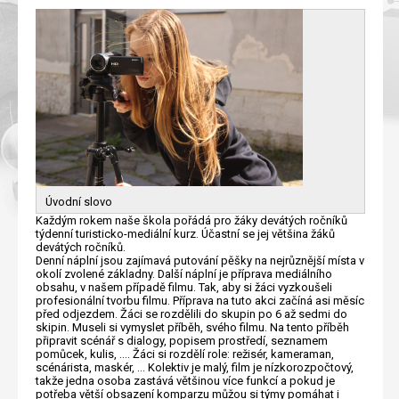
Úvodní slovo
Každým rokem naše škola pořádá pro žáky devátých ročníků
týdenní turisticko-mediální kurz. Účastní se jej většina žáků
devátých ročníků.
Denní náplní jsou zajímavá putování pěšky na nejrůznější místa v
okolí zvolené základny. Další náplní je příprava mediálního
obsahu, v našem případě filmu. Tak, aby si žáci vyzkoušeli
profesionální tvorbu filmu. Příprava na tuto akci začíná asi měsíc
před odjezdem. Žáci se rozdělili do skupin po 6 až sedmi do
skipin. Museli si vymyslet příběh, svého filmu. Na tento příběh
připravit scénář s dialogy, popisem prostředí, seznamem
pomůcek, kulis, .... Žáci si rozdělí role: režisér, kameraman,
scénárista, maskér, ... Kolektiv je malý, film je nízkorozpočtový,
takže jedna osoba zastává většinou více funkcí a pokud je
potřeba větší obsazení komparzu můžou si týmy pomáhat i