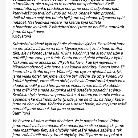
s knedlíkem, ale s rajskou to nemělo nic společného. Kvůli
nedostatku spánku předchozí noc jsme ocenili odpolední klid,
který většinou trval od 12:30 do 14:00. Spánek nám prospěl.
Jelikož skoro celý den pršelo byli jsme odpoledne připraveni opět
natáčet. Následovala večeře, na kterou byla kotleta
s bramborovou kaší. Z předchozí noci jsme se poučili a tentokrát
jsme šli spát dříve.
Kočvarová
Středeční snídaně byla opět dle vlastního výběru. Po snídani jsme
se převlékli a šli jsme na túru. Mysleli jsme si, že to bude krátká
túra, ale nakonec jsme ušli 10 km. Všichni jsme si to moc užili a
nafotili jsme zase pár fotek. Cestu jsme si pletli věnečky z kytel.
Nakonec jsme dorazili do Vlkých Karlovic, kde byl největším
lákadlem obchod, kde jsme si nakoupili dobrůtky. Potom jsme šli
lesem do velkého kopce. Všichni jsme byli za dýchaní, ale když,
jsme viděli hotel, tak jsme všichni byli vděční, že už je konec. Po
krátké hygieně, jsme šli na oběd, což byla Frankfurtská polévka a
sladké knedlíky, na které jsme se všichni moc těšili. Po obědě
jsme měli klid a naše skupinka ještě dotáčela poslední scénky.
Svačinka byla tvarohová pomazánka. A potom jsme měli večer ve
společenské místnosti aktivity, kde jsme se dívali na fotky, které
jsme za den vyfotili. Večerka byla v deset hodin, ale my jsme ještě
nemohli jsme usnout, tak jsme si povídali.
Šarmírová
Ve čtvrtek už nám začalo docházet, že je pomalu konec. Ráno
jsme vstali a šli na snídani. Po snídani jsme šli na pokoj. Už jsme
měli rozstříhaný film, ale chyběly nám ještě nějaké záběry, a tak
jsme začali točit scény, které chyběly. Vrátili jsme se na pokoj a