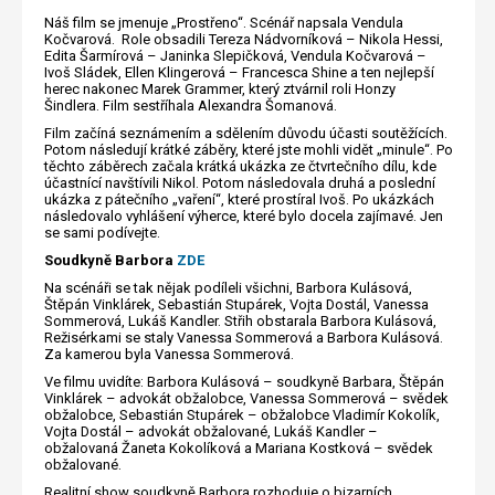
Náš film se jmenuje „Prostřeno“. Scénář napsala Vendula
Kočvarová. Role obsadili Tereza Nádvorníková – Nikola Hessi,
Edita Šarmírová – Janinka Slepičková, Vendula Kočvarová –
Ivoš Sládek, Ellen Klingerová – Francesca Shine a ten nejlepší
herec nakonec Marek Grammer, který ztvárnil roli Honzy
Šindlera. Film sestříhala Alexandra Šomanová.
Film začíná seznámením a sdělením důvodu účasti soutěžících.
Potom následují krátké záběry, které jste mohli vidět „minule“. Po
těchto záběrech začala krátká ukázka ze čtvrtečního dílu, kde
účastnící navštívili Nikol. Potom následovala druhá a poslední
ukázka z pátečního „vaření“, které prostíral Ivoš. Po ukázkách
následovalo vyhlášení výherce, které bylo docela zajímavé. Jen
se sami podívejte.
Soudkyně Barbora
ZDE
Na scénáři se tak nějak podíleli všichni, Barbora Kulásová,
Štěpán Vinklárek, Sebastián Stupárek, Vojta Dostál, Vanessa
Sommerová, Lukáš Kandler. Střih obstarala Barbora Kulásová,
Režisérkami se staly Vanessa Sommerová a Barbora Kulásová.
Za kamerou byla Vanessa Sommerová.
Ve filmu uvidíte: Barbora Kulásová – soudkyně Barbara, Štěpán
Vinklárek – advokát obžalobce, Vanessa Sommerová – svědek
obžalobce, Sebastián Stupárek – obžalobce Vladimír Kokolík,
Vojta Dostál – advokát obžalované, Lukáš Kandler –
obžalovaná Žaneta Kokolíková a Mariana Kostková – svědek
obžalované.
Realitní show soudkyně Barbora rozhoduje o bizarních