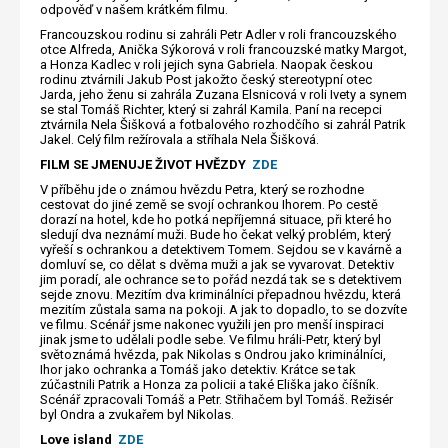
odpověď v našem krátkém filmu.
Francouzskou rodinu si zahráli Petr Adler v roli francouzského
otce Alfreda, Anička Sýkorová v roli francouzské matky Margot,
a Honza Kadlec v roli jejich syna Gabriela. Naopak českou
rodinu ztvárnili Jakub Post jakožto český stereotypní otec
Jarda, jeho ženu si zahrála Zuzana Elsnicová v roli Ivety a synem
se stal Tomáš Richter, který si zahrál Kamila. Paní na recepci
ztvárnila Nela Šišková a fotbalového rozhodčího si zahrál Patrik
Jakel. Celý film režírovala a stříhala Nela Šišková.
FILM SE JMENUJE ŽIVOT HVĚZDY
ZDE
V příběhu jde o známou hvězdu Petra, který se rozhodne
cestovat do jiné země se svojí ochrankou Ihorem. Po cestě
dorazí na hotel, kde ho potká nepříjemná situace, při které ho
sledují dva neznámí muži. Bude ho čekat velký problém, který
vyřeší s ochrankou a detektivem Tomem. Sejdou se v kavárně a
domluví se, co dělat s dvěma muži a jak se vyvarovat. Detektiv
jim poradí, ale ochrance se to pořád nezdá tak se s detektivem
sejde znovu. Mezitím dva kriminálníci přepadnou hvězdu, která
mezitím zůstala sama na pokoji. A jak to dopadlo, to se dozvíte
ve filmu. Scénář jsme nakonec využili jen pro menší inspiraci
jinak jsme to udělali podle sebe. Ve filmu hráli-Petr, který byl
světoznámá hvězda, pak Nikolas s Ondrou jako kriminálníci,
Ihor jako ochranka a Tomáš jako detektiv. Krátce se tak
zúčastnili Patrik a Honza za policii a také Eliška jako číšník.
Scénář zpracovali Tomáš a Petr. Střihačem byl Tomáš. Režisér
byl Ondra a zvukařem byl Nikolas.
Love island
ZDE