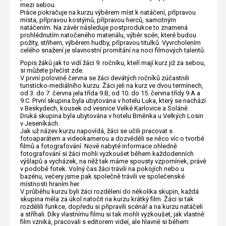
mezi sebou.
Práce pokračuje na kurzu výběrem míst k natáčení, přípravou
místa, přípravou kostýmů, přípravou herců, samotným
natáčením. Na závěr následuje postprodukce to znamená
prohlédnutím natočeného materiálu, výběr scén, které budou
požity, střihem, výběrem hudby, přípravou titulků. Vyvrcholením
celého snažení je slavnostní promítání na noci filmových talentů.
Popis žáků jak to vidí žáci 9. ročníku, kteří mají kurz již za sebou,
si můžete přečíst zde.
V první polovině června se žáci devátých ročníků zúčastnili
turisticko-mediálního kurzu. Žáci jeli na kurz ve dvou termínech,
od 3. do 7. června jela třída 9.B, od 10. do 15. června třídy 9.A a
9.C. První skupina byla ubytována v hotelu Luka, který se nachází
v Beskydech, kousek od vesnice Velké Karlovice a Soláně.
Druká skupina byla ubytována v hotelu Brněnka u Velkých Losin
v Jeseníkách.
Jak už název kurzu napovídá, žáci se učili pracovat s
fotoaparátem a videokamerou a dozvěděli se něco víc o tvorbě
filmů a fotografování. Nově nabyté informace ohledně
fotografování si žáci mohli vyzkoušet během každodenních
výšlapů a vycházek, na něž tak máme spousty vzpomínek, právě
v podobě fotek. Volný čas žáci trávili na pokojích nebo u
bazénu, večery jsme pak společně trávili ve společenské
místnosti hraním her.
V průběhu kurzu byli žáci rozděleni do několika skupin, každá
skupina měla za úkol natočit na kurzu krátký film. Žáci si tak
rozdělili funkce, dopředu si připravili scénář a na kurzu natáčeli
a stříhali. Díky vlastnímu filmu si tak mohli vyzkoušet, jak vlastně
film vzniká, pracovali s editorem videí, ale hlavně si během