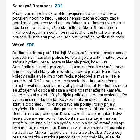
Soudkyně Brambora
ZDE
Příběh začíná policisty prohledávající místo činu, kde bylo
porušení nočního klidu. Jelikož nenašli žádné důkazy, začal
soud mezi sousedy Markem Dvořákem a Radimem Svrabem. U
soudu se oba hádali, až to skončilo rvačkou. Soud nemohl
nikoho odsoudit a skončil bez rozsudku. Ještě toho dne oba
sousedi šli nahlásit podivné události, které se podle nich staly.
Vězeň
ZDE
Rodiče se doma pořád hádají. Matka začala mlátit svoji dceru a
sousedi na ni zavolali policii. Policie přijela a zatkli matku. Dcera
začala bydlet u otce. Dcera si hledala práci, kde ji vzali.
Seznámila se s kolegy a začala jí první směna. Když měla první
směnu, slyšela hlasy, ale nevěděla, odkud je slyší. Ráno se s
kolegy sešla a vše jim o tom řekla. Kolegové si mysleli, že je
paranoidní. Další noc se to opakovalo. Na druhou směnu ji
nainstaloval manažer kamery, aby ji mohl hlídat. Při druhé směně
se už tajemná osoba ukázala a viděl to i manažer na kameře.
Hned zavolal policii. Když přijela policie, tak dceru vyslechla. Po
výslechu šli matku hledat. Když za matkou utíkali, tak se ji
ztratila z dohledu. Policistka zavolala posily. Posily přijely,
uslyšely křik u baru a utíkali jim na pomoc. Našli tam zraněnou
dceru a mrtvou policistku. Dceru odvezli do nemocnice. Když
ležela dcera v nemocnici, tak dostala zprávu, že její matka
zemřela. Smutně si lehla a vyděsila se. Na druhé straně pokoje
byla matka, mrtvá matka. Dcera se z toho zbláznila a houpala se
na podlaze. Matka ji zvedla a šli spolu po chodbě. Dcera se jí
ptala na otázky a matka ji jenom na to odpověděla, ať se jde