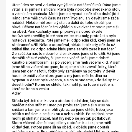
Úterní den se nesl v duchu vymýšlení a natáčení filmů. Ráno jsme
vstali a šli jsme na snídani, která byla v podobě švédského stolu
a velmi nám chutnala. Mohli jsme si vybrat z několika druhů jídel.
Ráno jsme měli chvíli času na ranní hygienu a v devět jsme začali
natáčet. Někdo měl pomalý start a další do toho skočili po
hlavě. Během natáčení nám vyhládlo a ve dvanáct hodin jsme šli
na oběd. Paní kuchařky nám připravily na oběd skvělé
borůvkové knedlíky, které nám velice chutnaly, protože to byla
hotelová specialita. Poté jsme měli odpolední klid, který jsem se
si náramně užili. Někdo odpočíval, někdo hrál karty, někdo už
stříhal film. Po odpoledním klidu jsme se vrhli zase k natáčení.
Ze začátku nás to nebavilo, ale nakonec jsme si to užili. Až jsme
dotočili nějaké záběry, šli jsme na večeři. Měli jsme dobré
kuřátko s bramborami a i po večeři jsme měli večerní klid. V osm
jsme šli na večerní program, kde jsme si ukazovali fotky, které
jsem ten den nafotili, fotky byly zaměřeny na portréty. V devět
hodin skončil večerní program a my jsme měli hodinu na
hygienu. V deset byla večerka, ale co si budeme, kdo šel spát v
deset hodin? Komu se chtělo, tak mohl jít na focení světlem,
které se konalo venku.
Adler
Středa byl třetí den kurzu a předposlední den, kdy se dalo
natáčet nebo stříhat. Hned po probuzení jsme šli v 8:00 na
snídani a tam jsme si mohli vybrat, co jsme chtěli, třeba jako
rohlík s máslem a se šunkou a nebo koblih. Po snídani jsme
mohli jít stříhat,natáčet, hrát hry nebo se jen tak poflakovat.
Skoro všichni už měli svoje filmy dotočené, a tak jsme měli
klidný den. Potom jsme šli na oběd. K obědu jsme dostali
polévku a rizoto. Po obědě jsme měli odpolední klid, po kterém