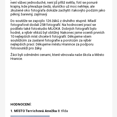
není vůbec jednoduché, není již příliž světla, fotí se ponuré
krajiny, kde převažuje šedá, sluníčko už moc nehřeje, ale
zkušené oko fotografa dokáže zachytit i takovýto podzim jako
pěkný, barevný, zajímavý.
Do soutěže se zapojilo 126 žáků z druhého stupně. Mladí
fotografové dodali 258 fotografií. Na hodnocení prací se
podílelo také fotostudio MIJOKA. Dobrých fotografií bylo
hodně, a výběr vítězů byl obtížný. Nakonec jsme ocenili prvních
10 nejlepších míst chcete-li fotografií. Děkujeme všem
soutěžícím za zaslané fotografie a porotcům za výběr
nejlepších prací. Děkujeme městu Hranince za podporu
fotosoutěží pro žáky.
Žáci byli odměněni cenami, které věnovala naše škola a Město
Hranice.
HODNOCENÍ:
1. MÍSTO Terrichová Anežka
8. třída