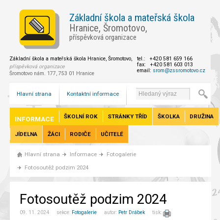
Základní škola a mateřská škola
Hranice, Šromotovo,
příspěvková organizace
Základní škola a mateřská škola Hranice, Šromotovo,
tel.: +420 581 659 166
fax: +420 581 603 013
příspěvková organizace
email:
srom@zssromotovo.cz
Šromotovo nám. 177, 753 01 Hranice
Hlavní strana
Kontaktní informace
ŠKOLNÍ ROK
STRÁNKY TŘÍD
ŠKOLKA
DRUŽINA
INFORMACE
JÍDELNA
ŽÁCI
RODIČE
UČITELÉ
Hlavní strana
Informace
Fotogalerie
Fotosoutěž podzim 2024
Fotosoutěž podzim 2024
09. 11. 2024 sekce:
Fotogalerie
autor:
Petr Drábek
tisk: