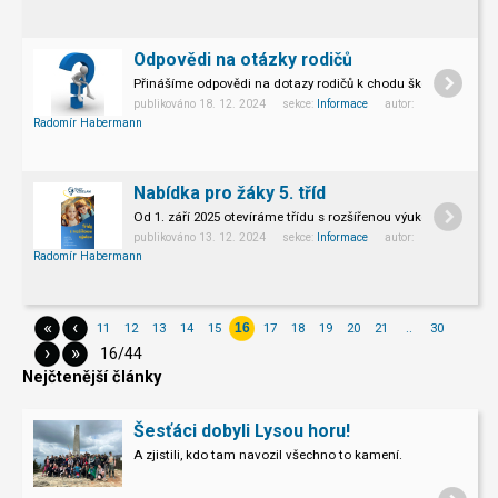
Odpovědi na otázky rodičů
Přinášíme odpovědi na dotazy rodičů k chodu školy.
publikováno 18. 12. 2024 sekce:
Informace
autor:
Radomír Habermann
Nabídka pro žáky 5. tříd
Od 1. září 2025 otevíráme třídu s rozšířenou výukou i na 2. stu
publikováno 13. 12. 2024 sekce:
Informace
autor:
Radomír Habermann
«
‹
11
12
13
14
15
17
18
19
20
21
..
30
16
›
»
16/44
Nejčtenější články
Šesťáci dobyli Lysou horu!
A zjistili, kdo tam navozil všechno to kamení.