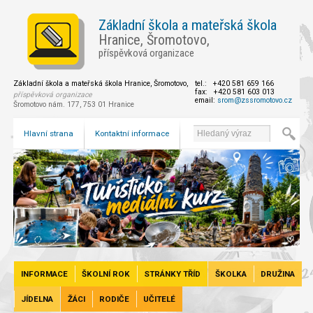
Základní škola a mateřská škola
Hranice, Šromotovo,
příspěvková organizace
Základní škola a mateřská škola Hranice, Šromotovo,
tel.: +420 581 659 166
fax: +420 581 603 013
příspěvková organizace
email:
srom@zssromotovo.cz
Šromotovo nám. 177, 753 01 Hranice
Hlavní strana
Kontaktní informace
INFORMACE
ŠKOLNÍ ROK
STRÁNKY TŘÍD
ŠKOLKA
DRUŽINA
JÍDELNA
ŽÁCI
RODIČE
UČITELÉ