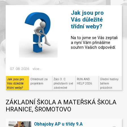
Jak jsou pro
Vás důležité
třídní weby?
Na to jsme se Vás zeptali
a nyní Vám přinášíme
souhrn Vašich odpovědí.
07. 08. 2026
více...
Jak jsou pro
Ohlédnutí za
Žáci 3. C
RUN AND
Úřední hodiny
Vás důležité
projektem
představili své
HELP 2026
během
třídní weby?
závěrečné
prázdnin
projekty v
Code.org
ZÁKLADNÍ ŠKOLA A MATEŘSKÁ ŠKOLA
HRANICE, ŠROMOTOVO
Obhajoby AP u třídy 9.A