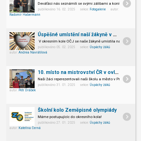
Deváťáci nás seznámili se svými zálibami a koníčky.
Dne 3.3.
publikováno 16. 02. 2025 sekce:
Fotogalerie
autor:
Radomír Habermann
Úspěšné umístění naší žákyně v okresním kole Olympiády v ČJ
V okresním kole OČJ se naše žákyně umístila na 8.-9. místě.
publikováno 05. 02. 2025 sekce:
Úspěchy žáků
autor:
Andrea Navrátilová
10. místo na mistrovství ČR v ovládání robota
Naši žáci reperezentovali naši školu a město v Praze na Mistr
publikováno 31. 01. 2025 sekce:
Úspěchy žáků
autor:
Petr Drábek
Školní kolo Zeměpisné olympiády
Máme postupujícíc do okresního kola!
publikováno 27. 01. 2025 sekce:
Úspěchy žáků
autor:
Kateřina Černá