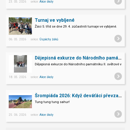
23. 05. 2026 sekce:
Akce školy
Turnaj ve vybíjené
Žáci 5. tříd se dne 29. 4. zúčastnili turnaje ve vybíjené.
06. 05. 2026 sekce:
Úspěchy žáků
Dějepisná exkurze do Národního památníku II. sv. války v Hrabyni
Dějepisná exkurze do Národního památníku II. světové války 
18. 05. 2026 sekce:
Akce školy
Šrompiáda 2026: Když deváťáci převzali velení
Tung tung tung sahur!
25. 06. 2026 sekce:
Akce školy