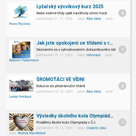
Lyžařský výcvikový kurz 2025
Naše sedmé třídy opět navštívily zimní hory!
publikováno 21. 01. 2025 sekce:
Akce školy
autor:
Pavla Pejzlová
Jak jste spokojeni se třídami s rozšířenou výukou?
Seznamte se s vyhodnocením dotazníkového šetření.
publikováno 19. 12. 2024 sekce:
Informace
autor:
Radomír Habermann
ŠROMOŤÁCI VE VÍDNI
Exkurze do předvánoční Vídně
publikováno 18. 12. 2024 sekce:
Akce školy
autor:
Lenka Preňková
Výsledky školního kola Olympiády českého jazyka
Proběhlo školní kolo Olympiády v ČJ.
publikováno 18. 12. 2024 sekce:
Úspěchy žáků
autor:
Andrea Navrátilová