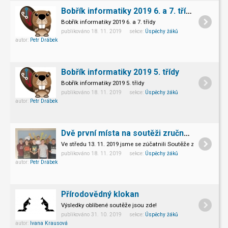
Bobřík informatiky 2019 6. a 7. třídy
Bobřík informatiky 2019 6. a 7. třídy
publikováno 18. 11. 2019 sekce:
Úspěchy žáků
autor:
Petr Drábek
Bobřík informatiky 2019 5. třídy
Bobřík informatiky 2019 5. třídy
publikováno 18. 11. 2019 sekce:
Úspěchy žáků
autor:
Petr Drábek
Dvě první místa na soutěži zručnosti a počítačových znalostí na SPŠ Hranice
Ve středu 13. 11. 2019 jsme se zúčatnili Soutěže zručnosti a
publikováno 18. 11. 2019 sekce:
Úspěchy žáků
autor:
Petr Drábek
Přírodovědný klokan
Výsledky oblíbené soutěže jsou zde!
publikováno 31. 10. 2019 sekce:
Úspěchy žáků
autor:
Ivana Krausová