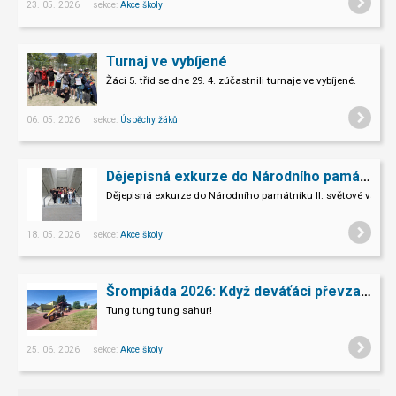
23. 05. 2026 sekce:
Akce školy
Turnaj ve vybíjené
Žáci 5. tříd se dne 29. 4. zúčastnili turnaje ve vybíjené.
06. 05. 2026 sekce:
Úspěchy žáků
Dějepisná exkurze do Národního památníku II. sv. války v Hrabyni
Dějepisná exkurze do Národního památníku II. světové války 
18. 05. 2026 sekce:
Akce školy
Šrompiáda 2026: Když deváťáci převzali velení
Tung tung tung sahur!
25. 06. 2026 sekce:
Akce školy