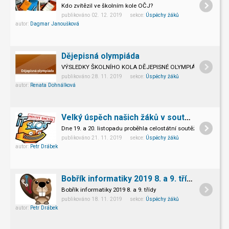
Kdo zvítězil ve školním kole OČJ?
publikováno 02. 12. 2019 sekce:
Úspěchy žáků
autor:
Dagmar Janoušková
Dějepisná olympiáda
VÝSLEDKY ŠKOLNÍHO KOLA DĚJEPISNÉ OLYMPIÁDY
publikováno 28. 11. 2019 sekce:
Úspěchy žáků
autor:
Renata Dohnálková
Velký úspěch našich žáků v soutěži IT slot
Dne 19. a 20. listopadu proběhla celostátní soutěž v IT znalos
publikováno 21. 11. 2019 sekce:
Úspěchy žáků
autor:
Petr Drábek
Bobřík informatiky 2019 8. a 9. třídy
Bobřík informatiky 2019 8. a 9. třídy
publikováno 18. 11. 2019 sekce:
Úspěchy žáků
autor:
Petr Drábek