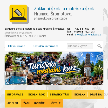
Základní škola a mateřská škola
Hranice, Šromotovo,
příspěvková organizace
Základní škola a mateřská škola Hranice, Šromotovo,
tel.: +420 581 659 166
fax: +420 581 603 013
příspěvková organizace
email:
srom@zssromotovo.cz
Šromotovo nám. 177, 753 01 Hranice
Hlavní strana
Kontaktní informace
INFORMACE
ŠKOLNÍ ROK
STRÁNKY TŘÍD
ŠKOLKA
DRUŽINA
JÍDELNA
ŽÁCI
RODIČE
UČITELÉ