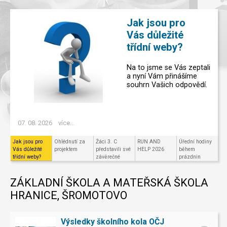
Jak jsou pro
Vás důležité
třídní weby?
Na to jsme se Vás zeptali
a nyní Vám přinášíme
souhrn Vašich odpovědí.
07. 08. 2026
více...
Jak jsou pro
Ohlédnutí za
Žáci 3. C
RUN AND
Úřední hodiny
Vás důležité
projektem
představili své
HELP 2026
během
třídní weby?
závěrečné
prázdnin
projekty v
Code.org
ZÁKLADNÍ ŠKOLA A MATEŘSKÁ ŠKOLA
HRANICE, ŠROMOTOVO
Výsledky školního kola OČJ