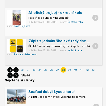
Atletický trojboj - okresní kolo
Páté třídy se umístily na 2.místě!
publikováno 08. 10. 2019 sekce:
Úspěchy žáků
autor:
Pavla Pejzlová
Zápis z jednání školské rady dne 23.9.2019
Školská rada projednávala výroční zprávu a zabývala se reko
publikováno 03. 10. 2019 sekce:
Školská rada
autor:
Radomír Habermann
«
‹
20
..
33
34
35
36
37
39
40
41
42
43
38
›
»
38/44
Nejčtenější články
Šesťáci dobyli Lysou horu!
A zjistili, kdo tam navozil všechno to kamení.