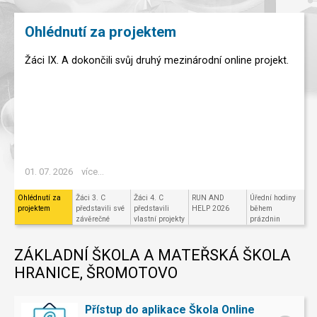
Ohlédnutí za projektem
Žáci IX. A dokončili svůj druhý mezinárodní online projekt.
01. 07. 2026
více...
Ohlédnutí za
Žáci 3. C
Žáci 4. C
RUN AND
Úřední hodiny
projektem
představili své
představili
HELP 2026
během
závěrečné
vlastní projekty
prázdnin
projekty v
ve Scratchi
Code.org
ZÁKLADNÍ ŠKOLA A MATEŘSKÁ ŠKOLA
HRANICE, ŠROMOTOVO
Přístup do aplikace Škola Online