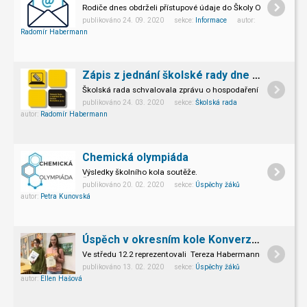
Rodiče dnes obdrželi přístupové údaje do Školy Online.
publikováno 24. 09. 2020 sekce:
Informace
autor:
Radomír Habermann
Zápis z jednání školské rady dne 23.3.2020
Školská rada schvalovala zprávu o hospodaření školy a také 
publikováno 24. 03. 2020 sekce:
Školská rada
autor:
Radomír Habermann
Chemická olympiáda
Výsledky školního kola soutěže.
Čtyři žáci postupují do okresního kola.
publikováno 20. 02. 2020 sekce:
Úspěchy žáků
autor:
Petra Kunovská
Úspěch v okresním kole Konverzační soutěže v NJ
Ve středu 12.2 reprezentovali Tereza Habermannová z 9.A a 
publikováno 13. 02. 2020 sekce:
Úspěchy žáků
autor:
Ellen Hašová