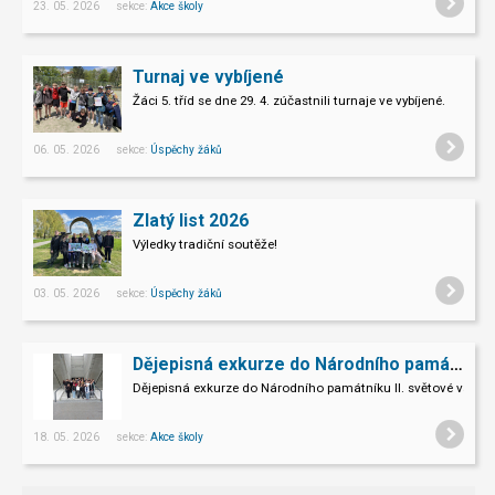
23. 05. 2026 sekce:
Akce školy
Turnaj ve vybíjené
Žáci 5. tříd se dne 29. 4. zúčastnili turnaje ve vybíjené.
06. 05. 2026 sekce:
Úspěchy žáků
Zlatý list 2026
Výledky tradiční soutěže!
03. 05. 2026 sekce:
Úspěchy žáků
Dějepisná exkurze do Národního památníku II. sv. války v Hrabyni
Dějepisná exkurze do Národního památníku II. světové války 
18. 05. 2026 sekce:
Akce školy