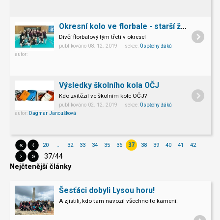
Okresní kolo ve florbale - starší žákyně
Dívčí florbalový tým třetí v okrese!
publikováno 08. 12. 2019 sekce:
Úspěchy žáků
autor:
Výsledky školního kola OČJ
Kdo zvítězil ve školním kole OČJ?
publikováno 02. 12. 2019 sekce:
Úspěchy žáků
autor:
Dagmar Janoušková
«
‹
20
..
32
33
34
35
36
38
39
40
41
42
37
›
»
37/44
Nejčtenější články
Šesťáci dobyli Lysou horu!
A zjistili, kdo tam navozil všechno to kamení.