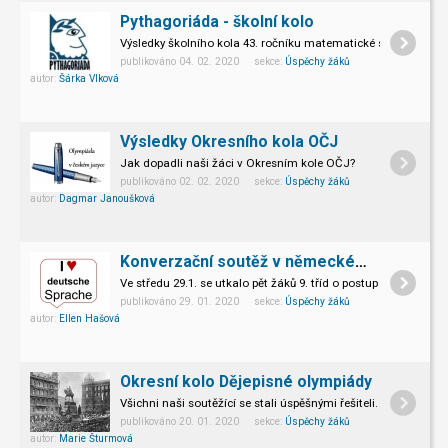
Pythagoriáda - školní kolo
Výsledky školního kola 43. ročníku matematické soutěže.
publikováno 04. 02. 2020 sekce:
Úspěchy žáků
autor:
Šárka Vlková
Výsledky Okresního kola OČJ
Jak dopadli naši žáci v Okresním kole OČJ?
publikováno 02. 02. 2020 sekce:
Úspěchy žáků
autor:
Dagmar Janoušková
Konverzační soutěž v německém jazyce – školní kolo
Ve středu 29.1. se utkalo pět žáků 9. tříd o postup do okresníh
publikováno 29. 01. 2020 sekce:
Úspěchy žáků
autor:
Ellen Hašová
Okresní kolo Dějepisné olympiády
Všichni naši soutěžící se stali úspěšnými řešiteli.
publikováno 20. 01. 2020 sekce:
Úspěchy žáků
autor:
Marie Šturmová