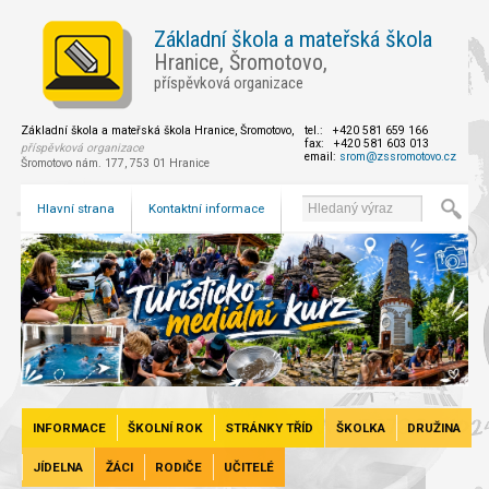
Základní škola a mateřská škola
Hranice, Šromotovo,
příspěvková organizace
Základní škola a mateřská škola Hranice, Šromotovo,
tel.: +420 581 659 166
fax: +420 581 603 013
příspěvková organizace
email:
srom@zssromotovo.cz
Šromotovo nám. 177, 753 01 Hranice
Hlavní strana
Kontaktní informace
INFORMACE
ŠKOLNÍ ROK
STRÁNKY TŘÍD
ŠKOLKA
DRUŽINA
JÍDELNA
ŽÁCI
RODIČE
UČITELÉ