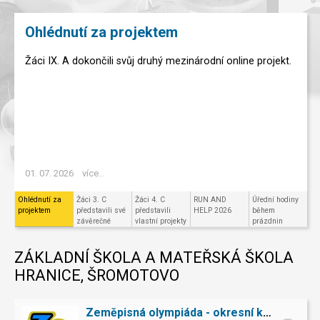
Ohlédnutí za projektem
Žáci IX. A dokončili svůj druhý mezinárodní online projekt.
01. 07. 2026
více...
Ohlédnutí za
Žáci 3. C
Žáci 4. C
RUN AND
Úřední hodiny
projektem
představili své
představili
HELP 2026
během
závěrečné
vlastní projekty
prázdnin
projekty v
ve Scratchi
Code.org
ZÁKLADNÍ ŠKOLA A MATEŘSKÁ ŠKOLA
HRANICE, ŠROMOTOVO
Zeměpisná olympiáda - okresní kolo