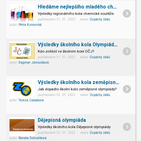
Hledáme nejlepšího mladého chemika ČR
Výsledky regionálního kola chemické soutěže.
publikováno 31. 01. 2022 sekce:
Úspěchy žáků
autor:
Petra Kunovská
Výsledky školního kola Olympiády v českém jazyce
Kdo zvítězil ve školním kole OČJ?
publikováno 31. 01. 2022 sekce:
Úspěchy žáků
autor:
Dagmar Janoušková
Výsledky školního kola zeměpisné olympiády
Jak dopadlo školní kolo zeměpisné olympiády?
publikováno 25. 01. 2022 sekce:
Úspěchy žáků
autor:
Tereza Cabáková
Dějepisná olympiáda
Výsledky školního kola Dějepisné olympiády
publikováno 23. 01. 2022 sekce:
Úspěchy žáků
autor:
Renata Dohnálková