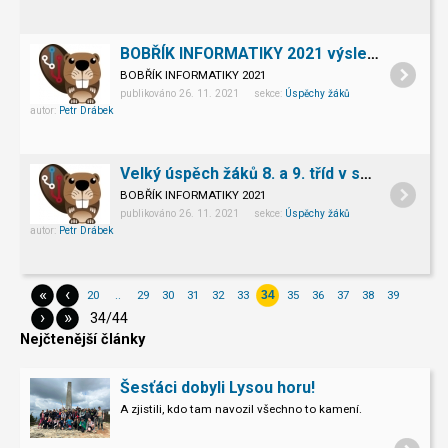
BOBŘÍK INFORMATIKY 2021 výsledky 5. tříd
BOBŘÍK INFORMATIKY 2021
publikováno 26. 11. 2021 sekce:
Úspěchy žáků
autor:
Petr Drábek
Velký úspěch žáků 8. a 9. tříd v soutěži BOBŘÍK INFORMATIKY 2021
BOBŘÍK INFORMATIKY 2021
publikováno 26. 11. 2021 sekce:
Úspěchy žáků
autor:
Petr Drábek
«
‹
20
..
29
30
31
32
33
35
36
37
38
39
34
›
»
34/44
Nejčtenější články
Šesťáci dobyli Lysou horu!
A zjistili, kdo tam navozil všechno to kamení.