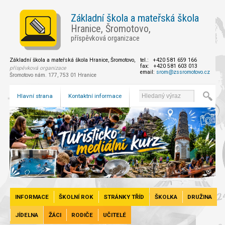
Základní škola a mateřská škola
Hranice, Šromotovo,
příspěvková organizace
Základní škola a mateřská škola Hranice, Šromotovo,
tel.: +420 581 659 166
fax: +420 581 603 013
příspěvková organizace
email:
srom@zssromotovo.cz
Šromotovo nám. 177, 753 01 Hranice
Hlavní strana
Kontaktní informace
INFORMACE
ŠKOLNÍ ROK
STRÁNKY TŘÍD
ŠKOLKA
DRUŽINA
JÍDELNA
ŽÁCI
RODIČE
UČITELÉ