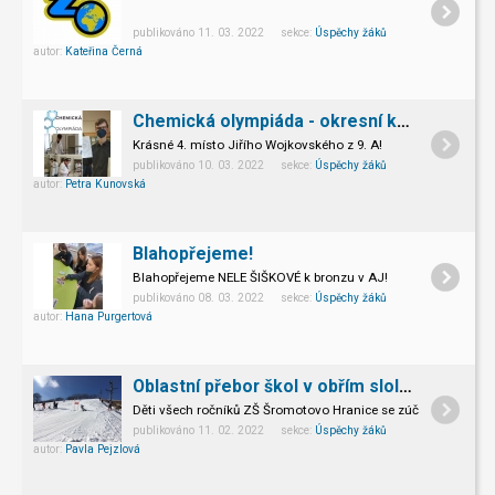
publikováno 11. 03. 2022 sekce:
Úspěchy žáků
autor:
Kateřina Černá
Chemická olympiáda - okresní kolo
Krásné 4. místo Jiřího Wojkovského z 9. A!
publikováno 10. 03. 2022 sekce:
Úspěchy žáků
autor:
Petra Kunovská
Blahopřejeme!
Blahopřejeme NELE ŠIŠKOVÉ k bronzu v AJ!
publikováno 08. 03. 2022 sekce:
Úspěchy žáků
autor:
Hana Purgertová
Oblastní přebor škol v obřím slolomu
Děti všech ročníků ZŠ Šromotovo Hranice se zúčastnili obříh
publikováno 11. 02. 2022 sekce:
Úspěchy žáků
autor:
Pavla Pejzlová