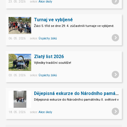
23. 05. 2026 sekce:
Akce školy
Turnaj ve vybíjené
Žáci 5. tříd se dne 29. 4. zúčastnili turnaje ve vybíjené.
06. 05. 2026 sekce:
Úspěchy žáků
Zlatý list 2026
Výledky tradiční soutěže!
03. 05. 2026 sekce:
Úspěchy žáků
Dějepisná exkurze do Národního památníku II. sv. války v Hrabyni
Dějepisná exkurze do Národního památníku II. světové války 
18. 05. 2026 sekce:
Akce školy