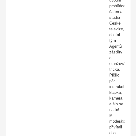
úvodní
prohlídce
šaten a
studia
České
televize,
dostal
tým
Agentů
zástěry
a
oranžová
trička.
Přišlo
pár
instrukcí,
klapka,
kamera
a šlo se
na to!
Milí
moderátoři
přivítali
oba