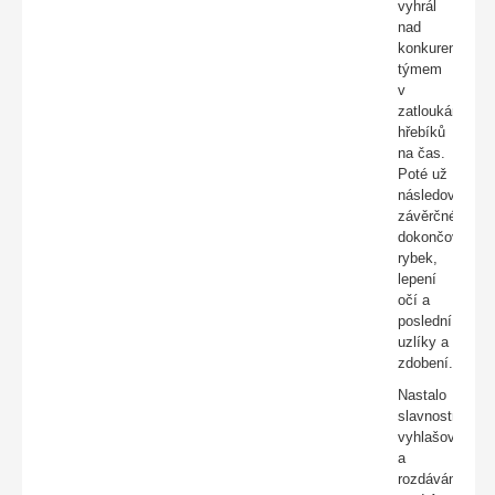
vyhrál
nad
konkurenčím
týmem
v
zatloukání
hřebíků
na čas.
Poté už
následovalo
závěrčné
dokončování
rybek,
lepení
očí a
poslední
uzlíky a
zdobení.
Nastalo
slavnostní
vyhlašování
a
rozdávání