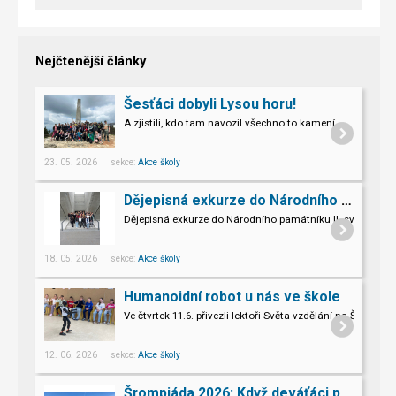
Nejčtenější články
Šesťáci dobyli Lysou horu!
A zjistili, kdo tam navozil všechno to kamení.
23. 05. 2026 sekce:
Akce školy
Dějepisná exkurze do Národního památníku II. sv. války v Hrabyni
Dějepisná exkurze do Národního památníku II. světové vál
18. 05. 2026 sekce:
Akce školy
Humanoidní robot u nás ve škole
Ve čtvrtek 11.6. přivezli lektoři Světa vzdělání na Šromo
Pro naše třeťáky a páťáky to byl opravdu nevšední zážitek.
12. 06. 2026 sekce:
Akce školy
Šrompiáda 2026: Když deváťáci převzali velení