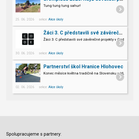
Tung tung tung sahur!
25. 06. 2026 sekce:
Akce školy
Žáci 3. C představili své závěrečné projekty v Code.org
Žáci 3. C představili své závěrečné projekty v Code.org
30. 06. 2026 sekce:
Akce školy
Partnerství škol Hranice Hlohovec
Konec měsíce května tradičně na Slovensku v HLOHOVCI!
02. 06. 2026 sekce:
Akce školy
Spolupracujeme s partnery: