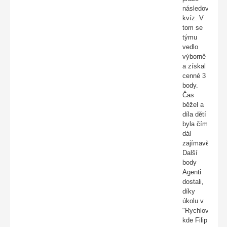
následoval
kvíz. V
tom se
týmu
vedlo
výborně
a získal
cenné 3
body.
Čas
běžel a
díla dětí
byla čím
dál
zajímavější.
Další
body
Agenti
dostali,
díky
úkolu v
"Rychlovce",
kde Filip