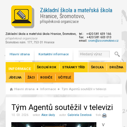
Základní škola a mateřská škola
Hranice, Šromotovo,
příspěvková organizace
Základní škola a mateřská škola Hranice, Šromotovo,
tel.: +420 581 659 166
fax: +420 581 603 013
příspěvková organizace
email:
srom@zssromotovo.cz
Šromotovo nám. 177, 753 01 Hranice
Hlavní strana
Kontaktní informace
ŠKOLNÍ ROK
STRÁNKY TŘÍD
ŠKOLKA
DRUŽINA
INFORMACE
JÍDELNA
ŽÁCI
RODIČE
UČITELÉ
Hlavní strana
Informace
Tým Agentů soutěžil v televizi
Tým Agentů soutěžil v televizi
10. 03. 2026 sekce:
Akce školy
autor:
Gabriela Čevelová
tisk:
V