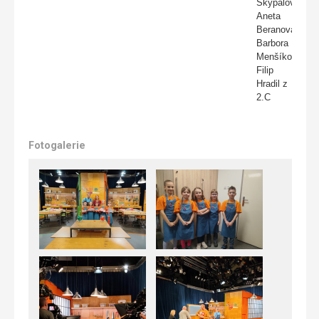
Skýpalová,
Aneta
Beranová,
Barbora
Menšíková,
Filip
Hradil z
2.C
Fotogalerie