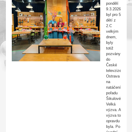
pondělí
9.3.2026
byl pro 5
dětí z
2.C
velkým
dnem,
byly
totiž
pozvány
do
České
televzize
Ostrava
na
natáčení
pořadu
Šikulové-
Velká
výzva. A
výzva to
opravdu
byla. Po