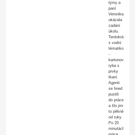
týmy a
paní
Veronika,
ukázala
zadání
úkolu.
Tentokrát
s vodní
tématikou
-
kartonová
ryba s
prvky
tkaní.
Agenti
se hned
pustili
do práce
a šlo jim
to pěkně
od ruky.
Po 20
minutách
práce