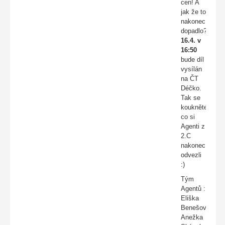
cen! A
jak že to
nakonec
dopadlo?
16.4. v
16:50
bude díl
vysílán
na ČT
Déčko.
Tak se
koukněte,
co si
Agenti z
2.C
nakonec
odvezli
:)
Tým
Agentů :
Eliška
Benešová,
Anežka