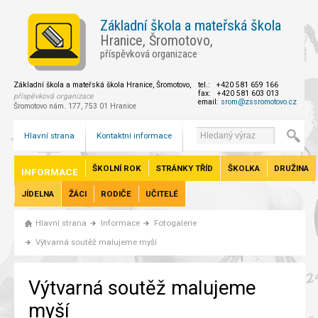
Základní škola a mateřská škola
Hranice, Šromotovo,
příspěvková organizace
Základní škola a mateřská škola Hranice, Šromotovo,
tel.: +420 581 659 166
fax: +420 581 603 013
příspěvková organizace
email:
srom@zssromotovo.cz
Šromotovo nám. 177, 753 01 Hranice
Hlavní strana
Kontaktní informace
ŠKOLNÍ ROK
STRÁNKY TŘÍD
ŠKOLKA
DRUŽINA
INFORMACE
JÍDELNA
ŽÁCI
RODIČE
UČITELÉ
Hlavní strana
Informace
Fotogalerie
Výtvarná soutěž malujeme myší
Výtvarná soutěž malujeme
myší