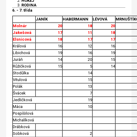
HOKEJ
RODINA
6. - 7. třída
JANÍK
HABERMANN
LÉVOVÁ
MRNUŠTÍK
Molnár
20
18
20
Jakešová
17
11
18
Elsnicová
18
17
17
Králová
16
12
16
Libichová
19
16
19
Juráň
14
20
15
Růžičková
15
5
14
Stodůlka
14
Vitulová
15
Polák
13
Švácek
7
Jedličková
19
Máca
10
Pospíšilová
Michalíková
Drábková
Sobková
2