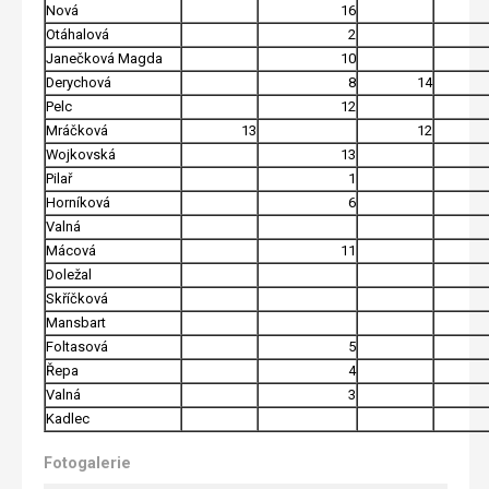
Nová
16
Otáhalová
2
Janečková Magda
10
Derychová
8
14
Pelc
12
Mráčková
13
12
Wojkovská
13
Pilař
1
Horníková
6
Valná
Mácová
11
Doležal
Skříčková
Mansbart
Foltasová
5
Řepa
4
Valná
3
Kadlec
Fotogalerie