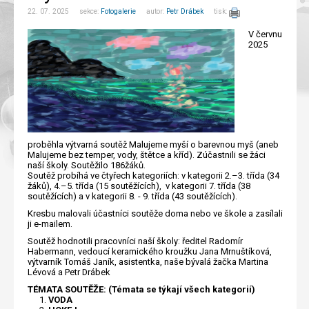
22. 07. 2025 sekce:
Fotogalerie
autor:
Petr Drábek
tisk:
V červnu
2025
proběhla výtvarná soutěž Malujeme myší o barevnou myš (aneb
Malujeme bez temper, vody, štětce a kříd). Zúčastnili se žáci
naší školy. Soutěžilo 186žáků.
Soutěž probíhá ve čtyřech kategoriích: v kategorii 2.–3. třída (34
žáků), 4.–5. třída (15 soutěžících), v kategorii 7. třída (38
soutěžících) a v kategorii 8. - 9. třída (43 soutěžících).
Kresbu malovali účastníci soutěže doma nebo ve škole a zasílali
ji e-mailem.
Soutěž hodnotili pracovníci naší školy: ředitel Radomír
Habermann, vedoucí keramického kroužku Jana Mrnuštíková,
výtvarník Tomáš Janík, asistentka, naše bývalá žačka Martina
Lévová a Petr Drábek
TÉMATA SOUTĚŽE: (Témata se týkají všech kategorií)
VODA