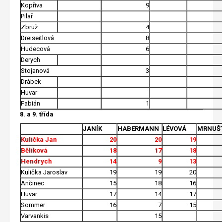
Kopřiva
9
Pilař
Zbruž
4
Dreiseitlová
8
Hudecová
6
Derych
Stojanová
3
Drábek
Huvar
Fabián
1
8. a 9. třída
JANÍK
HABERMANN
LÉVOVÁ
MRNUŠ
Kulička Jan
20
20
19
Bělíková
18
17
18
Hendrych
14
9
13
Kulička Jaroslav
19
19
20
Ančinec
15
18
16
Huvar
17
14
17
Sommer
16
7
15
Varvankis
15