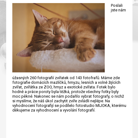
Poslali
jste nám
úžasných 260 fotografií zvířatek od 143 fotofrafů. Máme zde
fotografie domácích mazlíčků, hmyzu, lesních a volně žijících
zvířat, zvířátka ze ZOO, hmyz a exotické zvířata. Fotek bylo
hodně a práce poroty byla těžká, protože všechny fotky byly
moc pěkné. Nakonec se nám podařilo vybrat fotografy, o nichž
si myslíme, že náš úkol zachytit zvíře zvládli nejlépe. Na
vyhodnocení fotografijí se podílelo fotostudio MIJOKA, kterému
děkujeme za vyhodnocení a vyvolání fotografií.