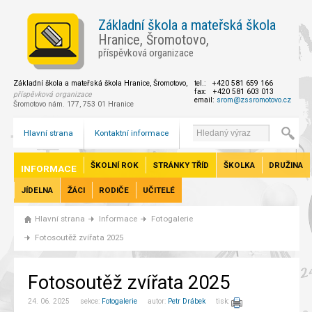
Základní škola a mateřská škola
Hranice, Šromotovo,
příspěvková organizace
Základní škola a mateřská škola Hranice, Šromotovo,
tel.: +420 581 659 166
fax: +420 581 603 013
příspěvková organizace
email:
srom@zssromotovo.cz
Šromotovo nám. 177, 753 01 Hranice
Hlavní strana
Kontaktní informace
ŠKOLNÍ ROK
STRÁNKY TŘÍD
ŠKOLKA
DRUŽINA
INFORMACE
JÍDELNA
ŽÁCI
RODIČE
UČITELÉ
Hlavní strana
Informace
Fotogalerie
Fotosoutěž zvířata 2025
Fotosoutěž zvířata 2025
24. 06. 2025 sekce:
Fotogalerie
autor:
Petr Drábek
tisk: