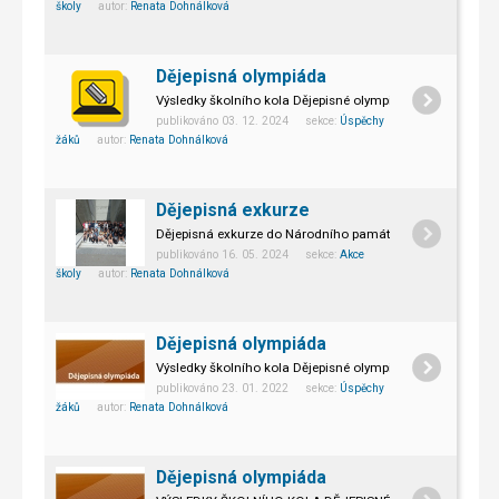
školy
autor:
Renata Dohnálková
Dějepisná olympiáda
Výsledky školního kola Dějepisné olympiády.
publikováno 03. 12. 2024 sekce:
Úspěchy
V úterý 3. prosince se konalo školní kolo Dějepisné olymp
žáků
autor:
Renata Dohnálková
Dějepisná exkurze
Dějepisná exkurze do Národního památníku II. světové vál
publikováno 16. 05. 2024 sekce:
Akce
školy
autor:
Renata Dohnálková
Dějepisná olympiáda
Výsledky školního kola Dějepisné olympiády
publikováno 23. 01. 2022 sekce:
Úspěchy
žáků
autor:
Renata Dohnálková
Dějepisná olympiáda