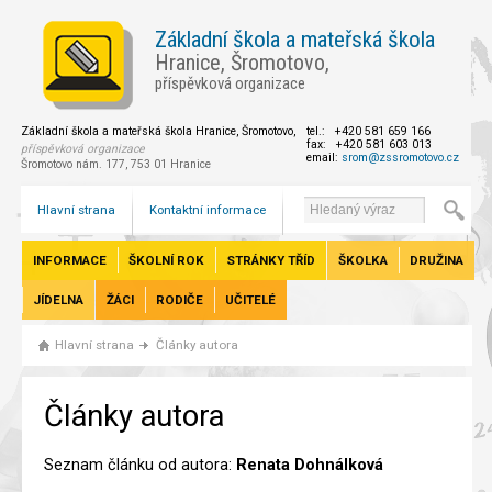
Základní škola a mateřská škola
Hranice, Šromotovo,
příspěvková organizace
Základní škola a mateřská škola Hranice, Šromotovo,
tel.: +420 581 659 166
fax: +420 581 603 013
příspěvková organizace
email:
srom@zssromotovo.cz
Šromotovo nám. 177, 753 01 Hranice
Hlavní strana
Kontaktní informace
INFORMACE
ŠKOLNÍ ROK
STRÁNKY TŘÍD
ŠKOLKA
DRUŽINA
JÍDELNA
ŽÁCI
RODIČE
UČITELÉ
Hlavní strana
Články autora
Články autora
Seznam článku od autora:
Renata Dohnálková