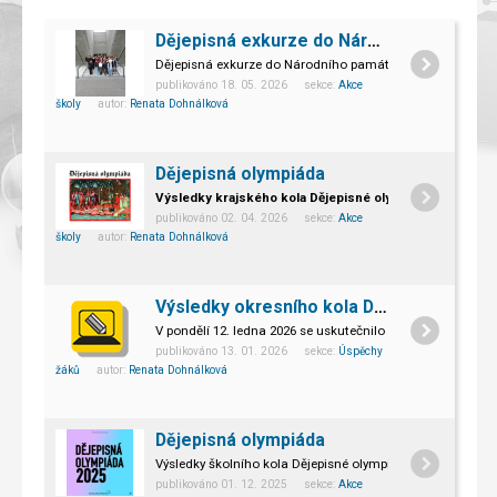
Dějepisná exkurze do Národního památníku II. sv. války v Hrabyni
Dějepisná exkurze do Národního památníku II. světové vál
publikováno 18. 05. 2026 sekce:
Akce
školy
autor:
Renata Dohnálková
Dějepisná olympiáda
Výsledky krajského kola Dějepisné olympiády
publikováno 02. 04. 2026 sekce:
Akce
školy
autor:
Renata Dohnálková
Výsledky okresního kola Dějepisné olympiády
V pondělí 12. ledna 2026 se uskutečnilo okresní kolo Děje
publikováno 13. 01. 2026 sekce:
Úspěchy
žáků
autor:
Renata Dohnálková
Dějepisná olympiáda
Výsledky školního kola Dějepisné olympiády
publikováno 01. 12. 2025 sekce:
Akce