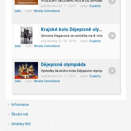
VÝSLEDKY ŠKOLNÍHO KOLA DĚJEPISNÉ OLYMPIÁDY
publikováno 28. 11. 2019 sekce:
Úspěchy
žáků
autor:
Renata Dohnálková
Krajské kolo Dějepisné olympiády
Simona Hegarová se umístila na 8. místě v krajském kole
publikováno 22. 03. 2018 sekce:
Úspěchy
žáků
autor:
Renata Dohnálková
Dějepisná olympiáda
Výsledky školního kola Dějepisné olympiády
publikováno 24. 11. 2015 sekce:
Úspěchy
žáků
autor:
Renata Dohnálková
Informace
Školní rok
Stránky tříd