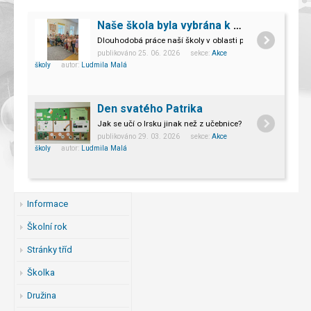
Naše škola byla vybrána k pilotnímu ověřování projektu Dětský úsměv
Dlouhodobá práce naší školy v oblasti prevence přinesla d
publikováno 25. 06. 2026 sekce:
Akce
školy
autor:
Ludmila Malá
Den svatého Patrika
Jak se učí o Irsku jinak než z učebnice? Osmáci to zjistil
publikováno 29. 03. 2026 sekce:
Akce
školy
autor:
Ludmila Malá
Informace
Školní rok
Stránky tříd
Školka
Družina