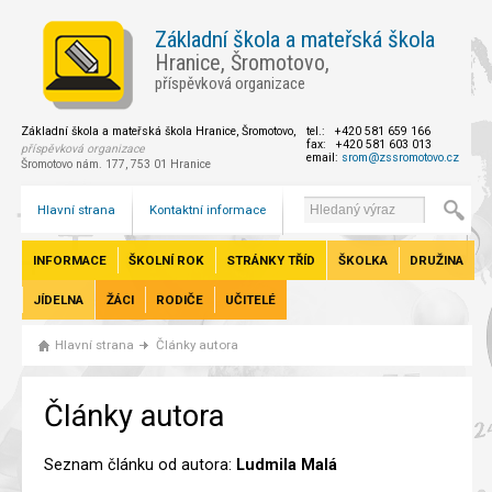
Základní škola a mateřská škola
Hranice, Šromotovo,
příspěvková organizace
Základní škola a mateřská škola Hranice, Šromotovo,
tel.: +420 581 659 166
fax: +420 581 603 013
příspěvková organizace
email:
srom@zssromotovo.cz
Šromotovo nám. 177, 753 01 Hranice
Hlavní strana
Kontaktní informace
INFORMACE
ŠKOLNÍ ROK
STRÁNKY TŘÍD
ŠKOLKA
DRUŽINA
JÍDELNA
ŽÁCI
RODIČE
UČITELÉ
Hlavní strana
Články autora
Články autora
Seznam článku od autora:
Ludmila Malá