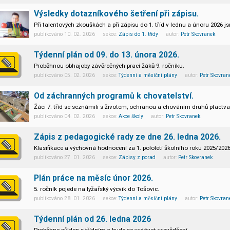
Výsledky dotazníkového šetření při zápisu.
Při talentových zkouškách a při zápisu do 1. tříd v lednu a únoru 2026 jsm
publikováno 10. 02. 2026 sekce:
Zápis do 1. třídy
autor:
Petr Skovranek
Týdenní plán od 09. do 13. února 2026.
Proběhnou obhajoby závěrečných prací žáků 9. ročníku.
publikováno 05. 02. 2026 sekce:
Týdenní a měsíční plány
autor:
Petr Skovran
Od záchranných programů k chovatelství.
Žáci 7. tříd se seznámili s životem, ochranou a chováním druhů ptactva
publikováno 04. 02. 2026 sekce:
Akce školy
autor:
Petr Skovranek
Zápis z pedagogické rady ze dne 26. ledna 2026.
Klasifikace a výchovná hodnocení za 1. pololetí školního roku 2025/2026
publikováno 27. 01. 2026 sekce:
Zápisy z porad
autor:
Petr Skovranek
Plán práce na měsíc únor 2026.
5. ročník pojede na lyžařský výcvik do Tošovic.
publikováno 28. 01. 2026 sekce:
Týdenní a měsíční plány
autor:
Petr Skovran
Týdenní plán od 26. ledna 2026