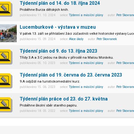
Týdenní plán od 14. do 18. října 2024
Proběhne Burza dětských knih.
publikováno 11. 10. 2024 sekce:
Týdenní a měsíční plány
autor:
Petr Skovran
Lucemburkové - výstava v muzeu
V pátek 13. září se přihlášení žáci zúčastnili velké historické výstav
publikováno 15. 09. 2024 sekce:
Akce školy
autor:
Petr Skovranek
Týdenní plán od 9. do 13. října 2023
Třídy 3.A a 3.C jedou na školu v přírodě na Malou Morávku.
publikováno 05. 10. 2023 sekce:
Týdenní a měsíční plány
autor:
Petr Skovran
Týdenní plán od 19. června do 23. června 2023
9.A odjíždí na turistickomediální kurz.
publikováno 15. 06. 2023 sekce:
Týdenní a měsíční plány
autor:
Petr Skovran
Týdenní plán práce od 23. do 27. května
Proběhne školní sběr starého papíru.
publikováno 18. 05. 2022 sekce:
Týdenní a měsíční plány
autor:
Petr Skovran