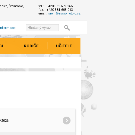
nice, Šromotovo,
tel.: +420 581 659 166
fax: +420 581 603 013
email:
srom@zssromotovo.cz
e
 informace
CI
RODIČE
UČITELÉ
/2026.