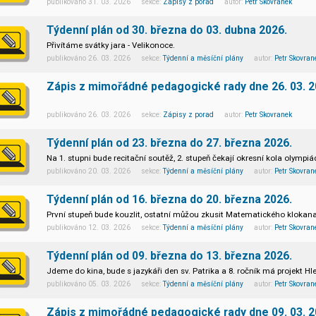
publikováno 31. 03. 2026 sekce:
Zápisy z porad
autor:
Petr Skovranek
Týdenní plán od 30. března do 03. dubna 2026.
Přivítáme svátky jara - Velikonoce.
publikováno 26. 03. 2026 sekce:
Týdenní a měsíční plány
autor:
Petr Skovran
Zápis z mimořádné pedagogické rady dne 26. 03. 2
publikováno 26. 03. 2026 sekce:
Zápisy z porad
autor:
Petr Skovranek
Týdenní plán od 23. března do 27. března 2026.
Na 1. stupni bude recitační soutěž, 2. stupeň čekají okresní kola olympiá
publikováno 20. 03. 2026 sekce:
Týdenní a měsíční plány
autor:
Petr Skovran
Týdenní plán od 16. března do 20. března 2026.
První stupeň bude kouzlit, ostatní můžou zkusit Matematického klokan
publikováno 12. 03. 2026 sekce:
Týdenní a měsíční plány
autor:
Petr Skovran
Týdenní plán od 09. března do 13. března 2026.
Jdeme do kina, bude s jazykáři den sv. Patrika a 8. ročník má projekt Hl
publikováno 05. 03. 2026 sekce:
Týdenní a měsíční plány
autor:
Petr Skovran
Zápis z mimořádné pedagogické rady dne 09. 03. 