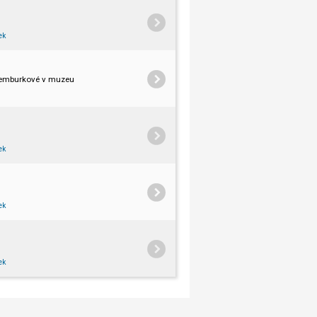
ek
y Lucemburkové v muzeu v zám ku ve Valašském Meziříčí. I přes špatnou předpověď poč
ek
ek
ek