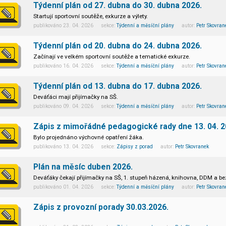
Týdenní plán od 27. dubna do 30. dubna 2026.
Startují sportovní soutěže, exkurze a výlety.
publikováno 23. 04. 2026 sekce:
Týdenní a měsíční plány
autor:
Petr Skovran
Týdenní plán od 20. dubna do 24. dubna 2026.
Začínají ve velkém sportovní soutěže a tematické exkurze.
publikováno 16. 04. 2026 sekce:
Týdenní a měsíční plány
autor:
Petr Skovran
Týdenní plán od 13. dubna do 17. dubna 2026.
Deváťáci mají přijímačky na SŠ.
publikováno 09. 04. 2026 sekce:
Týdenní a měsíční plány
autor:
Petr Skovran
Zápis z mimořádné pedagogické rady dne 13. 04. 2
Bylo projednáno výchovné opatření žáka.
publikováno 13. 04. 2026 sekce:
Zápisy z porad
autor:
Petr Skovranek
Plán na měsíc duben 2026.
Deváťáky čekají přijímačky na SŠ, 1. stupeň házená, knihovna, DDM a bez
publikováno 01. 04. 2026 sekce:
Týdenní a měsíční plány
autor:
Petr Skovran
Zápis z provozní porady 30.03.2026.