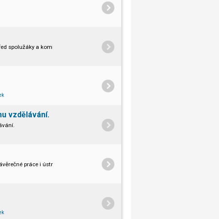
před spolužáky a komisí?
ek
mu vzdělávání.
ávání.
ávěrečné práce i ústně.
ek