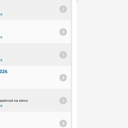
ek
ek
ek
026.
pečnost na silnici.
ek