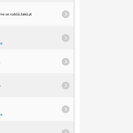
e se rodičů žáků ptali, podle čeho si vybírali školu, kde se o nás dozvěděli a jak byli
ek
.
.
ek