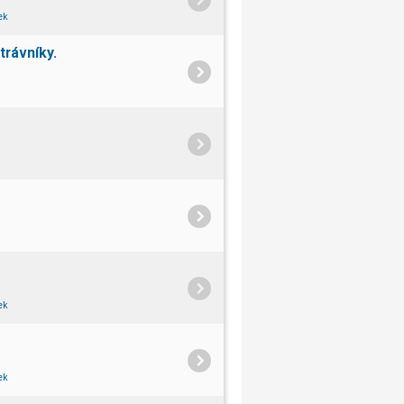
ek
trávníky.
ek
ek