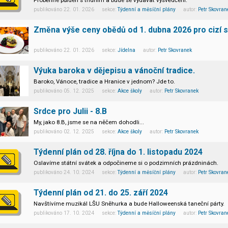
Proběhne půlden s třídním a bude se vydávat vysvědčení.
publikováno 22. 01. 2026 sekce:
Týdenní a měsíční plány
autor:
Petr Skovran
Změna výše ceny obědů od 1. dubna 2026 pro cizí s
publikováno 22. 01. 2026 sekce:
Jídelna
autor:
Petr Skovranek
Výuka baroka v dějepisu a vánoční tradice.
Baroko, Vánoce, tradice a Hranice v jednom? Jde to.
publikováno 05. 12. 2025 sekce:
Akce školy
autor:
Petr Skovranek
Srdce pro Julii - 8.B
My, jako 8.B, jsme se na něčem dohodli...
publikováno 02. 12. 2025 sekce:
Akce školy
autor:
Petr Skovranek
Týdenní plán od 28. října do 1. listopadu 2024
Oslavíme státní svátek a odpočineme si o podzimních prázdninách.
publikováno 24. 10. 2024 sekce:
Týdenní a měsíční plány
autor:
Petr Skovran
Týdenní plán od 21. do 25. září 2024
Navštívíme muzikál LŠU Sněhurka a bude Halloweenská taneční párty.
publikováno 17. 10. 2024 sekce:
Týdenní a měsíční plány
autor:
Petr Skovran