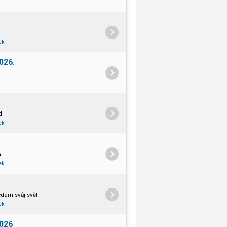
ek
026.
d.
ek
a.
ek
edám svůj svět.
ek
2026