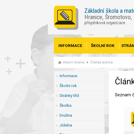
Základní škola a mat
Hranice, Šromotovo,
příspěvková organizace
INFORMACE
ŠKOLNÍ ROK
STRÁN
Hlavní strana
Články autora
Informace
Článk
Školní rok
Seznam č
Stránky tříd
Školka
Družina
Jídelna