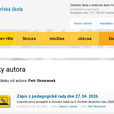
Základní škola a mateřská škola Hra
eřská škola
příspěvková organizace
Šromotovo nám. 177, 753 01 Hranic
Hlavní strana
Kontaktní
KY TŘÍD
ŠKOLKA
DRUŽINA
JÍDELNA
ŽÁ
y autora
lánku od autora:
Petr Skovranek
Zápis z pedagogické rady dne 27. 04. 2026.
Uzavřeli jsme prospěch a chování žáků za 3. čtvrtletí školního roku 2025
publikováno 28. 04. 2026 sekce:
Zápisy z porad
autor:
Petr Skovranek