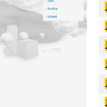
Žáci
Rodiče
Učitelé