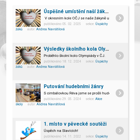
Úspěšné umístění naší žákyně v okresním kole Olympiády v ČJ
V okresním kole OČJ se naše žákyně umístila na 8.-9. mís
publikováno 05. 02. 2025 sekce:
Úspěchy
žáků
autor:
Andrea Navrátilová
Výsledky školního kola Olympiády českého jazyka
Proběhlo školní kolo Olympiády v ČJ.
publikováno 18. 12. 2024 sekce:
Úspěchy
žáků
autor:
Andrea Navrátilová
Putování hudebními žánry
S cimbálovkou Réva jsme se prošli hudebními žánry.
publikováno 29. 05. 2024 sekce:
Akce
školy
autor:
Andrea Navrátilová
1. místo v pěvecké soutěži
Úspěch na Slavících!
publikováno 14. 11. 2022 sekce:
Úspěchy