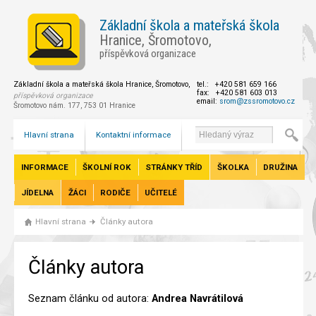
Základní škola a mateřská škola
Hranice, Šromotovo,
příspěvková organizace
Základní škola a mateřská škola Hranice, Šromotovo,
tel.: +420 581 659 166
fax: +420 581 603 013
příspěvková organizace
email:
srom@zssromotovo.cz
Šromotovo nám. 177, 753 01 Hranice
Hlavní strana
Kontaktní informace
INFORMACE
ŠKOLNÍ ROK
STRÁNKY TŘÍD
ŠKOLKA
DRUŽINA
JÍDELNA
ŽÁCI
RODIČE
UČITELÉ
Hlavní strana
Články autora
Články autora
Seznam článku od autora:
Andrea Navrátilová