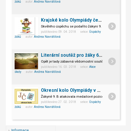
žáků
autor:
Andrea Navrátilová
Krajské kolo Olympiády českého jazyka
Skvělého úspěchu se podařilo žákyni 9. B, Agátě Viktorii K
publikováno 09. 04. 2018 sekce:
Úspěchy
žáků
autor:
Andrea Navrátilová
Literární soutěž pro žáky 6. - 9. ročníků
Opět je tady zábavná vědomostní soutěž pro 2. stupeň.
publikováno 16. 03. 2018 sekce:
Akce
školy
autor:
Andrea Navrátilová
Okresní kolo Olympiády v českém jazyce
Žákyně 9. B atakovala medailové pozice v soutěži.
publikováno 27. 02. 2018 sekce:
Úspěchy
žáků
autor:
Andrea Navrátilová
Informace