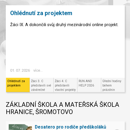
Ohlédnutí za projektem
Žáci IX. A dokončili svůj druhý mezinárodní online projekt.
01. 07. 2026
více...
Ohlédnutí za
Žáci 3. C
Žáci 4. C
RUN AND
Úřední hodiny
projektem
představili své
představili
HELP 2026
během
závěrečné
vlastní projekty
prázdnin
projekty v
ve Scratchi
Code.org
ZÁKLADNÍ ŠKOLA A MATEŘSKÁ ŠKOLA
HRANICE, ŠROMOTOVO
Desatero pro rodiče předškoláků