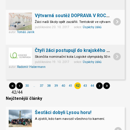
Výtvarná soutěž DOPRAVA V ROCE 2050
Žáci naší školy opět zazářili. Tentokrát ve výtvarné soutěži
publikováno 20. 10. 2017 sekce:
Úspěchy žáků
autor:
Tomáš Janík
Čtyři žáci postupují do krajského kola
Skončila nominační kola Logické olympiády, 50 nejlepších z Ol
publikováno 19. 10. 2017 sekce:
Úspěchy žáků
autor:
Radomír Habermann
«
‹
›
»
30
..
37
38
39
40
41
43
44
42
42/44
Nejčtenější články
Šesťáci dobyli Lysou horu!
A zjistili, kdo tam navozil všechno to kamení.