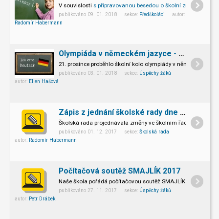
V souvislosti
s připravovanou besedou o školní zralosti
Vám př
publikováno 09. 01. 2018 sekce:
Předškoláci
autor:
Radomír Habermann
Olympiáda v německém jazyce - školní kolo
21. prosince proběhlo školní kolo olympiády v německém jazy
publikováno 03. 01. 2018 sekce:
Úspěchy žáků
autor:
Ellen Hašová
Zápis z jednání školské rady dne 30.11.2017
Školská rada projednávala změny ve školním řádu.
publikováno 01. 12. 2017 sekce:
Školská rada
autor:
Radomír Habermann
Počítačová soutěž SMAJLÍK 2017
Naše škola pořádá počítačovou soutěž SMAJLÍK
publikováno 27. 11. 2017 sekce:
Úspěchy žáků
autor:
Petr Drábek