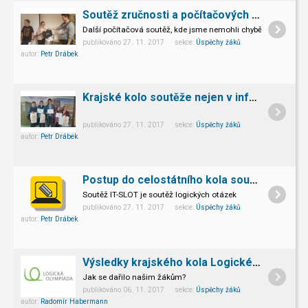
Soutěž zručnosti a počítačových dovedností
Další počítačová soutěž, kde jsme nemohli chybět
publikováno 27. 11. 2017 sekce:
Úspěchy žáků
autor:
Petr Drábek
Krajské kolo soutěže nejen v informatice
publikováno 27. 11. 2017 sekce:
Úspěchy žáků
autor:
Petr Drábek
Postup do celostátního kola soutěže IT-SLOT
Soutěž IT-SLOT je soutěž logických otázek
publikováno 27. 11. 2017 sekce:
Úspěchy žáků
autor:
Petr Drábek
Výsledky krajského kola Logické olympiády
Jak se dařilo našim žákům?
publikováno 06. 11. 2017 sekce:
Úspěchy žáků
autor:
Radomír Habermann