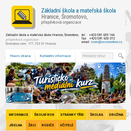
Základní škola a mateřská škola
Hranice, Šromotovo,
příspěvková organizace
Základní škola a mateřská škola Hranice, Šromotovo,
tel.: +420 581 659 166
fax: +420 581 603 013
příspěvková organizace
email:
srom@zssromotovo.cz
Šromotovo nám. 177, 753 01 Hranice
Hlavní strana
Kontaktní informace
INFORMACE
ŠKOLNÍ ROK
STRÁNKY TŘÍD
ŠKOLKA
DRUŽINA
JÍDELNA
ŽÁCI
RODIČE
UČITELÉ