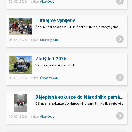
23. 05. 2026 sekce:
Akce školy
Turnaj ve vybíjené
Žáci 5. tříd se dne 29. 4. zúčastnili turnaje ve vybíjené.
06. 05. 2026 sekce:
Úspěchy žáků
Zlatý list 2026
Výledky tradiční soutěže!
03. 05. 2026 sekce:
Úspěchy žáků
Dějepisná exkurze do Národního památníku II. sv. války v Hrabyni
Dějepisná exkurze do Národního památníku II. světové války 
18. 05. 2026 sekce:
Akce školy