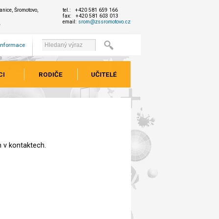
nice, Šromotovo,
tel.: +420 581 659 166
fax: +420 581 603 013
email:
srom@zssromotovo.cz
e
 informace
CI
RODIČE
UČITELÉ
 v kontaktech.