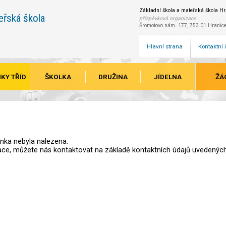
Základní škola a mateřská škola Hra
eřská škola
příspěvková organizace
Šromotovo nám. 177, 753 01 Hranic
Hlavní strana
Kontaktní
KY TŘÍD
ŠKOLKA
DRUŽINA
JÍDELNA
ŽÁ
ánka nebyla nalezena.
ace, můžete nás kontaktovat na základě kontaktních údajů uvedených