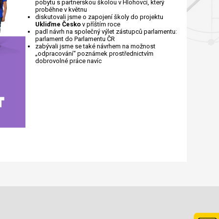
pobytu s partnerskou školou v Hlohovci, který
proběhne v květnu
diskutovali jsme o zapojení školy do projektu
Ukliďme Česko
v příštím roce
padl návrh na společný výlet zástupců parlamentu:
parlament do Parlamentu ČR
zabývali jsme se také návrhem na možnost
„odpracování“ poznámek prostřednictvím
dobrovolné práce navíc