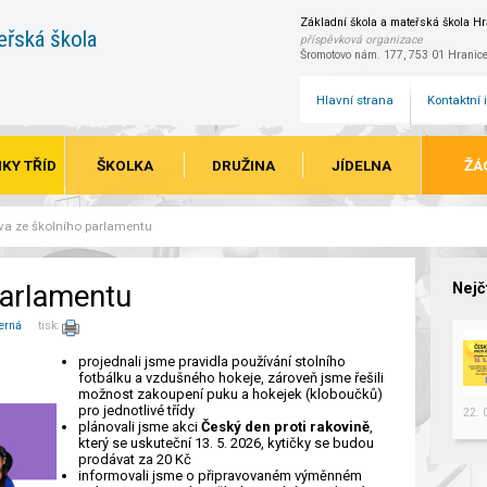
Základní škola a mateřská škola Hra
eřská škola
příspěvková organizace
Šromotovo nám. 177, 753 01 Hranic
Hlavní strana
Kontaktní
KY TŘÍD
ŠKOLKA
DRUŽINA
JÍDELNA
ŽÁ
va ze školního parlamentu
parlamentu
Nejč
erná
tisk:
projednali jsme pravidla používání stolního
fotbálku a vzdušného hokeje, zároveň jsme řešili
možnost zakoupení puku a hokejek (kloboučků)
pro jednotlivé třídy
22.
plánovali jsme akci
Český den proti rakovině
,
který se uskuteční 13. 5. 2026, kytičky se budou
prodávat za 20 Kč
informovali jsme o připravovaném výměnném