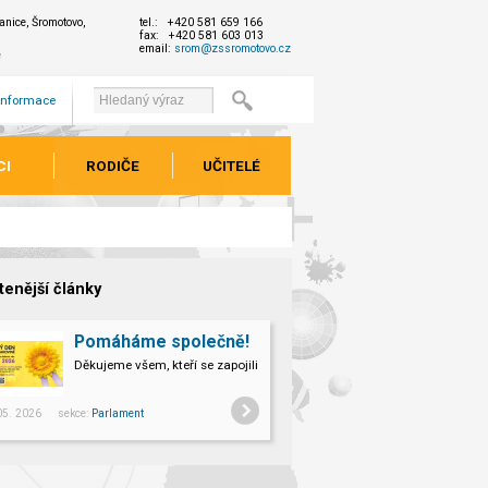
nice, Šromotovo,
tel.: +420 581 659 166
fax: +420 581 603 013
email:
srom@zssromotovo.cz
e
 informace
CI
RODIČE
UČITELÉ
tenější články
Pomáháme společně!
Děkujeme všem, kteří se zapojili do Českého dne proti rakovině 2026.
 05. 2026 sekce:
Parlament