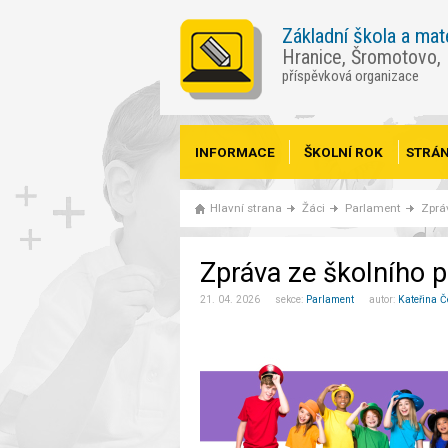
Základní škola a mat
Hranice, Šromotovo,
příspěvková organizace
INFORMACE
ŠKOLNÍ ROK
STRÁN
Hlavní strana
Žáci
Parlament
Zprá
Zpráva ze školního 
21. 04. 2026 sekce:
Parlament
autor:
Kateřina Č