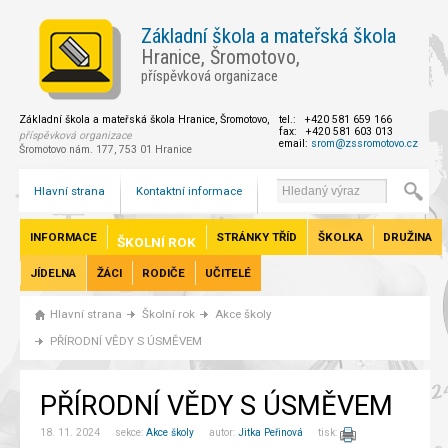
Základní škola a mateřská škola
Hranice, Šromotovo,
příspěvková organizace
Základní škola a mateřská škola Hranice, Šromotovo,
tel.: +420 581 659 166
fax: +420 581 603 013
příspěvková organizace
email:
srom@zssromotovo.cz
Šromotovo nám. 177, 753 01 Hranice
Hlavní strana
Kontaktní informace
INFORMACE
STRÁNKY TŘÍD
ŠKOLKA
DRUŽINA
ŠKOLNÍ ROK
JÍDELNA
ŽÁCI
RODIČE
UČITELÉ
Hlavní strana
Školní rok
Akce školy
PŘÍRODNÍ VĚDY S ÚSMĚVEM
PŘÍRODNÍ VĚDY S ÚSMĚVEM
18. 11. 2024 sekce:
Akce školy
autor:
Jitka Peřinová
tisk: