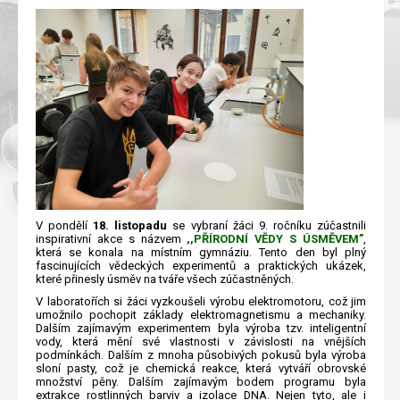
V pondělí
18. listopadu
se vybraní žáci 9. ročníku zúčastnili
inspirativní akce s názvem
,,PŘÍRODNÍ VĚDY S ÚSMĚVEM”
,
která se konala na místním gymnáziu. Tento den byl plný
fascinujících vědeckých experimentů a praktických ukázek,
které přinesly úsměv na tváře všech zúčastněných.
V laboratořích si žáci vyzkoušeli výrobu elektromotoru, což jim
umožnilo pochopit základy elektromagnetismu a mechaniky.
Dalším zajímavým experimentem byla výroba tzv. inteligentní
vody, která mění své vlastnosti v závislosti na vnějších
podmínkách. Dalším z mnoha působivých pokusů byla výroba
sloní pasty, což je chemická reakce, která vytváří obrovské
množství pěny. Dalším zajímavým bodem programu byla
extrakce rostlinných barviv a izolace DNA. Nejen tyto, ale i