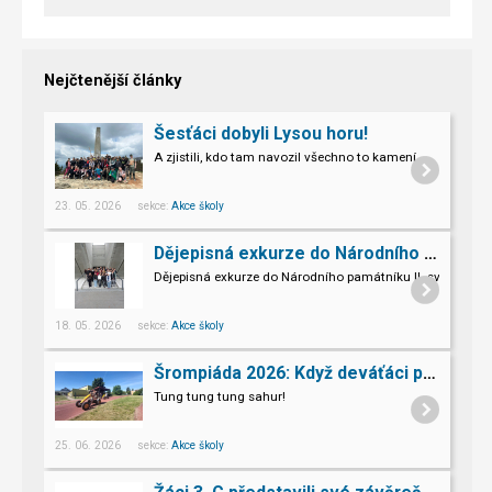
Nejčtenější články
Šesťáci dobyli Lysou horu!
A zjistili, kdo tam navozil všechno to kamení.
23. 05. 2026 sekce:
Akce školy
Dějepisná exkurze do Národního památníku II. sv. války v Hrabyni
Dějepisná exkurze do Národního památníku II. světové vál
18. 05. 2026 sekce:
Akce školy
Šrompiáda 2026: Když deváťáci převzali velení
Tung tung tung sahur!
25. 06. 2026 sekce:
Akce školy