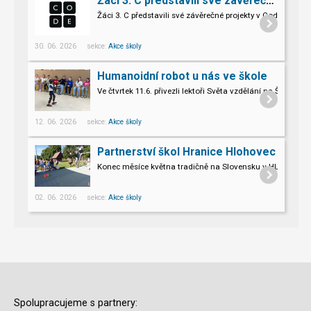
Žáci 3. C představili své závěrečné projekty v Code.org
Žáci 3. C představili své závěrečné projekty v Code.org
30. 06. 2026 sekce:
Akce školy
Humanoidní robot u nás ve škole
Ve čtvrtek 11.6. přivezli lektoři Světa vzdělání na Šromo
Pro naše třeťáky a páťáky to byl opravdu nevšední zážitek.
12. 06. 2026 sekce:
Akce školy
Partnerství škol Hranice Hlohovec
Konec měsíce května tradičně na Slovensku v HLOHOVCI!
02. 06. 2026 sekce:
Akce školy
Spolupracujeme s partnery: