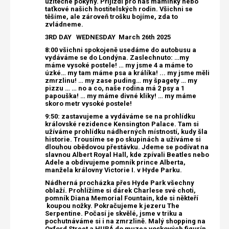
užitečné pokyny. Přijíždí pro nás maminky nebo
taťkové našich hostitelských rodin. Všichni se
těšíme, ale zároveň trošku bojíme, zda to
zvládneme.
3RD DAY WEDNESDAY
March 26th 2025
8:00 všichni spokojeně usedáme do autobusu a
vydáváme se do Londýna. Zaslechnuto: …my
máme vysoké postele! … my jsme 4 a máme to
úzké… my tam máme psa a králíka! ... my jsme měli
zmrzlinu! … my zase puding… my špagety … my
pizzu … … no a co, naše rodina má 2 psy a 1
papouška! … my máme divné kliky! … my máme
skoro metr vysoké postele!
9:50: zastavujeme a vydáváme se na prohlídku
královské rezidence Kensington Palace. Tam si
užíváme prohlídku nádherných místností, kudy šla
historie. Trousíme se po skupinách a užíváme si
dlouhou obědovou přestávku. Jdeme se podívat na
slavnou Albert Royal Hall, kde zpívali Beatles nebo
Adele a obdivujeme pomník prince Alberta,
manžela královny Victorie I. v Hyde Parku.
Nádherná procházka přes Hyde Park všechny
oblaží. Prohlížíme si dárek Charlese své choti,
pomník Diana Memorial Fountain, kde si někteří
koupou nožky. Pokračujeme k jezeru The
Serpentine. Počasí je skvělé, jsme v triku a
pochutnáváme si i na zmrzlině. Malý shopping na
Oxford Street a HURÁ do muzea voskových figurín