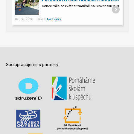
Konec měsíce května tradičně na Slovensku v HLOHOVCI!
02. 06. 2026 sekce:
Akce školy
Spolupracujeme s partnery: