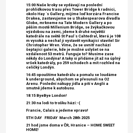
15:00 Naše kroky se vydávají na poslední
prohlídkovou trasu přes Tower Bridge k radnici,
okolo Hay ´s Gallery, míjíme loď korzára Francise
Drakea, zastavujeme se u Shakespearova divadla
Globe, mrkneme na Tate Modern Gallery a po
pěším mostě Millenium Bridge, se žvýkačkovou
výzdobou na zemi, jdeme k druhé největší
katedrále na světě St Paul´s Cahtedral, která je 108
m vysoká a nechal ji vystavět vynikající stavitel Sir
Christopher Wren. Víme, že se uvnitř nachází
šeptající galerie, kde je možné uslyšet se na
vzdálenost 53 metrů. Funguje to? Musíme zase
někdy do Londýna! A taky si přidáme jít až na úplný
vršek katedrály, po 259 schodech a mít rozhled na
celičký Londýn.
16:45 opouštíme katedrálu a pomalu se loudáme
k underground, abychom se přesunuli na O2
Arenu. Poslední nákupy jídla a pití v Anglii a
smutně jdeme k autobusu.
18:15 ByeBye London!
21:30 na lodi to trošku hází:-(
Francie, Calais a jedeme vpravo!
5TH DAY FRIDAY
March 28th 2025
21 hod jsme doma v ČR, Hranice – HOME SWEET
HOME!