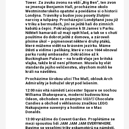
Tower. Za zvuku zvonu na věži „Big Ben“, ten zvon
se jmenuje Benjamin Hall, procházíme okolo
Westminsterského opatství a povídáme si o historii
Londýna. Trávníky u budov jsou posety žlutými
narcisy a tulipány. Procházející Londýňané jsou již
v triku a bermudách, jiní se ještě halí do zimních
kabátů a čepic. Pokračujeme k St James´s Parku.
Někteří kamarádi už mají opět hlad, a tak se s chutí
pouštíme do dobrot ještě z domova, a zároveň
plníme úkol – pojmenovat některé druhy ptáků,
které můžeme vidět na krásném jezírku. Máme
štěstí a vidíme i pelikány, které v roce 1664 věnoval
parku ruský ambasador. Dokráčíme až k
Buckingham Palace – na hradě vlaje jen britská
vlajka, takže král není přítomen. Musela by vlát
standarda jejího veličenstva, abychom mohli ke
králi na návštěvu.
Procházíme širokou ulicí The Mall, oblouk Arch
Admirality je bohužel skryt pod lešením.
12:00 nás vítá náměstí Leicester Square se sochou
Williama Shakespeara, moderní budovou kina
Odeon, obchodem se známými
M&M'S
Chocolate
Candies a obchod s věhlasnou značkou LEGO.
Nakupujeme suvenýry a hostíme se v Mac
Donalds.
13:00 vyrážíme do Covent Garden. Proplétáme se
mezi spoustou lidí JAM JAM JAM EVERYWHERE.
Bavíme se veselými triky eskamotérů na náměstí,