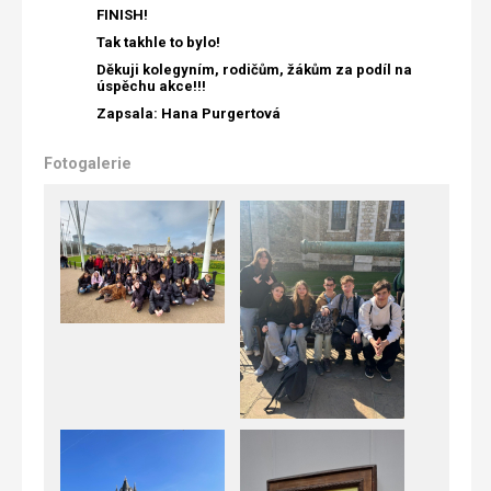
FINISH!
Tak takhle to bylo!
Děkuji kolegyním, rodičům, žákům za podíl na
úspěchu akce!!!
Zapsala: Hana Purgertová
Fotogalerie