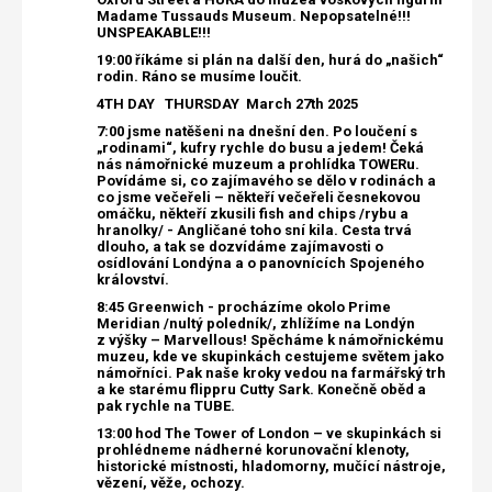
Madame Tussauds Museum. Nepopsatelné!!!
UNSPEAKABLE!!!
19:00 říkáme si plán na další den, hurá do „našich“
rodin. Ráno se musíme loučit.
4TH DAY THURSDAY
March 27th 2025
7:00 jsme natěšeni na dnešní den. Po loučení s
„rodinami“, kufry rychle do busu a jedem! Čeká
nás námořnické muzeum a prohlídka TOWERu.
Povídáme si, co zajímavého se dělo v rodinách a
co jsme večeřeli – někteří večeřeli česnekovou
omáčku, někteří zkusili fish and chips /rybu a
hranolky/ - Angličané toho sní kila. Cesta trvá
dlouho, a tak se dozvídáme zajímavosti o
osídlování Londýna a o panovnících Spojeného
království.
8:45 Greenwich - procházíme okolo Prime
Meridian /nultý poledník/, zhlížíme na Londýn
z výšky – Marvellous! Spěcháme k námořnickému
muzeu, kde ve skupinkách cestujeme světem jako
námořníci. Pak naše kroky vedou na farmářský trh
a ke starému flippru Cutty Sark. Konečně oběd a
pak rychle na TUBE.
13:00 hod The Tower of London – ve skupinkách si
prohlédneme nádherné korunovační klenoty,
historické místnosti, hladomorny, mučící nástroje,
vězení, věže, ochozy.