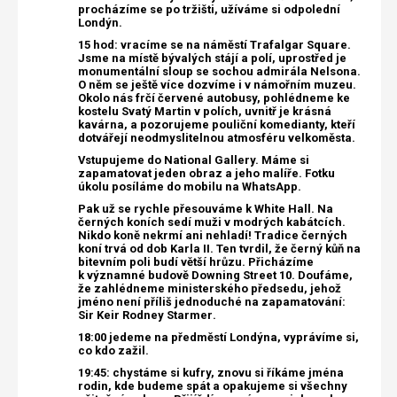
procházíme se po tržišti, užíváme si odpolední
Londýn.
15 hod: vracíme se
na náměstí Trafalgar Square.
Jsme na místě bývalých stájí a polí, uprostřed je
monumentální sloup se sochou admirála Nelsona.
O něm se ještě více dozvíme i v námořním muzeu.
Okolo nás frčí červené autobusy, pohlédneme ke
kostelu Svatý Martin v polích, uvnitř je krásná
kavárna, a pozorujeme pouliční komedianty, kteří
dotvářejí neodmyslitelnou atmosféru velkoměsta.
Vstupujeme do National Gallery. Máme si
zapamatovat jeden obraz a jeho malíře. Fotku
úkolu posíláme do mobilu na WhatsApp.
Pak už se rychle přesouváme k White Hall. Na
černých koních sedí muži v modrých kabátcích.
Nikdo koně nekrmí ani nehladí!
Tradice černých
koní trvá od dob Karla II. Ten tvrdil, že černý kůň na
bitevním poli budí větší hrůzu.
Přicházíme
k významné budově Downing Street 10. Doufáme,
že zahlédneme ministerského předsedu, jehož
jméno není příliš jednoduché na zapamatování:
Sir Keir Rodney Starmer
.
18:00 jedeme na předměstí Londýna, vyprávíme si,
co kdo zažil.
19:45: chystáme si kufry, znovu si říkáme jména
rodin, kde budeme spát a opakujeme si všechny