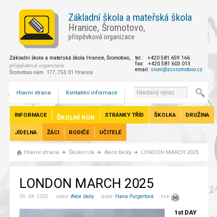
Základní škola a mateřská škola
Hranice, Šromotovo,
příspěvková organizace
Základní škola a mateřská škola Hranice, Šromotovo,
tel.: +420 581 659 166
fax: +420 581 603 013
příspěvková organizace
email:
srom@zssromotovo.cz
Šromotovo nám. 177, 753 01 Hranice
Hlavní strana
Kontaktní informace
INFORMACE
STRÁNKY TŘÍD
ŠKOLKA
DRUŽINA
ŠKOLNÍ ROK
JÍDELNA
ŽÁCI
RODIČE
UČITELÉ
Hlavní strana
Školní rok
Akce školy
LONDON MARCH 2025
LONDON MARCH 2025
03. 04. 2025 sekce:
Akce školy
autor:
Hana Purgertová
tisk:
1st DAY