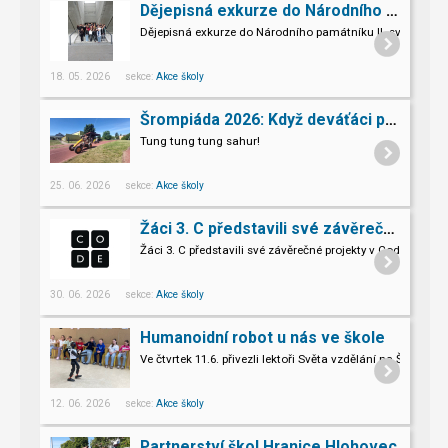
Dějepisná exkurze do Národního památníku II. sv. války v Hrabyni
Dějepisná exkurze do Národního památníku II. světové vál
18. 05. 2026 sekce:
Akce školy
Šrompiáda 2026: Když deváťáci převzali velení
Tung tung tung sahur!
25. 06. 2026 sekce:
Akce školy
Žáci 3. C představili své závěrečné projekty v Code.org
Žáci 3. C představili své závěrečné projekty v Code.org
30. 06. 2026 sekce:
Akce školy
Humanoidní robot u nás ve škole
Ve čtvrtek 11.6. přivezli lektoři Světa vzdělání na Šromo
Pro naše třeťáky a páťáky to byl opravdu nevšední zážitek.
12. 06. 2026 sekce:
Akce školy
Partnerství škol Hranice Hlohovec