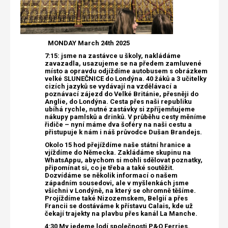
MONDAY March 24th 2025
7:15: jsme na zastávce u školy, nakládáme
zavazadla, usazujeme se na předem zamluvené
místo a opravdu odjíždíme autobusem s obrázkem
velké SLUNEČNICE do Londýna. 40 žáků a 3 učitelky
cizích jazyků se vydávají na vzdělávací a
poznávací zájezd do Velké Británie, přesněji do
Anglie, do Londýna. Cesta přes naši republiku
ubíhá rychle, nutné zastávky si zpříjemňujeme
nákupy pamlsků a drinků. V průběhu cesty měníme
řidiče – nyní máme dva šoféry na naši cestu a
přistupuje k nám i náš průvodce Dušan Brandejs.
Okolo 15 hod přejíždíme naše státní hranice a
vjíždíme do Německa. Zakládáme skupinu na
WhatsAppu, abychom si mohli sdělovat poznatky,
připomínat si, co je třeba a také soutěžit.
Dozvídáme se několik informací o našem
západním sousedovi, ale v myšlenkách jsme
všichni v Londýně, na který se ohromně těšíme.
Projíždíme také Nizozemskem, Belgií a přes
Francii se dostáváme k přístavu Calais, kde už
čekají trajekty na plavbu přes kanál La Manche.
4:30 My jedeme lodí společnosti P&O Ferries.