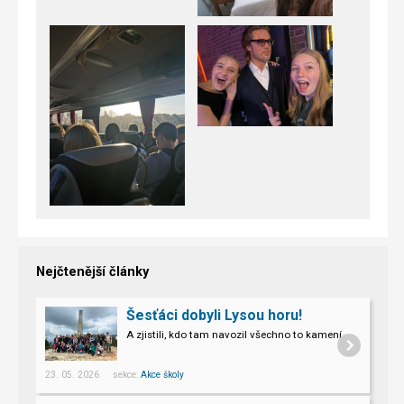
Nejčtenější články
Šesťáci dobyli Lysou horu!
A zjistili, kdo tam navozil všechno to kamení.
23. 05. 2026 sekce:
Akce školy