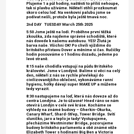
Plujeme 1 a půl hodiny, naštěstí to příliš nehoupe,
tak si plavbu užíváme. Někteří stihli prozkoumat
skoro celou loď. Na venkovní palubu jsme se
podívat nešli, protože byla ještě tmavá noc.
2nd DAY TUESDAY
March 25th 2025
5:50 Jsme ještě na lodi. Proběhne první těžká
zkouška, zda najdeme správné schodiště, které
nás dovede k našemu autobusu. YES! Žlutá je
barva naše. Všichni OK! Po chvíli vjíždíme do
britského přístavu Dover a měníme si čas. Ručičky
hodin posouváme o 1 hodinu dozadu, jedeme po
levé straně.
8:15 naše chodidla vstupují na půdu Britského
království. Jsme v Londýně. Balíme si věci na celý
den, někteří z nás se rychle převlékají do
civilizovanějšího oblečení, vykonáváme ranní
hygienu, holky dávají super MAKE UP a můžeme
tedy vyrazit.
8:30 nastupujeme na loď, která nás doveze až do
centra Londýna. Je to úžasné! Hned ráno se nám
otevírá Londýn v celé své kráse.
Kocháme se
výhledy na známé budovy – Gherkin-Okurka,
Canary Wharf, Shard-Střep, Tower Bridge.
Svítí
sluníčko, jaro a teplo je tady! Vystupujeme,
přecházíme Westminster Bridge, pozorujeme
budovy britského parlamentu a obě známé věže
Elizabeth Tower s hodinami Big Ben a Victoria