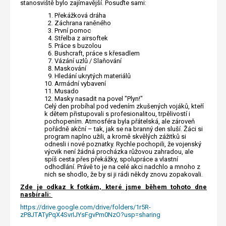
stanosviště bylo zajímavější. Posuďte sami:
Překážková dráha
Záchrana raněného
První pomoc
Střelba z airsoftek
Práce s buzolou
Bushcraft, práce s křesadlem
Vázání uzlů / Slaňování
Maskování
Hledání ukrytých materiálů
Armádní vybavení
Musado
Masky nasadit na povel "Plyn!"
Celý den probíhal pod vedením zkušených vojáků, kteří
k dětem přistupovali s profesionalitou, trpělivostí i
pochopením. Atmosféra byla přátelská, ale zároveň
pořádně akční – tak, jak se na branný den sluší. Žáci si
program naplno užili, a kromě skvělých zážitků si
odnesli i nové poznatky. Rychle pochopili, že vojenský
výcvik není žádná procházka růžovou zahradou, ale
spíš cesta přes překážky, spolupráce a vlastní
odhodlání. Právě to je na celé akci nadchlo a mnoho z
nich se shodlo, že by si ji rádi někdy znovu zopakovali.​
Zde je odkaz k fotkám, které jsme během tohoto dne
nasbírali:
https://drive.google.com/drive/folders/1r5R-
zP8JTATyPqX4SvrIJYsFgvPm0NzO?usp=sharing