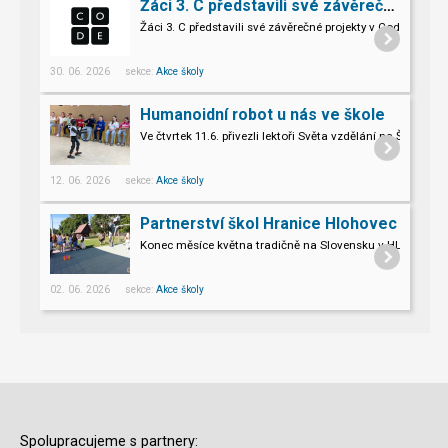
Žáci 3. C představili své závěrečné projekty v Code.org
Žáci 3. C představili své závěrečné projekty v Code.org
30. 06. 2026 sekce:
Akce školy
Humanoidní robot u nás ve škole
Ve čtvrtek 11.6. přivezli lektoři Světa vzdělání na Šromo
Pro naše třeťáky a páťáky to byl opravdu nevšední zážitek.
12. 06. 2026 sekce:
Akce školy
Partnerství škol Hranice Hlohovec
Konec měsíce května tradičně na Slovensku v HLOHOVCI!
02. 06. 2026 sekce:
Akce školy
Spolupracujeme s partnery: