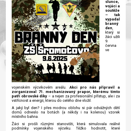
slunce,
vojáci a
soutěže
– tak
vypadal
branný
den
,
který si
žáci užili
9.
června
ve
vojenském výcvikovém areálu.
Akci pro nás připravil a
zorganizoval 71. mechanizovaný prapor, kterému tímto
patří obrovské díky
– a nejen za profesionální přístup, ale i za
vstřícnost a energii, kterou do celého dne vložil.
A jaký byl den? I přes modrou oblohu si pár odvážných dětí
domů odneslo na botách (a někdy i na kolenou) vzorek
místního bahna.
Žáci si prošli různými stanovišti, která simulovala reálné
podmínky vojenského výcviku. Těžko hodnotit, které