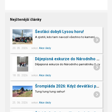
Nejčtenější články
Šesťáci dobyli Lysou horu!
A zjistili, kdo tam navozil všechno to kamení.
23. 05. 2026 sekce:
Akce školy
Dějepisná exkurze do Národního památníku II. sv. války v Hrabyni
Dějepisná exkurze do Národního památníku II. světové vál
18. 05. 2026 sekce:
Akce školy
Šrompiáda 2026: Když deváťáci převzali velení
Tung tung tung sahur!
25. 06. 2026 sekce:
Akce školy