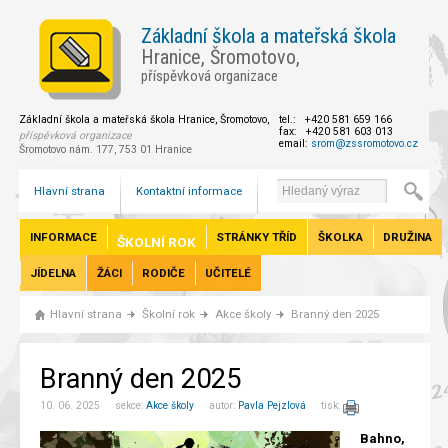
Základní škola a mateřská škola
Hranice, Šromotovo,
příspěvková organizace
Základní škola a mateřská škola Hranice, Šromotovo,
tel.: +420 581 659 166
fax: +420 581 603 013
příspěvková organizace
email:
srom@zssromotovo.cz
Šromotovo nám. 177, 753 01 Hranice
Hlavní strana
Kontaktní informace
INFORMACE
STRÁNKY TŘÍD
ŠKOLKA
DRUŽINA
ŠKOLNÍ ROK
JÍDELNA
ŽÁCI
RODIČE
UČITELÉ
Hlavní strana
Školní rok
Akce školy
Branný den 2025
Branný den 2025
10. 06. 2025 sekce:
Akce školy
autor:
Pavla Pejzlová
tisk:
Bahno,