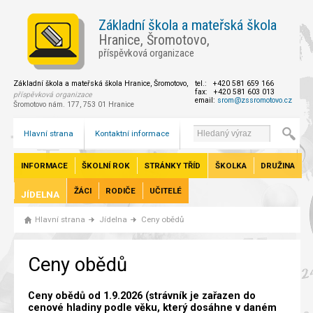
Základní škola a mateřská škola
Hranice, Šromotovo,
příspěvková organizace
Základní škola a mateřská škola Hranice, Šromotovo,
tel.: +420 581 659 166
fax: +420 581 603 013
příspěvková organizace
email:
srom@zssromotovo.cz
Šromotovo nám. 177, 753 01 Hranice
Hlavní strana
Kontaktní informace
INFORMACE
ŠKOLNÍ ROK
STRÁNKY TŘÍD
ŠKOLKA
DRUŽINA
ŽÁCI
RODIČE
UČITELÉ
JÍDELNA
Hlavní strana
Jídelna
Ceny obědů
Ceny obědů
Ceny obědů od 1.9.2026 (strávník je zařazen do
cenové hladiny podle věku, který dosáhne v daném