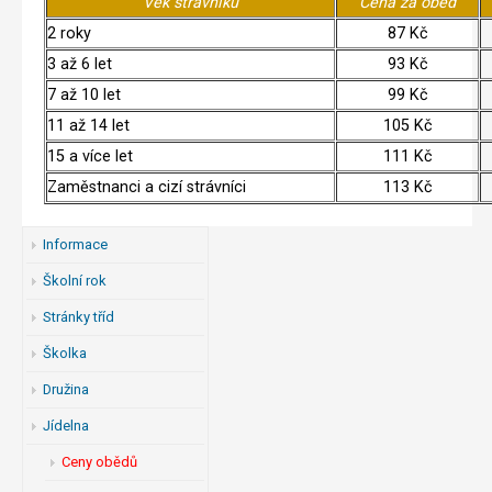
Věk strávníků
Cena za oběd
2 roky
87 Kč
3 až 6 let
93 Kč
7 až 10 let
99 Kč
11 až 14 let
105 Kč
15 a více let
111 Kč
Zaměstnanci a cizí strávníci
113 Kč
Informace
Školní rok
Stránky tříd
Školka
Družina
Jídelna
Ceny obědů