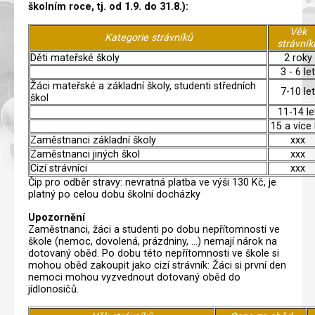
školním roce, tj. od 1.9. do 31.8.):
Věk
Kategorie strávníků
strávník
Děti mateřské školy
2 roky
3 - 6 let
Žáci mateřské a základní školy, studenti středních
7-10 let
škol
11-14 le
15 a více 
Zaměstnanci základní školy
xxx
Zaměstnanci jiných škol
xxx
Cizí strávníci
xxx
Čip pro odběr stravy: nevratná platba ve výši 130 Kč, je
platný po celou dobu školní docházky
Upozornění
Zaměstnanci, žáci a studenti po dobu nepřítomnosti ve
škole (nemoc, dovolená, prázdniny, ...) nemají nárok na
dotovaný oběd. Po dobu této nepřítomnosti ve škole si
mohou oběd zakoupit jako cizí strávník: Žáci si první den
nemoci mohou vyzvednout dotovaný oběd do
jídlonosičů.