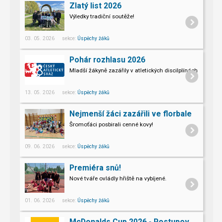
Zlatý list 2026
Výledky tradiční soutěže!
03. 05. 2026 sekce:
Úspěchy žáků
Pohár rozhlasu 2026
Mladší žákyně zazářily v atletických discilplínách.
13. 05. 2026 sekce:
Úspěchy žáků
Nejmenší žáci zazářili ve florbale
Šromoťáci posbirali cenné kovy!
09. 06. 2026 sekce:
Úspěchy žáků
Premiéra snů!
Nové tváře ovládly hřiště na vybíjené.
01. 06. 2026 sekce:
Úspěchy žáků
McDonalds Cup 2026 - Postupové kolo Přerov