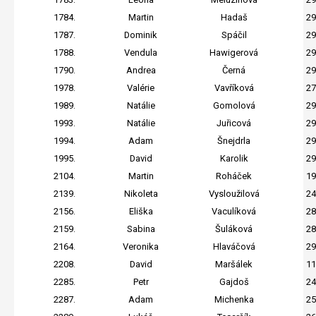
1784.
Martin
Hadaš
29
1787.
Dominik
Spáčil
29
1788.
Vendula
Hawigerová
29
1790.
Andrea
Černá
29
1978.
Valérie
Vavříková
27
1989.
Natálie
Gomolová
29
1993.
Natálie
Juřicová
29
1994.
Adam
Šnejdrla
29
1995.
David
Karolik
29
2104.
Martin
Roháček
19
2139.
Nikoleta
Vysloužilová
24
2156.
Eliška
Vaculíková
28
2159.
Sabina
Šuláková
28
2164.
Veronika
Hlaváčová
29
2208.
David
Maršálek
11
2285.
Petr
Gajdoš
24
2287.
Adam
Michenka
25