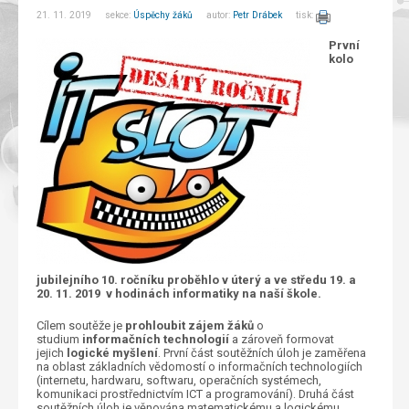
21. 11. 2019 sekce:
Úspěchy žáků
autor:
Petr Drábek
tisk:
První
kolo
jubilejního 10. ročníku proběhlo v úterý a ve středu 19. a
20. 11. 2019 v hodinách informatiky
na naší škole
.
Cílem soutěže je
prohloubit zájem žáků
o
studium
informačních technologií
a zároveň formovat
jejich
logické myšlení
. První část soutěžních úloh je zaměřena
na oblast základních vědomostí o informačních technologiích
(internetu, hardwaru, softwaru, operačních systémech,
komunikaci prostřednictvím ICT a programování). Druhá část
soutěžních úloh je věnována matematickému a logickému