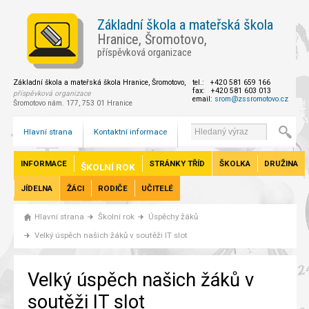
Základní škola a mateřská škola
Hranice, Šromotovo,
příspěvková organizace
Základní škola a mateřská škola Hranice, Šromotovo,
tel.: +420 581 659 166
fax: +420 581 603 013
příspěvková organizace
email:
srom@zssromotovo.cz
Šromotovo nám. 177, 753 01 Hranice
Hlavní strana
Kontaktní informace
INFORMACE
STRÁNKY TŘÍD
ŠKOLKA
DRUŽINA
ŠKOLNÍ ROK
JÍDELNA
ŽÁCI
RODIČE
UČITELÉ
Hlavní strana
Školní rok
Úspěchy žáků
Velký úspěch našich žáků v soutěži IT slot
Velký úspěch našich žáků v
soutěži IT slot