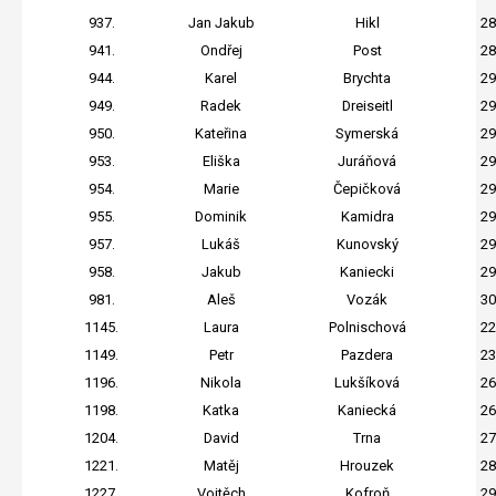
937.
Jan Jakub
Hikl
28
941.
Ondřej
Post
28
944.
Karel
Brychta
29
949.
Radek
Dreiseitl
29
950.
Kateřina
Symerská
29
953.
Eliška
Juráňová
29
954.
Marie
Čepičková
29
955.
Dominik
Kamidra
29
957.
Lukáš
Kunovský
29
958.
Jakub
Kaniecki
29
981.
Aleš
Vozák
30
1145.
Laura
Polnischová
22
1149.
Petr
Pazdera
23
1196.
Nikola
Lukšíková
26
1198.
Katka
Kaniecká
26
1204.
David
Trna
27
1221.
Matěj
Hrouzek
28
1227.
Vojtěch
Kofroň
29