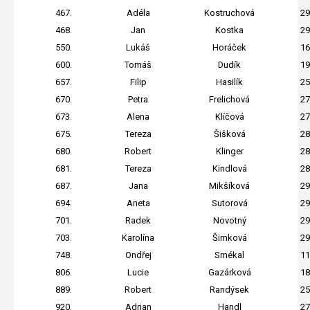
467.
Adéla
Kostruchová
29
468.
Jan
Kostka
29
550.
Lukáš
Horáček
16
600.
Tomáš
Dudík
19
657.
Filip
Hasilík
25
670.
Petra
Frelichová
27
673.
Alena
Klíčová
27
675.
Tereza
Šišková
28
680.
Robert
Klinger
28
681.
Tereza
Kindlová
28
687.
Jana
Mikšíková
29
694.
Aneta
Sutorová
29
701.
Radek
Novotný
29
703.
Karolína
Šimková
29
748.
Ondřej
Smékal
11
806.
Lucie
Gazárková
18
889.
Robert
Randýsek
25
920.
Adrian
Handl
27