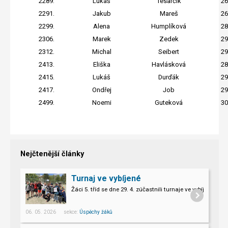
2289.
Lukáš
Tesarčík
26
2291.
Jakub
Mareš
26
2299.
Alena
Humplíková
28
2306.
Marek
Zedek
29
2312.
Michal
Seibert
29
2413.
Eliška
Havlásková
28
2415.
Lukáš
Durďák
29
2417.
Ondřej
Job
29
2499.
Noemi
Guteková
30
Nejčtenější články
Turnaj ve vybíjené
Žáci 5. tříd se dne 29. 4. zúčastnili turnaje ve vybíjené.
06. 05. 2026 sekce:
Úspěchy žáků