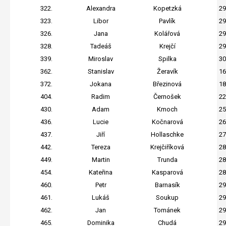
322.
Alexandra
Kopetzká
29
323.
Libor
Pavlík
29
326.
Jana
Kolářová
29
328.
Tadeáš
Krejčí
29
339.
Miroslav
Spilka
30
362.
Stanislav
Žeravík
16
372.
Jokana
Březinová
18
404.
Radim
Černošek
22
430.
Adam
Kmoch
25
436.
Lucie
Kočnarová
26
437.
Jiří
Hollaschke
27
442.
Tereza
Krejčiříková
28
449.
Martin
Trunda
28
454.
Kateřina
Kasparová
28
460.
Petr
Barnasík
29
461.
Lukáš
Soukup
29
462.
Jan
Tománek
29
465.
Dominika
Chudá
29