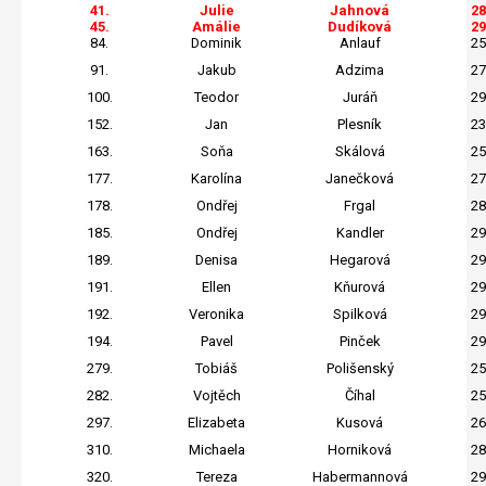
41.
Julie
Jahnová
28
45.
Amálie
Dudíková
29
84.
Dominik
Anlauf
25
91.
Jakub
Adzima
27
100.
Teodor
Juráň
29
152.
Jan
Plesník
23
163.
Soňa
Skálová
25
177.
Karolína
Janečková
27
178.
Ondřej
Frgal
28
185.
Ondřej
Kandler
29
189.
Denisa
Hegarová
29
191.
Ellen
Kňurová
29
192.
Veronika
Spilková
29
194.
Pavel
Pinček
29
279.
Tobiáš
Polišenský
25
282.
Vojtěch
Číhal
25
297.
Elizabeta
Kusová
26
310.
Michaela
Horniková
28
320.
Tereza
Habermannová
29