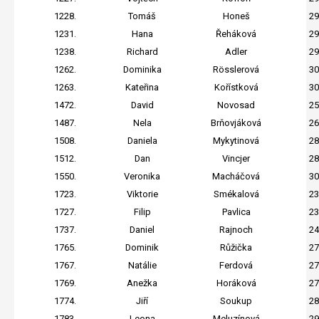
1228.
Tomáš
Honeš
29
1231.
Hana
Řeháková
29
1238.
Richard
Adler
29
1262.
Dominika
Rösslerová
30
1263.
Kateřina
Kořístková
30
1472.
David
Novosad
25
1487.
Nela
Brňovjáková
26
1508.
Daniela
Mykytinová
28
1512.
Dan
Vincjer
28
1550.
Veronika
Macháčová
30
1723.
Viktorie
Smékalová
23
1727.
Filip
Pavlica
23
1737.
Daniel
Rajnoch
24
1765.
Dominik
Růžička
27
1767.
Natálie
Ferdová
27
1769.
Anežka
Horáková
27
1774.
Jiří
Soukup
28
1783.
Leona
Meluzínová
29