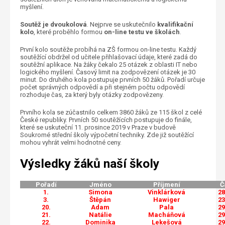
myšlení.
Soutěž je dvoukolová
. Nejprve se uskutečnilo
kvalifikační
kolo
, které proběhlo formou
on-line testu ve školách
.
První kolo soutěže probíhá na ZŠ formou on-line testu. Každý
soutěžící obdržel od učitele přihlašovací údaje, které zadá do
soutěžní aplikace. Na žáky čekalo 25 otázek z oblasti IT nebo
logického myšlení. Časový limit na zodpovězení otázek je 30
minut. Do druhého kola postupuje prvních 50 žáků. Pořadí určuje
počet správných odpovědí a při stejném počtu odpovědí
rozhoduje čas, za který byly otázky zodpovězeny.
Prvního kola se zúčastnilo celkem 3860 žáků ze 115 škol z celé
České republiky. Prvních 50 soutěžících postupuje do finále,
které se uskuteční 11. prosince 2019 v Praze v budově
Soukromé střední školy výpočetní techniky. Zde již soutěžící
mohou vyhrát velmi hodnotné ceny.
Výsledky žáků naší školy
Pořadí
Jméno
Příjmení
Č
1.
Simona
Vinklárková
28
3.
Štěpán
Hawiger
23
20.
Adam
Pala
29
21.
Natálie
Macháňová
29
22.
Dominika
Lekešová
29