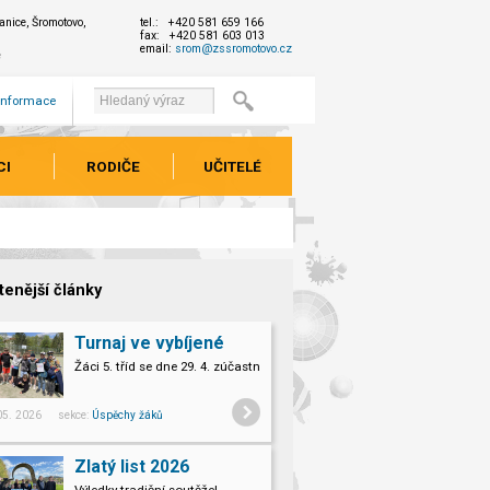
nice, Šromotovo,
tel.: +420 581 659 166
fax: +420 581 603 013
email:
srom@zssromotovo.cz
e
 informace
CI
RODIČE
UČITELÉ
tenější články
Turnaj ve vybíjené
Žáci 5. tříd se dne 29. 4. zúčastnili turnaje ve vybíjené.
 05. 2026 sekce:
Úspěchy žáků
Zlatý list 2026