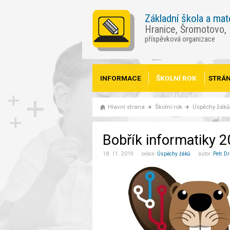
Základní škola a mat
Hranice, Šromotovo,
příspěvková organizace
INFORMACE
ŠKOLNÍ ROK
STRÁN
Hlavní strana
Školní rok
Úspěchy žáků
Bobřík informatiky 20
18. 11. 2019 sekce:
Úspěchy žáků
autor:
Petr D