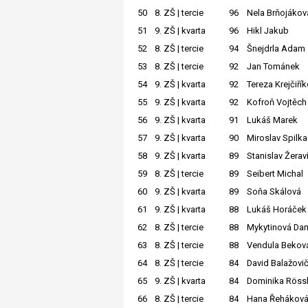
50
8. ZŠ | tercie
96
Nela Brňojákov
51
9. ZŠ | kvarta
96
Hikl Jakub
52
8. ZŠ | tercie
94
Šnejdrla Adam
53
8. ZŠ | tercie
92
Jan Tománek
54
9. ZŠ | kvarta
92
Tereza Krejčiří
55
9. ZŠ | kvarta
92
Kofroň Vojtěch
56
9. ZŠ | kvarta
91
Lukáš Marek
57
9. ZŠ | kvarta
90
Miroslav Spilka
58
9. ZŠ | kvarta
89
Stanislav Žerav
59
8. ZŠ | tercie
89
Seibert Michal
60
9. ZŠ | kvarta
89
Soňa Skálová
61
9. ZŠ | kvarta
88
Lukáš Horáček
62
8. ZŠ | tercie
88
Mykytinová Dan
63
8. ZŠ | tercie
88
Vendula Bekov
64
8. ZŠ | tercie
84
David Balažovi
65
9. ZŠ | kvarta
84
Dominika Röss
66
8. ZŠ | tercie
84
Hana Řehákov