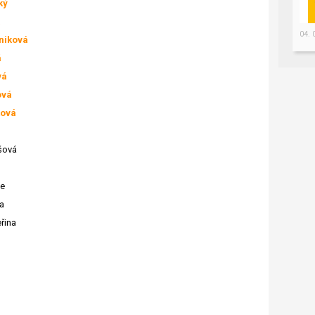
ký
á
04.
niková
á
vá
ová
ková
šová
ie
a
řina