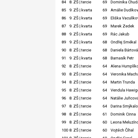
84
8. ZŠ | tercie
69
Dominika Chud
85
9. ZŠ | kvarta
69
Amálie Dudíko
86
9. ZŠ | kvarta
69
Eliška Vaculíko
87
9. ZŠ | kvarta
69
Marek Zedek
88
9. ZŠ | kvarta
69
Rác Jakub
89
9. ZŠ | kvarta
68
Ondřej Smékal
90
8. ZŠ | tercie
68
Daniela Bártová
91
9. ZŠ | kvarta
68
Barnasík Petr
92
8. ZŠ | tercie
64
Alena Humplík
93
8. ZŠ | tercie
64
Veronika Mach
94
8. ZŠ | tercie
64
Martin Trunda
95
8. ZŠ | tercie
64
Vendula Hawig
96
8. ZŠ | tercie
64
Natálie Juřicov
97
8. ZŠ | tercie
64
Darina Smýkal
98
8. ZŠ | tercie
61
Dominik Cinna
99
8. ZŠ | tercie
60
Leona Meluzín
100
8. ZŠ | tercie
60
Vojtěch Číhal