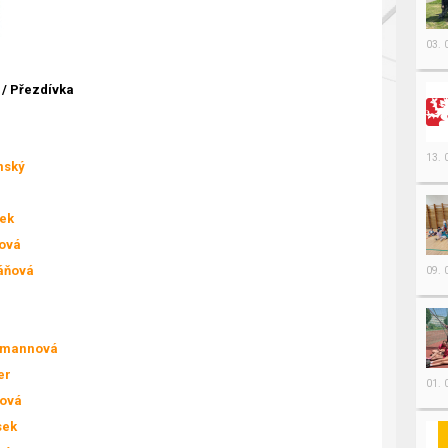
03.
/ Přezdívka
13.
nský
ek
ová
áňová
09.
rmannová
er
01.
ková
sek