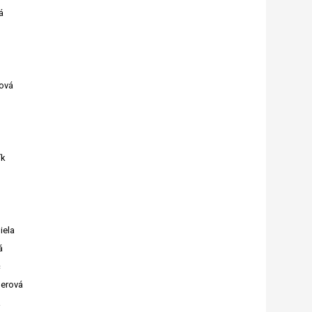
á
ková
ík
iela
á
č
lerová
á