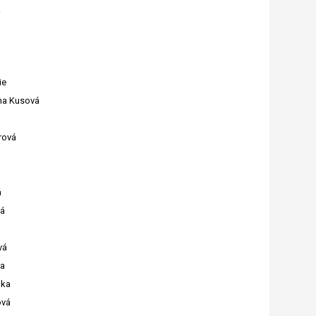
k
ie
na Kusová
rová
á
vá
vá
na
ška
ová