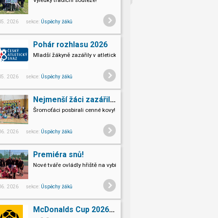
Výledky tradiční soutěže!
 05. 2026 sekce:
Úspěchy žáků
Pohár rozhlasu 2026
Mladší žákyně zazářily v atletických discilplínách.
 05. 2026 sekce:
Úspěchy žáků
Nejmenší žáci zazářili ve florbale
Šromoťáci posbirali cenné kovy!
 06. 2026 sekce:
Úspěchy žáků
Premiéra snů!
Nové tváře ovládly hřiště na vybíjené.
 06. 2026 sekce:
Úspěchy žáků
McDonalds Cup 2026 - Postupové kolo Přerov