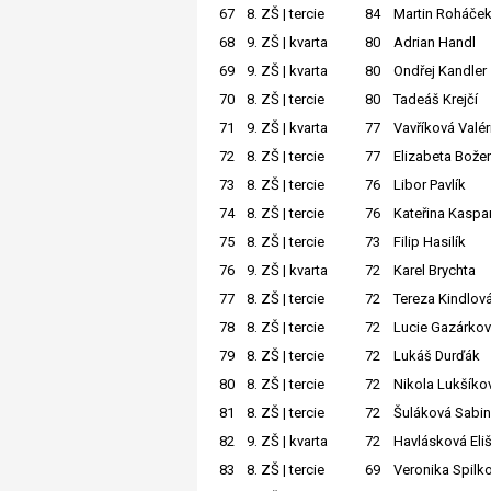
67
8. ZŠ | tercie
84
Martin Roháče
68
9. ZŠ | kvarta
80
Adrian Handl
69
9. ZŠ | kvarta
80
Ondřej Kandler
70
8. ZŠ | tercie
80
Tadeáš Krejčí
71
9. ZŠ | kvarta
77
Vavříková Valér
72
8. ZŠ | tercie
77
Elizabeta Bože
73
8. ZŠ | tercie
76
Libor Pavlík
74
8. ZŠ | tercie
76
Kateřina Kaspa
75
8. ZŠ | tercie
73
Filip Hasilík
76
9. ZŠ | kvarta
72
Karel Brychta
77
8. ZŠ | tercie
72
Tereza Kindlov
78
8. ZŠ | tercie
72
Lucie Gazárko
79
8. ZŠ | tercie
72
Lukáš Durďák
80
8. ZŠ | tercie
72
Nikola Lukšíko
81
8. ZŠ | tercie
72
Šuláková Sabi
82
9. ZŠ | kvarta
72
Havlásková Eli
83
8. ZŠ | tercie
69
Veronika Spilk