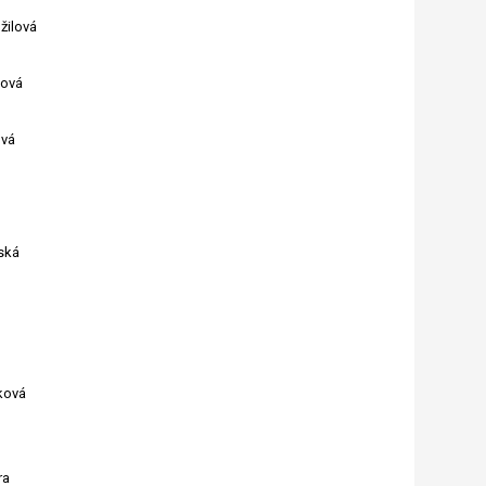
žilová
hová
ová
ská
ková
ra