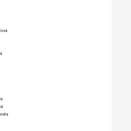
čová
vá
á
vá
vá
andra
a