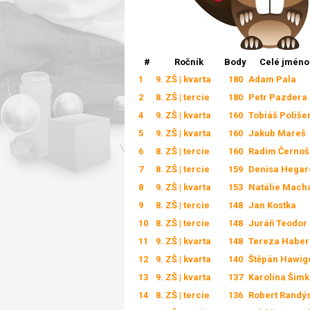
#
Ročník
Body
Celé jméno 
1
9. ZŠ | kvarta
180
Adam Pala
2
8. ZŠ | tercie
180
Petr Pazdera
4
9. ZŠ | kvarta
160
Tobiáš Poliše
5
9. ZŠ | kvarta
160
Jakub Mareš
6
8. ZŠ | tercie
160
Radim Černoš
7
8. ZŠ | tercie
159
Denisa Hegar
8
9. ZŠ | kvarta
153
Natálie Mach
9
8. ZŠ | tercie
148
Jan Kostka
10
8. ZŠ | tercie
148
Juráň Teodor
11
9. ZŠ | kvarta
148
Tereza Habe
12
9. ZŠ | kvarta
140
Štěpán Hawig
13
9. ZŠ | kvarta
137
Karolína Šim
14
8. ZŠ | tercie
136
Robert Randý