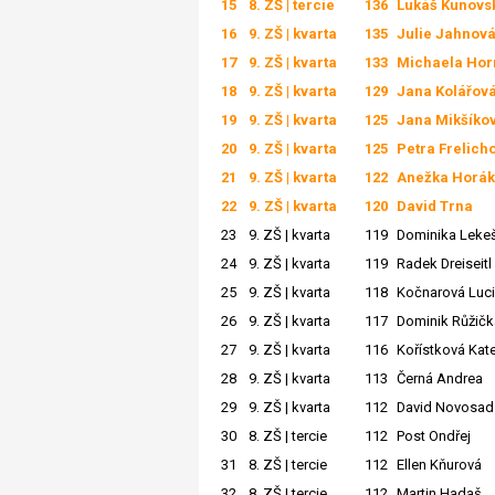
15
8. ZŠ | tercie
136
Lukáš Kunovs
16
9. ZŠ | kvarta
135
Julie Jahnov
17
9. ZŠ | kvarta
133
Michaela Hor
18
9. ZŠ | kvarta
129
Jana Kolářov
19
9. ZŠ | kvarta
125
Jana Mikšíko
20
9. ZŠ | kvarta
125
Petra Frelich
21
9. ZŠ | kvarta
122
Anežka Horá
22
9. ZŠ | kvarta
120
David Trna
23
9. ZŠ | kvarta
119
Dominika Leke
24
9. ZŠ | kvarta
119
Radek Dreiseitl
25
9. ZŠ | kvarta
118
Kočnarová Luc
26
9. ZŠ | kvarta
117
Dominik Růžičk
27
9. ZŠ | kvarta
116
Kořístková Kate
28
9. ZŠ | kvarta
113
Černá Andrea
29
9. ZŠ | kvarta
112
David Novosad
30
8. ZŠ | tercie
112
Post Ondřej
31
8. ZŠ | tercie
112
Ellen Kňurová
32
8. ZŠ | tercie
112
Martin Hadaš