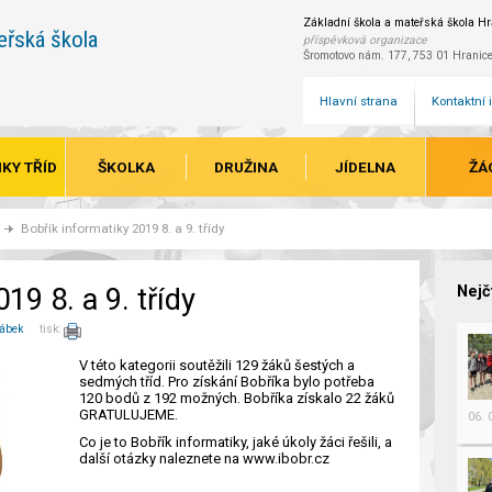
Základní škola a mateřská škola Hra
eřská škola
příspěvková organizace
Šromotovo nám. 177, 753 01 Hranic
Hlavní strana
Kontaktní
KY TŘÍD
ŠKOLKA
DRUŽINA
JÍDELNA
ŽÁ
Bobřík informatiky 2019 8. a 9. třídy
19 8. a 9. třídy
Nejč
rábek
tisk:
V této kategorii soutěžili 129 žáků šestých a
sedmých tříd. Pro získání Bobříka bylo potřeba
120 bodů z 192 možných. Bobříka získalo 22 žáků
GRATULUJEME.
06.
Co je to Bobřík informatiky, jaké úkoly žáci řešili, a
další otázky naleznete na www.ibobr.cz