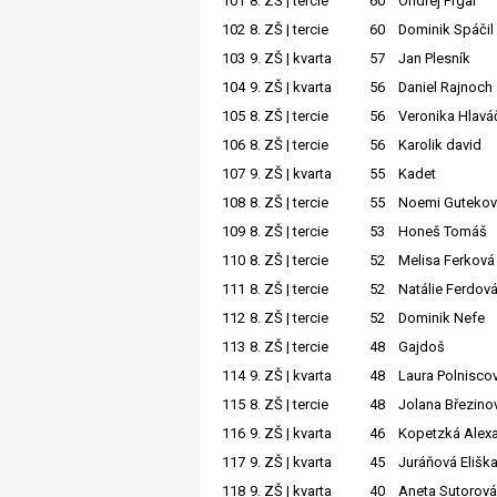
101
8. ZŠ | tercie
60
Ondřej Frgal
102
8. ZŠ | tercie
60
Dominik Spáčil
103
9. ZŠ | kvarta
57
Jan Plesník
104
9. ZŠ | kvarta
56
Daniel Rajnoch
105
8. ZŠ | tercie
56
Veronika Hlavá
106
8. ZŠ | tercie
56
Karolik david
107
9. ZŠ | kvarta
55
Kadet
108
8. ZŠ | tercie
55
Noemi Guteko
109
8. ZŠ | tercie
53
Honeš Tomáš
110
8. ZŠ | tercie
52
Melisa Ferková
111
8. ZŠ | tercie
52
Natálie Ferdov
112
8. ZŠ | tercie
52
Dominik Nefe
113
8. ZŠ | tercie
48
Gajdoš
114
9. ZŠ | kvarta
48
Laura Polnisco
115
8. ZŠ | tercie
48
Jolana Březino
116
9. ZŠ | kvarta
46
Kopetzká Alex
117
9. ZŠ | kvarta
45
Juráňová Elišk
118
9. ZŠ | kvarta
40
Aneta Sutorová