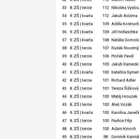
33
8. ZŠ | tercie
112
Nikoleta Vyslou
34
9. ZŠ | kvarta
112
Jakub Adzima
35
9. ZŠ | kvarta
109
Adéla Kostruc
36
9. ZŠ | kvarta
109
Jiří Hollaschke
37
9. ZŠ | kvarta
108
Natálie Gomol
38
8. ZŠ | tercie
107
Radek Novotný
39
8. ZŠ | tercie
106
Pinček Pavel
40
8. ZŠ | tercie
105
Jakub Kaniecki
41
9. ZŠ | kvarta
103
Kateřina Symer
42
8. ZŠ | tercie
101
Richard Adler
43
8. ZŠ | tercie
101
Tereza Šišková
44
8. ZŠ | tercie
100
Matěj Hrouzek
45
8. ZŠ | tercie
100
Aleš Vozák
46
9. ZŠ | kvarta
100
Karolína Janeč
47
8. ZŠ | tercie
100
Pavlica Filip
48
8. ZŠ | tercie
100
Adam Kmoch
49
8. ZŠ | tercie
98
Dominik Kamid