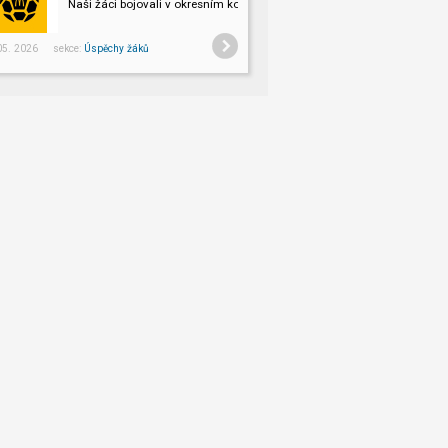
Naši žáci bojovali v okresním kole!
 05. 2026 sekce:
Úspěchy žáků