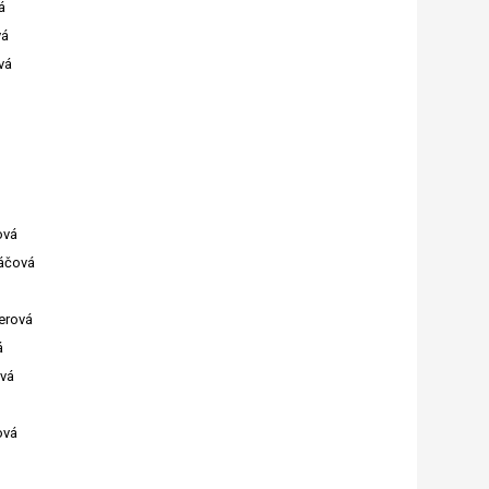
á
vá
vá
ová
áčová
erová
á
ová
ová