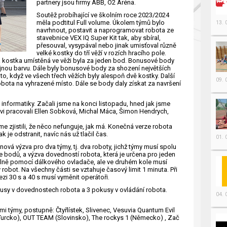
partnery jsou firmy ABB, O2 Aréna.
Soutěž probíhající ve školním roce 2023/2024
měla podtitul Full volume. Úkolem týmů bylo
13.
navrhnout, postavit a naprogramovat robota ze
stavebnice VEX IQ Super Kit tak, aby sbíral,
přesouval, vysypával nebo jinak umisťoval různě
velké kostky do tří věží v rozích hracího pole.
dá kostka umístěná ve věži byla za jeden bod. Bonusové body
tejnou barvu. Dále byly bonusové body za shození největších
 to, když ve všech třech věžích byly alespoň dvě kostky. Další
09.
bota na vyhrazené místo. Dále se body daly získat za navršení
 informatiky. Začali jsme na konci listopadu, hned jak jsme
tovi pracovali Ellen Sobková, Michal Máca, Šimon Hendrych,
me zjistili, že něco nefunguje, jak má. Konečná verze robota
k je odstranit, navíc nás už tlačil čas.
01.
ová výzva pro dva týmy, tj. dva roboty, jichž týmy musí spolu
e bodů, a výzva dovedností robota, která je určena pro jeden
álně pomocí dálkového ovladače, ale ve druhém kole musí
bot. Na všechny části se vztahuje časový limit 1 minuta. Při
zi 30 s a 40 s musí vyměnit operátoři.
usy v dovednostech robota a 3 pokusy v ovládání robota.
04.
i týmy, postupně: Čtyřlístek, Slivenec, Vesuvia Quantum Evil
(Turcko), OUT TEAM (Slovinsko), The rockys 1 (Německo) , Zač