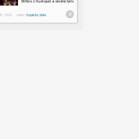
Stříbro z Hustopeč a skvělá týmová atmosféra!
 05. 2026 sekce:
Úspěchy žáků