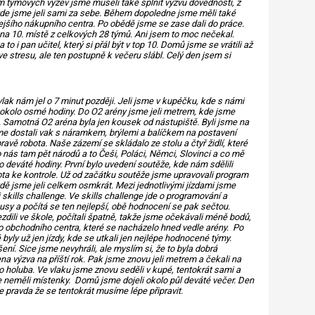
 týmových výzev jsme museli také splnit výzvu dovedností, z
 zde jsme jeli sami za sebe. Během dopoledne jsme měli také
lejšího nákupního centra. Po obědě jsme se zase dali do práce.
na 10. místě z celkových 28 týmů. Ani jsem to moc nečekal.
 i pan učitel, který si přál být v top 10. Domů jsme se vrátili až
e stresu, ale ten postupně k večeru slábl. Celý den jsem si
vlak nám jel o 7 minut později. Jeli jsme v kupéčku, kde s námi
 okolo osmé hodiny. Do O2 arény jsme jeli metrem, kde jsme
B. Samotná O2 aréna byla jen kousek od nástupiště. Byli jsme na
sme dostali vak s náramkem, brýlemi a balíčkem na postavení
ravě robota. Naše zázemí se skládalo ze stolu a čtyř židlí, které
o nás tam pět národů a to Češi, Poláci, Němci, Slovinci a co mě
 deváté hodiny. První bylo uvedení soutěže, kde nám sdělili
ota ke kontrole. Už od začátku soutěže jsme upravovali program
jízdě jsme jeli celkem osmkrát. Mezi jednotlivými jízdami jsme
i skills challenge. Ve skills challenge jde o programování a
sy a počítá se ten nejlepší, obě hodnocení se pak sečtou.
ezdili ve škole, počítali špatně, takže jsme očekávali méně bodů,
o obchodního centra, které se nacházelo hned vedle arény. Po
byly už jen jízdy, kde se utkali jen nejlépe hodnocené týmy.
í. Sice jsme nevyhráli, ale myslím si, že to byla dobrá
a výzva na příští rok. Pak jsme znovu jeli metrem a čekali na
o holuba. Ve vlaku jsme znovu seděli v kupé, tentokrát sami a
sme neměli místenky. Domů jsme dojeli okolo půl deváté večer. Den
 je pravda že se tentokrát musíme lépe připravit.