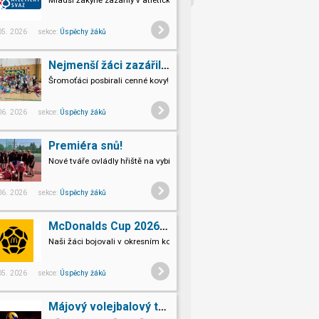
Mladší žákyně zazářily v atletických discilplínách.
 05. 2026 sekce:
Úspěchy žáků
Nejmenší žáci zazářili ve florbale
Šromoťáci posbirali cenné kovy!
 06. 2026 sekce:
Úspěchy žáků
Premiéra snů!
Nové tváře ovládly hřiště na vybíjené.
 06. 2026 sekce:
Úspěchy žáků
McDonalds Cup 2026 - Postupové kolo Přerov
Naši žáci bojovali v okresním kole!
 05. 2026 sekce:
Úspěchy žáků
Májový volejbalový turnaj