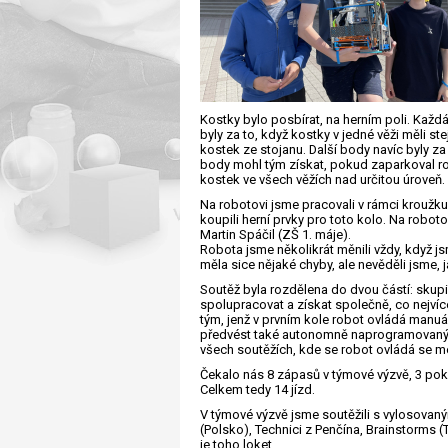
Kostky bylo posbírat, na herním poli. Kaž
byly za to, když kostky v jedné věži měli s
kostek ze stojanu. Další body navíc byly za
body mohl tým získat, pokud zaparkoval ro
kostek ve všech věžích nad určitou úroveň.
Na robotovi jsme pracovali v rámci kroužku
koupili herní prvky pro toto kolo. Na robo
Martin Spáčil (ZŠ 1. máje).
Robota jsme několikrát měnili vždy, když js
měla sice nějaké chyby, ale nevěděli jsme, ja
Soutěž byla rozdělena do dvou částí: skupin
spolupracovat a získat společně, co nejvíc
tým, jenž v prvním kole robot ovládá manu
předvést také autonomně naprogramovaný ro
všech soutěžích, kde se robot ovládá se me
Čekalo nás 8 zápasů v týmové výzvě, 3 pok
Celkem tedy 14 jízd.
V týmové výzvě jsme soutěžili s vylosovaným
(Polsko), Technici z Penčína, Brainstorms 
je toho loket.