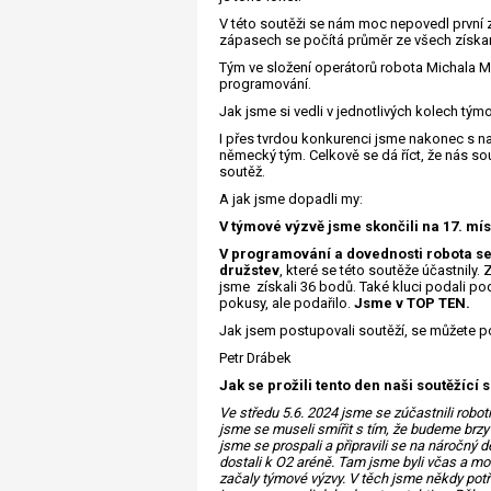
V této soutěži se nám moc nepovedl první 
zápasech se počítá průměr ze všech získa
Tým ve složení operátorů robota Michala M
programování.
Jak jsme si vedli v jednotlivých kolech tým
I přes tvrdou konkurenci jsme nakonec s na
německý tým. Celkově se dá říct, že nás sou
soutěž.
A jak jsme dopadli my:
V týmové výzvě jsme skončili na 17. mís
V programování a dovednosti robota se
družstev
, které se této soutěže účastnil
jsme získali 36 bodů. Také kluci podali pod
pokusy, ale podařilo.
Jsme v TOP TEN.
Jak jsem postupovali soutěží, se můžete po
Petr Drábek
Jak se prožili tento den naši soutěžící 
Ve středu 5.6. 2024 jsme se zúčastnili robo
jsme se museli smířit s tím, že budeme brzy 
jsme se prospali a připravili se na náročný 
dostali k O2 aréně. Tam jsme byli včas a moh
začaly týmové výzvy. V těch jsme někdy potřeb