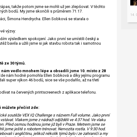
zápas, takže potom jsme se mohli už jen zlepšovat. V těchto
ných bodů. My jsme skončili s průměrem 71.17.
14.
áci, Šimona Hendrycha. Ellen Sobková se starala o
ové výzvy:
ším výsledkem spokojení. Jako první se umístili český a
těž bavila a užili jsme si jak stavbu robota tak i samotnou
tě ze 30 týmů.
 nám vedlo mnohem lépe a obsadili jsme 10. místo z 28
y. Zde nám hodně pomohla Ellen Sobková a díky jejímu programu
ali super výkon 46 bodů, sice se vše podařilo, až na třetí
dívat na červených printscreenech z aplikace telefonu.
si můžete přečíst zde:
tické soutěže VEX IQ Challenge s názvem Full volume. Jako první
vstávat. Vlakem jsme z nádraží odjížděli ve 4:37 hod. Ve vlaku
den. Před osmou hodinou jsme již byli v Praze. Metrem jsme se
li jsme ještě s robotem trénovat. Nervozita rostla. V 9:30 hod.
ovali i angličtinu, jelikož několik týmů bylo i ze zahraničí a my