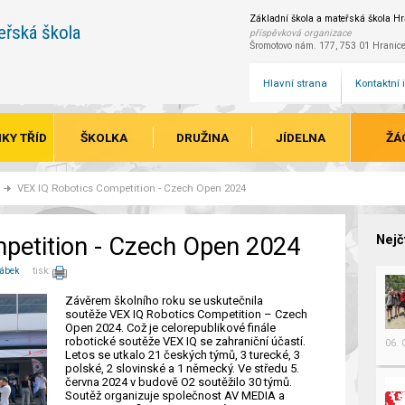
Základní škola a mateřská škola Hra
eřská škola
příspěvková organizace
Šromotovo nám. 177, 753 01 Hranic
Hlavní strana
Kontaktní
KY TŘÍD
ŠKOLKA
DRUŽINA
JÍDELNA
ŽÁ
VEX IQ Robotics Competition - Czech Open 2024
petition - Czech Open 2024
Nejč
rábek
tisk:
Závěrem školního roku se uskutečnila
soutěže VEX IQ Robotics Competition – Czech
Open 2024. Což je celorepublikové finále
robotické soutěže VEX IQ se zahraniční účastí.
06.
Letos se utkalo 21 českých týmů, 3 turecké, 3
polské, 2 slovinské a 1 německý. Ve středu 5.
června 2024 v budově O2 soutěžilo 30 týmů.
Soutěž organizuje společnost AV MEDIA a