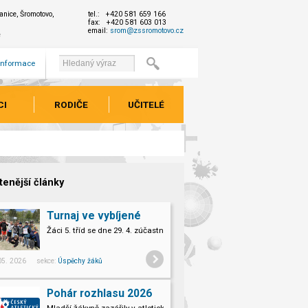
nice, Šromotovo,
tel.: +420 581 659 166
fax: +420 581 603 013
email:
srom@zssromotovo.cz
e
 informace
CI
RODIČE
UČITELÉ
tenější články
Turnaj ve vybíjené
Žáci 5. tříd se dne 29. 4. zúčastnili turnaje ve vybíjené.
 05. 2026 sekce:
Úspěchy žáků
Pohár rozhlasu 2026