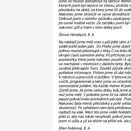
jsme se museli dohodnout na taktice. Během
kterých jsem byl nejvíce ve stresu, protože
přestávku na oběd, na který jsme šli do ved
Nakonec jsme skončili ve výzvě dovedností 
Celkově jsem z našeho výsledku spokojený a to
po osmé hodině večer. Ze začátku jsem byl v
nakonec užil a mám z toho dobrý pocit.
Šimon Hendrych, 8. A
Na nádraží jsme měli sraz o půl páté ráno a 
seděl ještě jeden pán. Do Prahy jsme dojeli
jednou museli přestoupit z linky C na linku 
okrajní časti samotné arény. Po příchodu j
postavičky, který jsme nakonec použili i k úp
se nacházeli v místnosti s dalšími týmy. Byl
osobně překvapilo Turci. Soutěž začala okolo
potřebné informace. Potom jsme šli dát rob
k robotovi a procvičili si ježdění. V týmové 
cvičili, programovali a také jsme se účastnil
samostatné ježdění. Na každé máme tři poku
Zjistili jsme, že jsme celou dobu, kdy jsme j
než jsme měli. V poledne jsme šli na oběd d
pauze pokračovalo posledních pár jízd. Poté 
Nakonec byla menší přestávka a poté vyhlášen
zkušenost. Po vyhlášení nám byla představen
nádraží na vlak. Mezi tím jsme viděli hnědéh
přáli si, aby nás nikdo nevyhodil, jelikož j
jsem si užila a už se těším na příští rok, ale
Ellen Sobková, 8. A