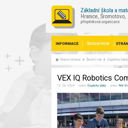
Základní škola a mat
Hranice, Šromotovo,
příspěvková organizace
INFORMACE
ŠKOLNÍ ROK
STRÁN
Hlavní strana
Školní rok
Úspěchy žáků
VEX IQ Robotics Com
12. 06. 2024 sekce:
Úspěchy žáků
autor:
Petr D