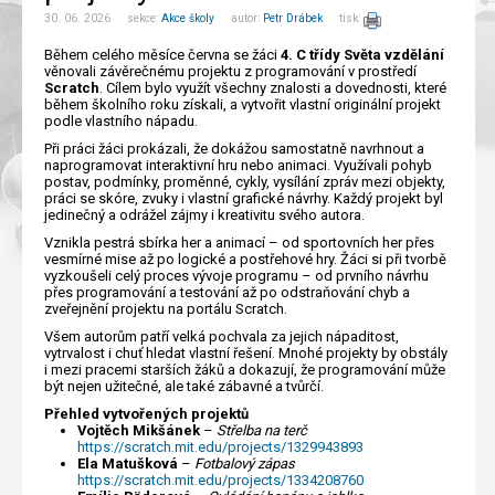
30. 06. 2026 sekce:
Akce školy
autor:
Petr Drábek
tisk:
Během celého měsíce června se žáci
4. C třídy Světa vzdělání
věnovali závěrečnému projektu z programování v prostředí
Scratch
. Cílem bylo využít všechny znalosti a dovednosti, které
během školního roku získali, a vytvořit vlastní originální projekt
podle vlastního nápadu.
Při práci žáci prokázali, že dokážou samostatně navrhnout a
naprogramovat interaktivní hru nebo animaci. Využívali pohyb
postav, podmínky, proměnné, cykly, vysílání zpráv mezi objekty,
práci se skóre, zvuky i vlastní grafické návrhy. Každý projekt byl
jedinečný a odrážel zájmy i kreativitu svého autora.
Vznikla pestrá sbírka her a animací – od sportovních her přes
vesmírné mise až po logické a postřehové hry. Žáci si při tvorbě
vyzkoušeli celý proces vývoje programu – od prvního návrhu
přes programování a testování až po odstraňování chyb a
zveřejnění projektu na portálu Scratch.
Všem autorům patří velká pochvala za jejich nápaditost,
vytrvalost i chuť hledat vlastní řešení. Mnohé projekty by obstály
i mezi pracemi starších žáků a dokazují, že programování může
být nejen užitečné, ale také zábavné a tvůrčí.
Přehled vytvořených projektů
Vojtěch Mikšánek
–
Střelba na terč
https://scratch.mit.edu/projects/1329943893
Ela Matušková
–
Fotbalový zápas
https://scratch.mit.edu/projects/1334208760