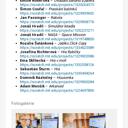
Emílie Röderová
–
Ovládání banánu a jablka
https://scratch.mit.edu/projects/1320264575
Šimon Coufal
–
Praskání balónků
https://scratch.mit.edu/projects/1329939602
Jan Passinger
–
Raketa
https://scratch.mit.edu/projects/1329938776
Jonáš Hradil
–
Simulátor letadla
https://scratch.mit.edu/projects/1332257271
Jonáš Hradil
–
NASA – Space Mission
https://scratch.mit.edu/projects/1319748850
Rozálie Šatánková
–
Jablko Click Copy
https://scratch.mit.edu/projects/1334625589
Josefína Richterová
–
Hra Rybičky
https://scratch.mit.edu/projects/1329920386
Ema Skřítecká
–
Hra v moři
https://scratch.mit.edu/projects/1332058126
Sebastián Šturm
–
Hra
https://scratch.mit.edu/projects/1330494264
Dominik Ráztočný
–
Housenka
https://scratch.mit.edu/projects/1329930284
Adam Menšík
–
Arkanoid
https://scratch.mit.edu/projects/1224697836
Fotogalerie