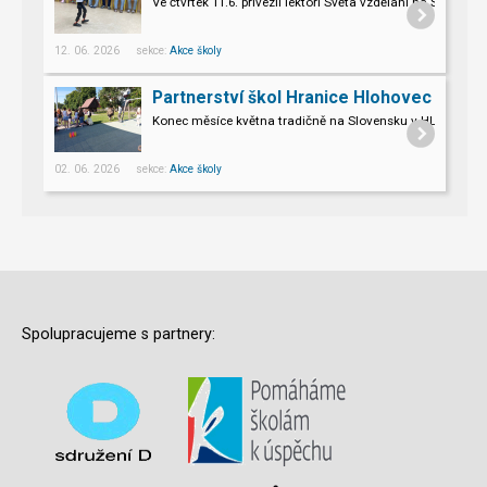
Ve čtvrtek 11.6. přivezli lektoři Světa vzdělání na Šromo
Pro naše třeťáky a páťáky to byl opravdu nevšední zážitek.
12. 06. 2026 sekce:
Akce školy
Partnerství škol Hranice Hlohovec
Konec měsíce května tradičně na Slovensku v HLOHOVCI!
02. 06. 2026 sekce:
Akce školy
Spolupracujeme s partnery: