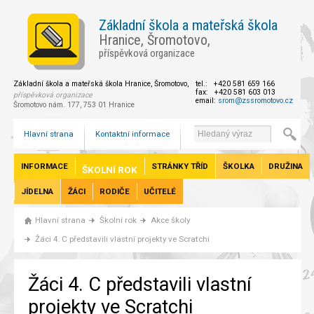
Základní škola a mateřská škola
Hranice, Šromotovo,
příspěvková organizace
Základní škola a mateřská škola Hranice, Šromotovo,
tel.: +420 581 659 166
fax: +420 581 603 013
příspěvková organizace
email:
srom@zssromotovo.cz
Šromotovo nám. 177, 753 01 Hranice
Hlavní strana
Kontaktní informace
INFORMACE
STRÁNKY TŘÍD
ŠKOLKA
DRUŽINA
ŠKOLNÍ ROK
JÍDELNA
ŽÁCI
RODIČE
UČITELÉ
Hlavní strana
Školní rok
Akce školy
Žáci 4. C představili vlastní projekty ve Scratchi
Žáci 4. C představili vlastní
projekty ve Scratchi