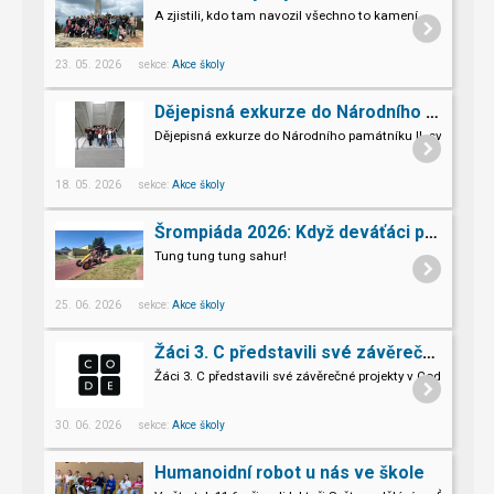
A zjistili, kdo tam navozil všechno to kamení.
23. 05. 2026 sekce:
Akce školy
Dějepisná exkurze do Národního památníku II. sv. války v Hrabyni
Dějepisná exkurze do Národního památníku II. světové vál
18. 05. 2026 sekce:
Akce školy
Šrompiáda 2026: Když deváťáci převzali velení
Tung tung tung sahur!
25. 06. 2026 sekce:
Akce školy
Žáci 3. C představili své závěrečné projekty v Code.org
Žáci 3. C představili své závěrečné projekty v Code.org
30. 06. 2026 sekce:
Akce školy
Humanoidní robot u nás ve škole