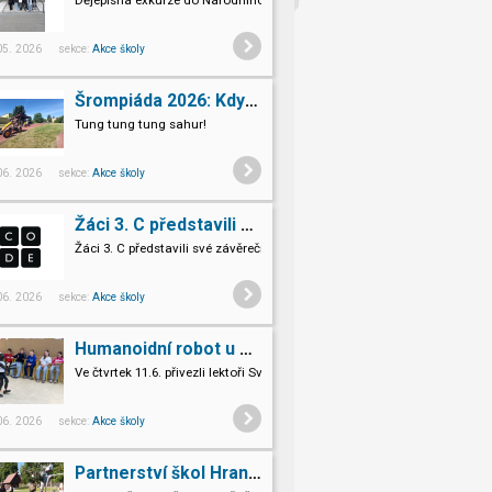
Dějepisná exkurze do Národního památníku II. světové války v Hrabyni
 05. 2026 sekce:
Akce školy
Šrompiáda 2026: Když deváťáci převzali velení
Tung tung tung sahur!
 06. 2026 sekce:
Akce školy
Žáci 3. C představili své závěrečné projekty v Code.org
Žáci 3. C představili své závěrečné projekty v Code.org
 06. 2026 sekce:
Akce školy
Humanoidní robot u nás ve škole
Ve čtvrtek 11.6. přivezli lektoři Světa vzdělání na Šromoťák humanoidn
Pro naše třeťáky a páťáky to byl opravdu nevšední zážitek.
 06. 2026 sekce:
Akce školy
Partnerství škol Hranice Hlohovec