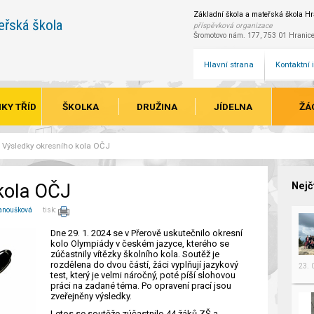
Základní škola a mateřská škola Hra
eřská škola
příspěvková organizace
Šromotovo nám. 177, 753 01 Hranic
Hlavní strana
Kontaktní
KY TŘÍD
ŠKOLKA
DRUŽINA
JÍDELNA
ŽÁ
Výsledky okresního kola OČJ
kola OČJ
Nejč
anoušková
tisk:
Dne 29. 1. 2024 se v Přerově uskutečnilo okresní
kolo Olympiády v českém jazyce, kterého se
zúčastnily vítězky školního kola. Soutěž je
rozdělena do dvou částí, žáci vyplňují jazykový
23.
test, který je velmi náročný, poté píší slohovou
práci na zadané téma. Po opravení prací jsou
zveřejněny výsledky.
Letos se soutěže zúčastnilo 44 žáků ZŠ a