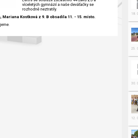
víceletých gymnázií a naše deváťačky se
rozhodně neztratily.
18.
o, Mariana Kostková z 9. B obsadila 11. - 15. místo.
ejeme.
25.
30.
12.