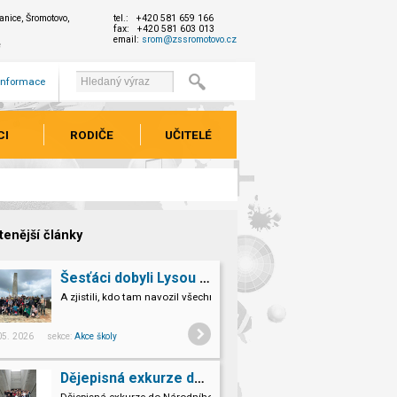
nice, Šromotovo,
tel.: +420 581 659 166
fax: +420 581 603 013
email:
srom@zssromotovo.cz
e
 informace
CI
RODIČE
UČITELÉ
tenější články
Šesťáci dobyli Lysou horu!
A zjistili, kdo tam navozil všechno to kamení.
 05. 2026 sekce:
Akce školy
Dějepisná exkurze do Národního památníku II. sv. války v Hrabyni