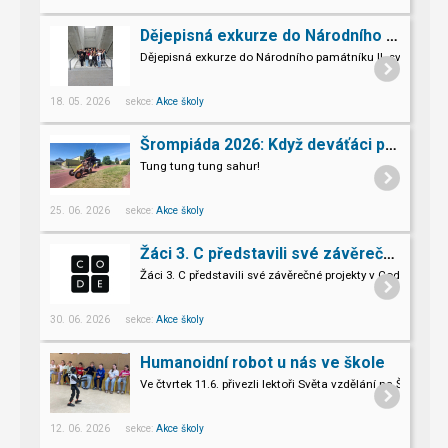
Dějepisná exkurze do Národního památníku II. sv. války v Hrabyni
Dějepisná exkurze do Národního památníku II. světové vál
18. 05. 2026 sekce:
Akce školy
Šrompiáda 2026: Když deváťáci převzali velení
Tung tung tung sahur!
25. 06. 2026 sekce:
Akce školy
Žáci 3. C představili své závěrečné projekty v Code.org
Žáci 3. C představili své závěrečné projekty v Code.org
30. 06. 2026 sekce:
Akce školy
Humanoidní robot u nás ve škole
Ve čtvrtek 11.6. přivezli lektoři Světa vzdělání na Šromo
Pro naše třeťáky a páťáky to byl opravdu nevšední zážitek.
12. 06. 2026 sekce:
Akce školy