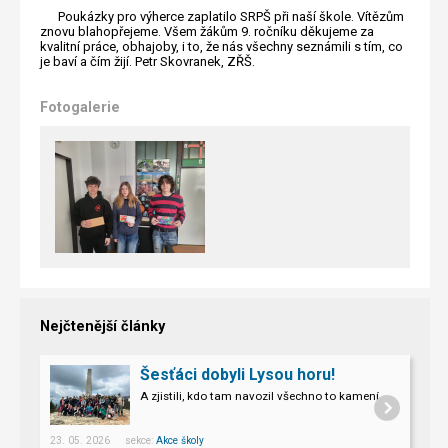
Poukázky pro výherce zaplatilo SRPŠ při naší škole.
Vítězům
znovu blahopřejeme. Všem žákům 9. ročníku děkujeme za
kvalitní práce, obhajoby, i to, že nás všechny seznámili s tím, co
je baví a čím žijí. Petr Skovranek, ZŘŠ.
Fotogalerie
Nejčtenější články
Šesťáci dobyli Lysou horu!
A zjistili, kdo tam navozil všechno to kamení.
23. 05. 2026 sekce:
Akce školy