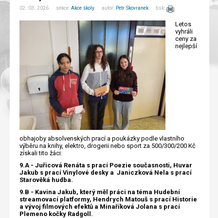
02. 03. 2026 sekce:
Akce školy
autor:
Petr Skovranek
tisk:
Letos
vyhráli
ceny za
nejlepší
obhajoby absolvenských prací a poukázky podle vlastního
výběru na knihy, elektro, drogerii nebo sport za 500/300/200 Kč
získali tito žáci:
9.A - Juřicová Renáta s prací Poezie současnosti, Huvar
Jakub s prací Vinylové desky a Janiczková Nela s prací
Starověká hudba.
9.B - Kavina Jakub, který měl práci na téma Hudební
streamovací platformy, Hendrych Matouš s prací Historie
a vývoj filmových efektů a Minaříková Jolana s prací
Plemeno kočky Radgoll.