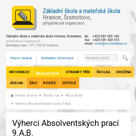
Základní škola a mateřská škola
Hranice, Šromotovo,
příspěvková organizace
Základní škola a mateřská škola Hranice, Šromotovo,
tel.: +420 581 659 166
fax: +420 581 603 013
příspěvková organizace
email:
srom@zssromotovo.cz
Šromotovo nám. 177, 753 01 Hranice
Hlavní strana
Kontaktní informace
INFORMACE
STRÁNKY TŘÍD
ŠKOLKA
DRUŽINA
ŠKOLNÍ ROK
JÍDELNA
ŽÁCI
RODIČE
UČITELÉ
Hlavní strana
Školní rok
Akce školy
Výherci Absolventských prací 9.A,B.
Výherci Absolventských prací
9.A,B.