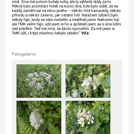
míst. Sice mě potom bolely nohy, ale ty výhledy stály za to.
Pěkné bylo promítání fotek na konci dne, kde bylo vidět, že se
každý zaměřoval na něco jiného – někdo fotil kamarády, někdo
přírodu a někdo zase to, jak ostatní fotí. Natáčení záběrů bylo
někdy fajn, jindy se nám nedařilo a nestíhali jsme. Nakonec byl
ale TMK velmi fajn, užil jsem si ho a spřátelil jsem se s více lidmi
než předtím. Teď mě mrzí, že školu opouštím. Za mě jsem si
TMK užil, i když všechno nebylo ideální.“
Víťa
Fotogalerie