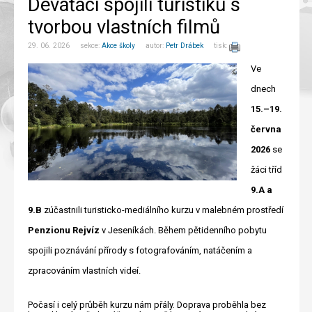
Deváťáci spojili turistiku s
tvorbou vlastních filmů
29. 06. 2026 sekce:
Akce školy
autor:
Petr Drábek
tisk:
Ve
dnech
15.–19.
června
2026
se
žáci tříd
9.A a
9.B
zúčastnili turisticko-mediálního kurzu v malebném prostředí
Penzionu Rejvíz
v Jeseníkách. Během pětidenního pobytu
spojili poznávání přírody s fotografováním, natáčením a
zpracováním vlastních videí.
Počasí i celý průběh kurzu nám přály. Doprava proběhla bez