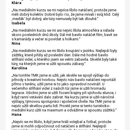
Klára
„Na mediálním kurzu se mi nejvíce líbilo natáčení, protože jsme
měli dobrý kolektiv. Dobré bylo i to, že jsme mívali i svůj klid. Celý
‚meďák‘ byl dobrý, ale túry nemusely být tak dlouhé.“
Isabela
„Na mediálním kurzu se mi asi nejvíc líbila atmosféra a nálada
skoro posledních dnů školy. Dál mě bavilo natáčet film, bavit se
s kamarády a večer si povídat s holkami.“
Nina
„Na mediálním kurzu se mi líbilo koupání v jezírku. Nejlepší byly
zážitky, které přišly až poslední den. Dále mě hodně bavilo
stříhání videí, u kterého jsem se velmi zabavila. Skvělé byly také
túry, na kterých jsme si užili spoustu zábavy.“
Karolína
„Na tomhle TMK jsme si užili, jak skvěle se spojil výšlap do
přírody s kreativní tvorbou. Nejvíc nás bavilo natáčení reportáží
přímo v terénu, užili jsme si to jako opravdoví novináři. U
večerního stříhání videí z našich túr jsme si užili hromadu
legrace. Všichni jsme si užili focení krajiny při východu slunce, i
když ranní vstávání dalo zabrat. Na kurzu jsme si užili náročné
výšlapy, týmovou spolupráci i společné chvíle. Na TMK jsme si
nejvíc užili skvělou partu lidí. Prostě jsme si tento turisticko-
mediální kurz užili na maximum a odvážíme si spoustu zážitků.“
Hana
„Nejvíc se mi líbilo, když jsme hráli volejbal a fotbal, protože
jsme si mohli odpočinout od natáčení a stříhání. Nejlepší