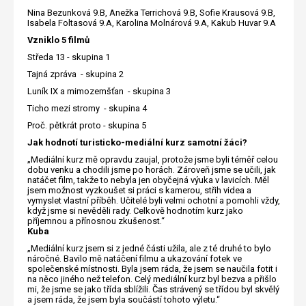
Nina Bezunková 9.B, Anežka Terrichová 9.B, Sofie Krausová 9.B,
Isabela Foltasová 9.A, Karolina Molnárová 9.A, Kakub Huvar 9.A
Vzniklo 5 filmů
Středa 13 - skupina 1
Tajná zpráva - skupina 2
Luník IX a mimozemšťan - skupina 3
Ticho mezi stromy - skupina 4
Proč. pětkrát proto - skupina 5
Jak hodnotí turisticko-mediální kurz samotní žáci?
„Mediální kurz mě opravdu zaujal, protože jsme byli téměř celou
dobu venku a chodili jsme po horách. Zároveň jsme se učili, jak
natáčet film, takže to nebyla jen obyčejná výuka v lavicích. Měl
jsem možnost vyzkoušet si práci s kamerou, střih videa a
vymyslet vlastní příběh. Učitelé byli velmi ochotní a pomohli vždy,
když jsme si nevěděli rady. Celkově hodnotím kurz jako
příjemnou a přínosnou zkušenost.“
Kuba
„Mediální kurz jsem si z jedné části užila, ale z té druhé to bylo
náročné. Bavilo mě natáčení filmu a ukazování fotek ve
společenské místnosti. Byla jsem ráda, že jsem se naučila fotit i
na něco jiného než telefon. Celý mediální kurz byl bezva a přišlo
mi, že jsme se jako třída sblížili. Čas strávený se třídou byl skvělý
a jsem ráda, že jsem byla součástí tohoto výletu.“