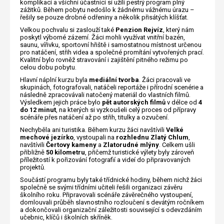
komplikací a všichni účastníci si užili pestrý program plný
zážitků. Během pobytu nedošlo k žádnému vážnému úrazu –
řešily se pouze drobné odřeniny a několik přisátých klíšťat.
Velkou pochvalu si zaslouží také
Penzion Rejvíz
, který nám
poskytl výborné zázemí. Žáci mohli využívat vnitřní bazén,
saunu, vířivku, sportovní hřiště i samostatnou místnost určenou
pro natáčení, střih videa a společné promítání vytvořených prací.
Kvalitní bylo rovněž stravování i zajištění pitného režimu po
celou dobu pobytu.
Hlavní náplní kurzu byla
mediální tvorba
. Žáci pracovali ve
skupinách, fotografovali, natáčeli reportáže i přírodní scenérie a
následně zpracovávali natočený materiál do vlastních filmů.
Výsledkem jejich práce bylo
pět autorských filmů
v délce od
4
do 12 minut
, na kterých si vyzkoušeli celý proces od přípravy
scénáře přes natáčení až po střih, titulky a ozvučení.
Nechyběla ani turistika. Během kurzu žáci navštívili
Velké
mechové jezírko
, vystoupali na
rozhlednu Zlatý Chlum
,
navštívili
Čertovy kameny
a
Zlatorudné mlýny
. Celkem ušli
přibližně
50 kilometru
, přičemž turistické výlety byly zároveň
příležitostí k pořizování fotografií a videí do připravovaných
projektů.
Součástí programu byly také třídnické hodiny, během nichž žáci
společně se svými třídními učiteli řešili organizaci závěru
školního roku. Připravovali scénáře závěrečného vystoupení,
domlouvali průběh slavnostního rozloučení s devátým ročníkem
a dokončovali organizační záležitosti související s odevzdáním
učebnic, klíčů i školních skříněk.