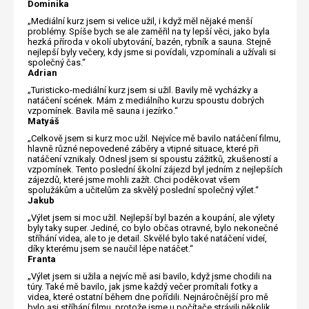
Dominika
„Mediální kurz jsem si velice užil, i když měl nějaké menší
problémy. Spíše bych se ale zaměřil na ty lepší věci, jako byla
hezká příroda v okolí ubytování, bazén, rybník a sauna. Stejně
nejlepší byly večery, kdy jsme si povídali, vzpomínali a užívali si
společný čas.“
Adrian
„Turisticko-mediální kurz jsem si užil. Bavily mě vycházky a
natáčení scének. Mám z mediálního kurzu spoustu dobrých
vzpomínek. Bavila mě sauna i jezírko.“
Matyáš
„Celkově jsem si kurz moc užil. Nejvíce mě bavilo natáčení filmu,
hlavně různé nepovedené záběry a vtipné situace, které při
natáčení vznikaly. Odnesl jsem si spoustu zážitků, zkušeností a
vzpomínek. Tento poslední školní zájezd byl jedním z nejlepších
zájezdů, které jsme mohli zažít. Chci poděkovat všem
spolužákům a učitelům za skvělý poslední společný výlet.“
Jakub
„Výlet jsem si moc užil. Nejlepší byl bazén a koupání, ale výlety
byly taky super. Jediné, co bylo občas otravné, bylo nekonečné
stříhání videa, ale to je detail. Skvělé bylo také natáčení videí,
díky kterému jsem se naučil lépe natáčet.“
Franta
„Výlet jsem si užila a nejvíc mě asi bavilo, když jsme chodili na
túry. Také mě bavilo, jak jsme každý večer promítali fotky a
videa, které ostatní během dne pořídili. Nejnáročnější pro mě
bylo asi stříhání filmu, protože jsme u počítače strávili několik