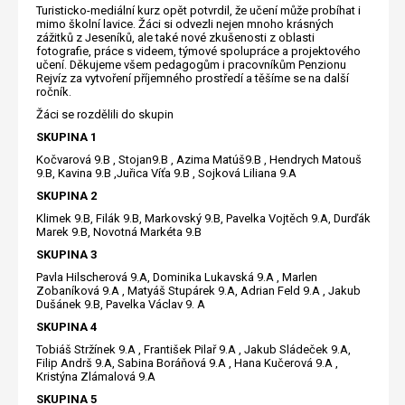
Turisticko-mediální kurz opět potvrdil, že učení může probíhat i
mimo školní lavice. Žáci si odvezli nejen mnoho krásných
zážitků z Jeseníků, ale také nové zkušenosti z oblasti
fotografie, práce s videem, týmové spolupráce a projektového
učení. Děkujeme všem pedagogům i pracovníkům Penzionu
Rejvíz za vytvoření příjemného prostředí a těšíme se na další
ročník.
Žáci se rozdělili do skupin
SKUPINA 1
Kočvarová 9.B , Stojan9.B , Azima Matúš9.B , Hendrych Matouš
9.B, Kavina 9.B ,Juřica Víťa 9.B , Sojková Liliana 9.A
SKUPINA 2
Klimek 9.B, Filák 9.B, Markovský 9.B, Pavelka Vojtěch 9.A, Durďák
Marek 9.B, Novotná Markéta 9.B
SKUPINA 3
Pavla Hilscherová 9.A, Dominika Lukavská 9.A , Marlen
Zobaníková 9.A , Matyáš Stupárek 9.A, Adrian Feld 9.A , Jakub
Dušánek 9.B, Pavelka Václav 9. A
SKUPINA 4
Tobiáš Stržínek 9.A , František Pilař 9.A , Jakub Sládeček 9.A,
Filip Andrš 9.A, Sabina Boráňová 9.A , Hana Kučerová 9.A ,
Kristýna Zlámalová 9.A
SKUPINA 5