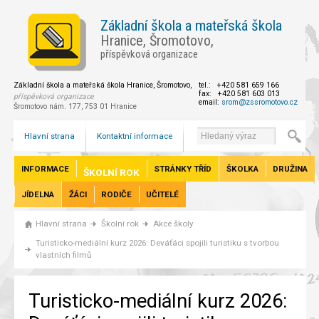
Základní škola a mateřská škola
Hranice, Šromotovo,
příspěvková organizace
Základní škola a mateřská škola Hranice, Šromotovo,
tel.: +420 581 659 166
fax: +420 581 603 013
příspěvková organizace
email:
srom@zssromotovo.cz
Šromotovo nám. 177, 753 01 Hranice
Hlavní strana
Kontaktní informace
INFORMACE
STRÁNKY TŘÍD
ŠKOLKA
DRUŽINA
ŠKOLNÍ ROK
JÍDELNA
ŽÁCI
RODIČE
UČITELÉ
Hlavní strana
Školní rok
Akce školy
Turisticko-mediální kurz 2026: Deváťáci spojili turistiku s tvorbou
vlastních filmů
Turisticko-mediální kurz 2026: