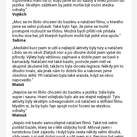
vzpomínku mám na to, když jsme šli do sauny a hned potom do
jezírka. Skvělým zážitkem by ještě mohla být noční stezka
odvahy.“
Vojtěch
„Moc se mi líbilo chození do bazénu a natáčení filmu, u kterého
jsme se velmi pobavili. Také bylo fajn, že jsme se mohli
postupně rozloučit se třídou. Možná bych příští rok přidala
trochu více her, při kterých bychom mohli být ještě více spolu.“
Sabina
„Mediální kurz jsem si užil a nejlepší aktivity byly túry a natáčení.
Líbilo se mi okolí Zlatých Hor a po dlouhé době jsem vyšel do
přírody. Výlety byly většinou zajímavé a dobře jsem se bavil s
kamarády. Natáčení mě také bavilo, protože jsem měl ve
skupině zkušené lidi, takže to byla docela legrace. Někdy jim to
dlouho trvalo, ale jinak nám to dobře šlo a nakonec jsme
všechno stihli. Při natáčení byla také sranda, když se něco
nepovedlo.“
Matúš
„Nejvíce se mi líbilo chození do bazénu a jezírka. Dále byla
super i sauna. Hraní volejbalu bylo ale asi stejně nejlepší. Tyto
aktivity byly skvělým odreagováním od natáčení a stříhání filmu.
Myslím si, že by bylo fajn spojit noční focení se stezkou
odvahy.“
Matouš
„Nejvíc mě bavilo samozřejmě natáčení filmů. Také mě velmi
potěšil bazén, který se v létě vždycky hodí. Miloval jsem i
turistickou část zájezdu. I když byla cesta někdy velmi dlouhá,
vždy jsem z ní měl dobrý pocit a užil jsem si ji. Penzion byl velmi