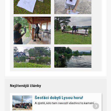
Nejčtenější články
Šesťáci dobyli Lysou horu!
A zjistili, kdo tam navozil všechno to kamení.