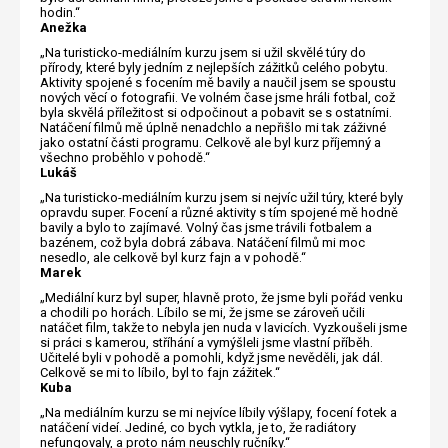
hodin.“
Anežka
„Na turisticko-mediálním kurzu jsem si užil skvělé túry do
přírody, které byly jedním z nejlepších zážitků celého pobytu.
Aktivity spojené s focením mě bavily a naučil jsem se spoustu
nových věcí o fotografii. Ve volném čase jsme hráli fotbal, což
byla skvělá příležitost si odpočinout a pobavit se s ostatními.
Natáčení filmů mě úplně nenadchlo a nepřišlo mi tak záživné
jako ostatní části programu. Celkově ale byl kurz příjemný a
všechno proběhlo v pohodě.“
Lukáš
„Na turisticko-mediálním kurzu jsem si nejvíc užil túry, které byly
opravdu super. Focení a různé aktivity s tím spojené mě hodně
bavily a bylo to zajímavé. Volný čas jsme trávili fotbalem a
bazénem, což byla dobrá zábava. Natáčení filmů mi moc
nesedlo, ale celkově byl kurz fajn a v pohodě.“
Marek
„Mediální kurz byl super, hlavně proto, že jsme byli pořád venku
a chodili po horách. Líbilo se mi, že jsme se zároveň učili
natáčet film, takže to nebyla jen nuda v lavicích. Vyzkoušeli jsme
si práci s kamerou, stříhání a vymýšleli jsme vlastní příběh.
Učitelé byli v pohodě a pomohli, když jsme nevěděli, jak dál.
Celkově se mi to líbilo, byl to fajn zážitek.“
Kuba
„Na mediálním kurzu se mi nejvíce líbily výšlapy, focení fotek a
natáčení videí. Jediné, co bych vytkla, je to, že radiátory
nefungovaly, a proto nám neuschly ručníky.“