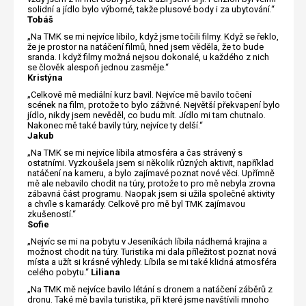
solidní a jídlo bylo výborné, takže plusové body i za ubytování.“
Tobáš
„Na TMK se mi nejvíce líbilo, když jsme točili filmy. Když se řeklo,
že je prostor na natáčení filmů, hned jsem věděla, že to bude
sranda. I když filmy možná nejsou dokonalé, u každého z nich
se člověk alespoň jednou zasměje.“
Kristýna
„Celkově mě mediální kurz bavil. Nejvíce mě bavilo točení
scének na film, protože to bylo záživné. Největší překvapení bylo
jídlo, nikdy jsem nevěděl, co budu mít. Jídlo mi tam chutnalo.
Nakonec mě také bavily túry, nejvíce ty delší.“
Jakub
„Na TMK se mi nejvíce líbila atmosféra a čas strávený s
ostatními. Vyzkoušela jsem si několik různých aktivit, například
natáčení na kameru, a bylo zajímavé poznat nové věci. Upřímně
mě ale nebavilo chodit na túry, protože to pro mě nebyla zrovna
zábavná část programu. Naopak jsem si užila společné aktivity
a chvíle s kamarády. Celkově pro mě byl TMK zajímavou
zkušeností.“
Sofie
„Nejvíc se mi na pobytu v Jeseníkách líbila nádherná krajina a
možnost chodit na túry. Turistika mi dala příležitost poznat nová
místa a užít si krásné výhledy. Líbila se mi také klidná atmosféra
celého pobytu.“
Liliana
„Na TMK mě nejvíce bavilo létání s dronem a natáčení záběrů z
dronu. Také mě bavila turistika, při které jsme navštívili mnoho