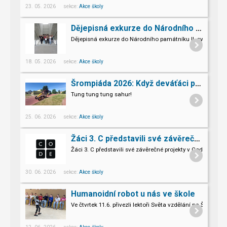
23. 05. 2026 sekce:
Akce školy
Dějepisná exkurze do Národního památníku II. sv. války v Hrabyni
Dějepisná exkurze do Národního památníku II. světové vál
18. 05. 2026 sekce:
Akce školy
Šrompiáda 2026: Když deváťáci převzali velení
Tung tung tung sahur!
25. 06. 2026 sekce:
Akce školy
Žáci 3. C představili své závěrečné projekty v Code.org
Žáci 3. C představili své závěrečné projekty v Code.org
30. 06. 2026 sekce:
Akce školy
Humanoidní robot u nás ve škole
Ve čtvrtek 11.6. přivezli lektoři Světa vzdělání na Šromo
Pro naše třeťáky a páťáky to byl opravdu nevšední zážitek.