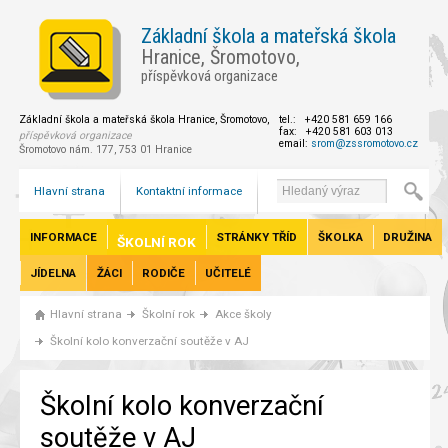
Základní škola a mateřská škola
Hranice, Šromotovo,
příspěvková organizace
Základní škola a mateřská škola Hranice, Šromotovo,
tel.: +420 581 659 166
fax: +420 581 603 013
příspěvková organizace
email:
srom@zssromotovo.cz
Šromotovo nám. 177, 753 01 Hranice
Hlavní strana
Kontaktní informace
INFORMACE
STRÁNKY TŘÍD
ŠKOLKA
DRUŽINA
ŠKOLNÍ ROK
JÍDELNA
ŽÁCI
RODIČE
UČITELÉ
Hlavní strana
Školní rok
Akce školy
Školní kolo konverzační soutěže v AJ
Školní kolo konverzační
soutěže v AJ