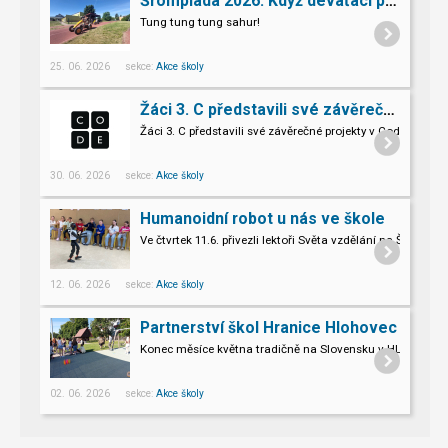
Šrompiáda 2026: Když deváťáci převzali velení
Tung tung tung sahur!
25. 06. 2026 sekce:
Akce školy
Žáci 3. C představili své závěrečné projekty v Code.org
Žáci 3. C představili své závěrečné projekty v Code.org
30. 06. 2026 sekce:
Akce školy
Humanoidní robot u nás ve škole
Ve čtvrtek 11.6. přivezli lektoři Světa vzdělání na Šromo
Pro naše třeťáky a páťáky to byl opravdu nevšední zážitek.
12. 06. 2026 sekce:
Akce školy
Partnerství škol Hranice Hlohovec
Konec měsíce května tradičně na Slovensku v HLOHOVCI!
02. 06. 2026 sekce:
Akce školy