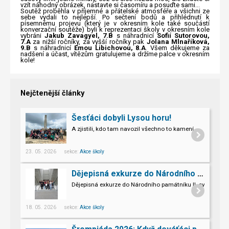
vzít náhodný obrázek, nastavte si časomíru a posuďte sami…
Soutěž proběhla v příjemné a přátelské atmosféře a všichni ze
sebe vydali to nejlepší. Po sečtení bodů a přihlédnutí k
písemnému projevu (který je v okresním kole také součástí
konverzační soutěže) byli k reprezentaci školy v okresním kole
vybráni
Jakub Zavagyel, 7.B
s náhradnicí
Sofií Sutorovou,
7.A
za nižší ročníky, za vyšší ročníky pak
Jolana Mlnaříková,
9.B
s náhradnicí
Emou Libichovou, 8.A
. Všem děkujeme za
nadšení a účast, vítězům gratulujeme a držíme palce v okresním
kole!
Nejčtenější články
Šesťáci dobyli Lysou horu!
A zjistili, kdo tam navozil všechno to kamení.
23. 05. 2026 sekce:
Akce školy
Dějepisná exkurze do Národního památníku II. sv. války v Hrabyni
Dějepisná exkurze do Národního památníku II. světové vál
18. 05. 2026 sekce:
Akce školy