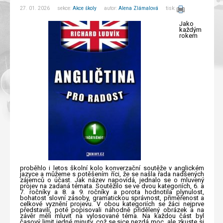
27. 01. 2026 sekce:
Akce školy
autor:
Alena Zlámalová
tisk:
Jako
každým
rokem
proběhlo i letos školní kolo konverzační soutěže v anglickém
jazyce a můžeme s potěšením říci, že se našla řada nadšených
zájemců o účast. Jak název napovídá, jednalo se o mluvený
projev na zadaná témata. Soutěžilo se ve dvou kategoriích, 6. a
7. ročníky a 8. a 9. ročníky a porota hodnotila plynulost,
bohatost slovní zásoby, gramatickou správnost, přiměřenost a
celkové vyznění projevu. V obou kategoriích se žáci nejprve
představili, poté popisovali náhodně přidělený obrázek a na
závěr měli mluvit na vylosované téma. Na každou část byl
časový limit jedné minuty, což se sice nezdá moc, ale zkuste si