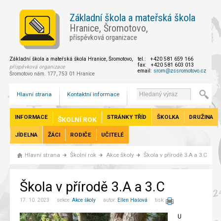
Základní škola a mateřská škola
Hranice, Šromotovo,
příspěvková organizace
Základní škola a mateřská škola Hranice, Šromotovo,
tel.: +420 581 659 166
fax: +420 581 603 013
příspěvková organizace
email:
srom@zssromotovo.cz
Šromotovo nám. 177, 753 01 Hranice
Hlavní strana
Kontaktní informace
INFORMACE
STRÁNKY TŘÍD
ŠKOLKA
DRUŽINA
ŠKOLNÍ ROK
JÍDELNA
ŽÁCI
RODIČE
UČITELÉ
Hlavní strana
Školní rok
Akce školy
Škola v přírodě 3.A a 3.C
Škola v přírodě 3.A a 3.C
17. 10. 2023 sekce:
Akce školy
autor:
Ellen Hašová
tisk:
U