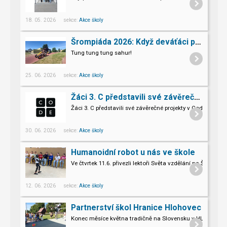
18. 05. 2026 sekce:
Akce školy
Šrompiáda 2026: Když deváťáci převzali velení
Tung tung tung sahur!
25. 06. 2026 sekce:
Akce školy
Žáci 3. C představili své závěrečné projekty v Code.org
Žáci 3. C představili své závěrečné projekty v Code.org
30. 06. 2026 sekce:
Akce školy
Humanoidní robot u nás ve škole
Ve čtvrtek 11.6. přivezli lektoři Světa vzdělání na Šromo
Pro naše třeťáky a páťáky to byl opravdu nevšední zážitek.
12. 06. 2026 sekce:
Akce školy
Partnerství škol Hranice Hlohovec
Konec měsíce května tradičně na Slovensku v HLOHOVCI!