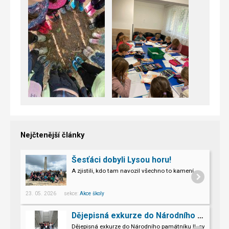
Nejčtenější články
Šesťáci dobyli Lysou horu!
A zjistili, kdo tam navozil všechno to kamení.
23. 05. 2026 sekce:
Akce školy
Dějepisná exkurze do Národního památníku II. sv. války v Hrabyni
Dějepisná exkurze do Národního památníku II. světové vál