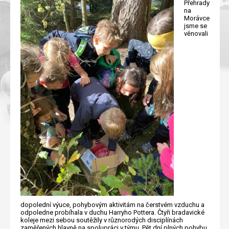
Přehrady
na
Morávce
jsme se
věnovali
dopolední výuce, pohybovým aktivitám na čerstvém vzduchu a
odpoledne probíhala v duchu Harryho Pottera. Čtyři bradavické
koleje mezi sebou soutěžily v různorodých disciplínách
zaměřených hlavně na spolupráci v týmu. Pět dní plných pohybu,