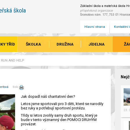
Základní škola a mateřská škola Hra
eřská škola
příspěvková organizace
Šromotovo nám. 177, 753 01 Hranic
Hlavní strana
Kontaktní
KY TŘÍD
ŠKOLKA
DRUŽINA
JÍDELNA
ŽÁ
RUN AND HELP
Nejč
ertová
tisk:
Jak dopadl náš charitativní den?
Letos jsme sportovali pro 3 děti, které se narodily
bez ruky a potřebují sportovní protézu.
23.
Třídy si letos zvolily samy druh sportu, který je
bude v tento významný den POMOCI DRUHÝM
provázet.