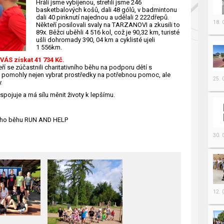
Hráli jsme vybíjenou, strefili jsme 246
basketbalových košů, dali 48 gólů, v badmintonu
dali 40 pinknutí najednou a udělali 2 222dřepů.
18.
Někteří posilovali svaly na TARZANOVI a zkusili to
89x. Běžci uběhli 4 516 kol, což je 90,32 km, turisté
ušli dohromady 390, 04 km a cyklisté ujeli
1 556km.
VÁS získat 41 734 Kč
.
 se zúčastnili charitativního běhu na podporu dětí s
t pomohly nejen vybrat prostředky na potřebnou pomoc, ale
25.
.
pojuje a má sílu měnit životy k lepšímu.
vního běhu RUN AND HELP
30.
12.