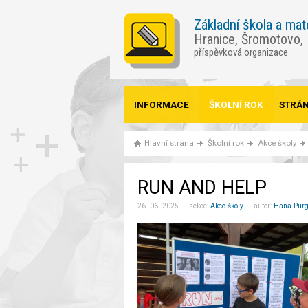
Základní škola a mat
Hranice, Šromotovo,
příspěvková organizace
INFORMACE
ŠKOLNÍ ROK
STRÁN
Hlavní strana
Školní rok
Akce školy
RUN AND HELP
26. 06. 2025 sekce:
Akce školy
autor:
Hana Purg