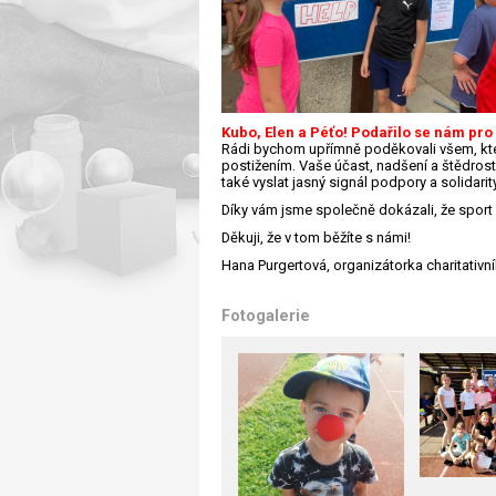
Kubo, Elen a Péťo! Podařilo se nám pro 
Rádi bychom upřímně poděkovali všem, kteří
postižením. Vaše účast, nadšení a štědros
také vyslat jasný signál podpory a solidarity
Díky vám jsme společně dokázali, že sport s
Děkuji, že v tom běžíte s námi!
Hana Purgertová, organizátorka charitati
Fotogalerie