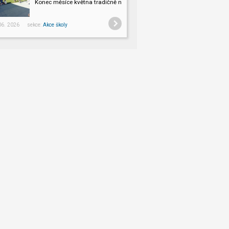
Konec měsíce května tradičně na Slovensku v HLOHOVCI!
 06. 2026 sekce:
Akce školy