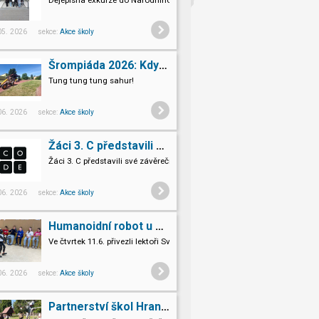
Dějepisná exkurze do Národního památníku II. světové války v Hrabyni
 05. 2026 sekce:
Akce školy
Šrompiáda 2026: Když deváťáci převzali velení
Tung tung tung sahur!
 06. 2026 sekce:
Akce školy
Žáci 3. C představili své závěrečné projekty v Code.org
Žáci 3. C představili své závěrečné projekty v Code.org
 06. 2026 sekce:
Akce školy
Humanoidní robot u nás ve škole
Ve čtvrtek 11.6. přivezli lektoři Světa vzdělání na Šromoťák humanoidn
Pro naše třeťáky a páťáky to byl opravdu nevšední zážitek.
 06. 2026 sekce:
Akce školy
Partnerství škol Hranice Hlohovec