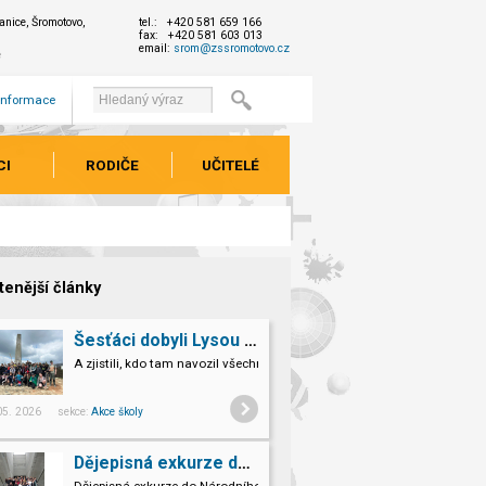
nice, Šromotovo,
tel.: +420 581 659 166
fax: +420 581 603 013
email:
srom@zssromotovo.cz
e
 informace
CI
RODIČE
UČITELÉ
tenější články
Šesťáci dobyli Lysou horu!
A zjistili, kdo tam navozil všechno to kamení.
 05. 2026 sekce:
Akce školy
Dějepisná exkurze do Národního památníku II. sv. války v Hrabyni