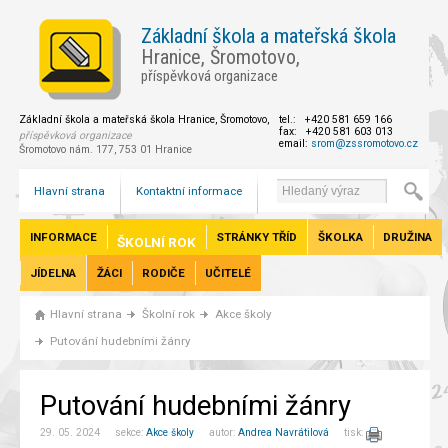
Základní škola a mateřská škola
Hranice, Šromotovo,
příspěvková organizace
Základní škola a mateřská škola Hranice, Šromotovo,
tel.: +420 581 659 166
fax: +420 581 603 013
příspěvková organizace
email:
srom@zssromotovo.cz
Šromotovo nám. 177, 753 01 Hranice
Hlavní strana
Kontaktní informace
INFORMACE
STRÁNKY TŘÍD
ŠKOLKA
DRUŽINA
ŠKOLNÍ ROK
JÍDELNA
ŽÁCI
RODIČE
UČITELÉ
Hlavní strana
Školní rok
Akce školy
Putování hudebními žánry
Putování hudebními žánry
29. 05. 2024 sekce:
Akce školy
autor:
Andrea Navrátilová
tisk: