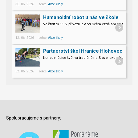
30. 06. 2026 sekce:
Akce školy
Humanoidní robot u nás ve škole
Ve čtvrtek 11.6. přivezli lektoři Světa vzdělání na Šromo
Pro naše třeťáky a páťáky to byl opravdu nevšední zážitek.
12. 06. 2026 sekce:
Akce školy
Partnerství škol Hranice Hlohovec
Konec měsíce května tradičně na Slovensku v HLOHOVCI!
02. 06. 2026 sekce:
Akce školy
Spolupracujeme s partnery: