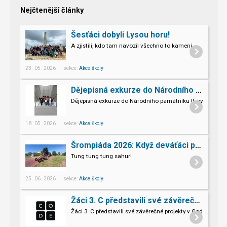
Nejčtenější články
Šesťáci dobyli Lysou horu!
A zjistili, kdo tam navozil všechno to kamení.
23. 05. 2026 sekce:
Akce školy
Dějepisná exkurze do Národního památníku II. sv. války v Hrabyni
Dějepisná exkurze do Národního památníku II. světové vál
18. 05. 2026 sekce:
Akce školy
Šrompiáda 2026: Když deváťáci převzali velení
Tung tung tung sahur!
25. 06. 2026 sekce:
Akce školy
Žáci 3. C představili své závěrečné projekty v Code.org
Žáci 3. C představili své závěrečné projekty v Code.org