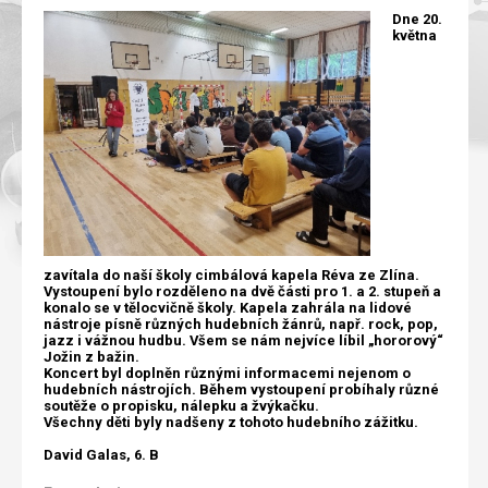
Dne 20.
května
zavítala do naší školy cimbálová kapela Réva ze Zlína.
Vystoupení bylo rozděleno na dvě části pro 1. a 2. stupeň a
konalo se v tělocvičně školy. Kapela zahrála na lidové
nástroje písně různých hudebních žánrů, např. rock, pop,
jazz i vážnou hudbu. Všem se nám nejvíce líbil „hororový“
Jožin z bažin.
Koncert byl doplněn různými informacemi nejenom o
hudebních nástrojích. Během vystoupení probíhaly různé
soutěže o propisku, nálepku a žvýkačku.
Všechny děti byly nadšeny z tohoto hudebního zážitku.
David Galas, 6. B