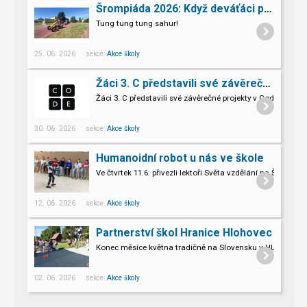
Šrompiáda 2026: Když deváťáci převzali velení
Tung tung tung sahur!
25. 06. 2026 sekce:
Akce školy
Žáci 3. C představili své závěrečné projekty v Code.org
Žáci 3. C představili své závěrečné projekty v Code.org
30. 06. 2026 sekce:
Akce školy
Humanoidní robot u nás ve škole
Ve čtvrtek 11.6. přivezli lektoři Světa vzdělání na Šromo
Pro naše třeťáky a páťáky to byl opravdu nevšední zážitek.
12. 06. 2026 sekce:
Akce školy
Partnerství škol Hranice Hlohovec
Konec měsíce května tradičně na Slovensku v HLOHOVCI!
02. 06. 2026 sekce:
Akce školy