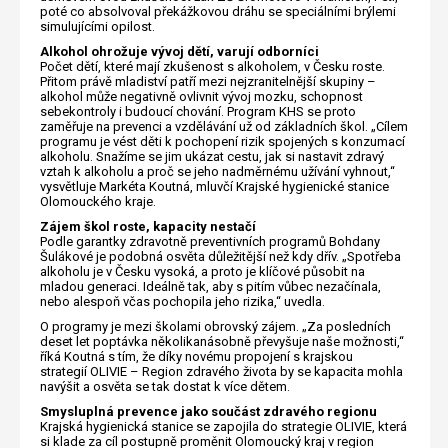
poté co absolvoval překážkovou dráhu se speciálními brýlemi
simulujícími opilost.
Alkohol ohrožuje vývoj dětí, varují odborníci
Počet dětí, které mají zkušenost s alkoholem, v Česku roste.
Přitom právě mladiství patří mezi nejzranitelnější skupiny –
alkohol může negativně ovlivnit vývoj mozku, schopnost
sebekontroly i budoucí chování. Program KHS se proto
zaměřuje na prevenci a vzdělávání už od základních škol. „Cílem
programu je vést děti k pochopení rizik spojených s konzumací
alkoholu. Snažíme se jim ukázat cestu, jak si nastavit zdravý
vztah k alkoholu a proč se jeho nadměrnému užívání vyhnout,“
vysvětluje Markéta Koutná, mluvčí Krajské hygienické stanice
Olomouckého kraje.
Zájem škol roste, kapacity nestačí
Podle garantky zdravotně preventivních programů Bohdany
Šulákové je podobná osvěta důležitější než kdy dřív. „Spotřeba
alkoholu je v Česku vysoká, a proto je klíčové působit na
mladou generaci. Ideálně tak, aby s pitím vůbec nezačínala,
nebo alespoň včas pochopila jeho rizika,“ uvedla.
O programy je mezi školami obrovský zájem. „Za posledních
deset let poptávka několikanásobně převyšuje naše možnosti,“
říká Koutná s tím, že díky novému propojení s krajskou
strategií OLIVIE – Region zdravého života by se kapacita mohla
navýšit a osvěta se tak dostat k více dětem.
Smysluplná prevence jako součást zdravého regionu
Krajská hygienická stanice se zapojila do strategie OLIVIE, která
si klade za cíl postupně proměnit Olomoucký kraj v region