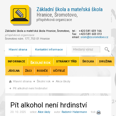
Základní škola a mateřská škola
Hranice, Šromotovo,
příspěvková organizace
Základní škola a mateřská škola Hranice, Šromotovo,
tel.: +420 581 659 166
fax: +420 581 603 013
příspěvková organizace
email:
srom@zssromotovo.cz
Šromotovo nám. 177, 753 01 Hranice
Hlavní strana
Kontaktní informace
INFORMACE
STRÁNKY TŘÍD
ŠKOLKA
DRUŽINA
ŠKOLNÍ ROK
JÍDELNA
ŽÁCI
RODIČE
UČITELÉ
Hlavní strana
Školní rok
Akce školy
Pít alkohol není hrdinství
Pít alkohol není hrdinství
20. 10. 2025 sekce:
Akce školy
autor:
Radomír Habermann
tisk: