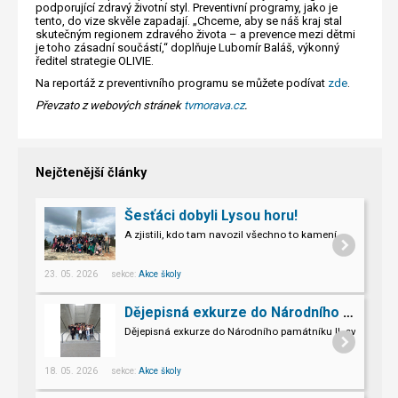
podporující zdravý životní styl. Preventivní programy, jako je
tento, do vize skvěle zapadají. „Chceme, aby se náš kraj stal
skutečným regionem zdravého života – a prevence mezi dětmi
je toho zásadní součástí,“ doplňuje Lubomír Baláš, výkonný
ředitel strategie OLIVIE.
Na reportáž z preventivního programu se můžete podívat
zde
.
Převzato z webových stránek
tvmorava.cz
.
Nejčtenější články
Šesťáci dobyli Lysou horu!
A zjistili, kdo tam navozil všechno to kamení.
23. 05. 2026 sekce:
Akce školy
Dějepisná exkurze do Národního památníku II. sv. války v Hrabyni
Dějepisná exkurze do Národního památníku II. světové vál
18. 05. 2026 sekce:
Akce školy