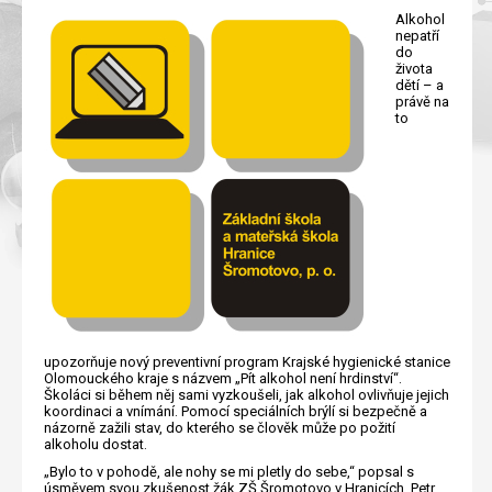
Alkohol
nepatří
do
života
dětí – a
právě na
to
upozorňuje nový preventivní program Krajské hygienické stanice
Olomouckého kraje s názvem „Pít alkohol není hrdinství“.
Školáci si během něj sami vyzkoušeli, jak alkohol ovlivňuje jejich
koordinaci a vnímání. Pomocí speciálních brýlí si bezpečně a
názorně zažili stav, do kterého se člověk může po požití
alkoholu dostat.
„Bylo to v pohodě, ale nohy se mi pletly do sebe,“ popsal s
úsměvem svou zkušenost žák ZŠ Šromotovo v Hranicích, Petr,