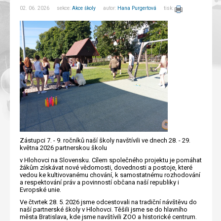
02. 06. 2026 sekce:
Akce školy
autor:
Hana Purgertová
tisk:
Zástupci 7. - 9. ročníků naší školy navštívili ve dnech 28. - 29.
května 2026 partnerskou školu
v Hlohovci na Slovensku. Cílem společného projektu je pomáhat
žákům získávat nové vědomosti, dovednosti a postoje, které
vedou ke kultivovanému chování, k samostatnému rozhodování
a respektování práv a povinností občana naší republiky i
Evropské unie.
Ve čtvrtek 28. 5. 2026 jsme odcestovali na tradiční návštěvu do
naší partnerské školy v Hlohovci. Těšili jsme se do hlavního
města Bratislava, kde jsme navštívili ZOO a historické centrum.