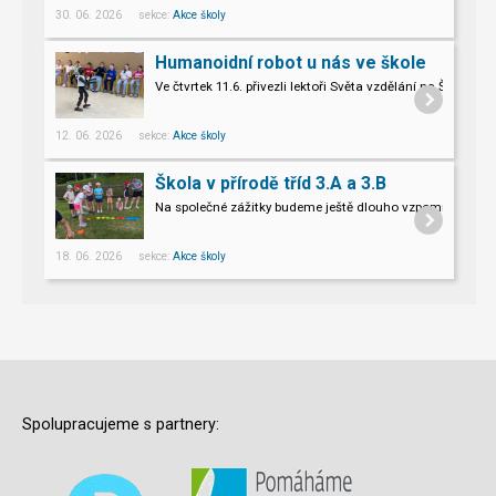
30. 06. 2026 sekce:
Akce školy
Humanoidní robot u nás ve škole
Ve čtvrtek 11.6. přivezli lektoři Světa vzdělání na Šromo
Pro naše třeťáky a páťáky to byl opravdu nevšední zážitek.
12. 06. 2026 sekce:
Akce školy
Škola v přírodě tříd 3.A a 3.B
Na společné zážitky budeme ještě dlouho vzpomínat.
18. 06. 2026 sekce:
Akce školy
Spolupracujeme s partnery: