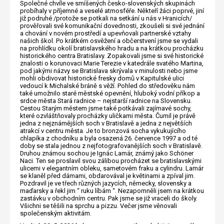
Společné chvíle ve smíšených česko-slovenských skupinách
probíhaly v příjemné a veselé atmosféře. Někteří žáci poprvé, jiní
již podruhé /protože se potkali na setkání u nás v Hranicích/
prověřovali své komunikační dovednosti, zkoušeli si své jednání
a chování v novém prostředí a upevňovali partnerské vztahy
našich škol. Po krátkém osvěžení a občerstvení jsme se vydali
na prohlídku okolí bratislavského hradu a na krátkou procházku
historického centra Bratislavy. Zopakovali jsme si své historické
znalosti o korunovaci Marie Terezie v katedrále svatého Martina,
pod jakými názvy se Bratislava skrývala v minulosti nebo jsme
mohli obdivovat historické fresky domů v Kapitulské ulici
vedoucí k Michalské bráně s věží. Pohled do středověku nám
také umožnilo staré městské opevnění, hluboký vodní příkop a
srdce města Stará radnice – nejstarší radnice na Slovensku.
Cestou Starým městem jsme také potkávali zajímavé sochy,
které ozvláštňovaly procházky uličkami města. Čumil je právě
jedna z nejznámějších soch v Bratislavě a jedna z největších
atrakcí v centru města. Je to bronzová socha vykukujícího
chlapíka z chodníku a byla osazená 26. července 1997 a od té
doby se stala jednou z nejfotografovanějších soch v Bratislavě.
Druhou známou sochou je Ignác Lamár, známý jako Schöner
Naci. Ten se proslavil svou zálibou procházet se bratislavskými
ulicemi v elegantním obleku, sametovém fraku a cylindru. Lamár
se klaněl před dámami, obdarovával je květinami a zpíval jim.
Pozdravil je ve třech různých jazycích, německy, slovensky a
maďarsky a řekl jim “ ruku líbám “. Nezapomněli jsem na krátkou
zastávku v obchodním centru. Pak jsme se již vraceli do školy.
Všichni se těšili na sprchu a pizzu. Večer jsme věnovali
společenským aktivitám.