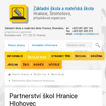
Základní škola a mateřská škola
Hranice, Šromotovo,
příspěvková organizace
Základní škola a mateřská škola Hranice, Šromotovo,
tel.: +420 581 659 166
fax: +420 581 603 013
příspěvková organizace
email:
srom@zssromotovo.cz
Šromotovo nám. 177, 753 01 Hranice
Hlavní strana
Kontaktní informace
INFORMACE
STRÁNKY TŘÍD
ŠKOLKA
DRUŽINA
ŠKOLNÍ ROK
JÍDELNA
ŽÁCI
RODIČE
UČITELÉ
Hlavní strana
Školní rok
Akce školy
Partnerství škol Hranice Hlohovec
Partnerství škol Hranice
Hlohovec