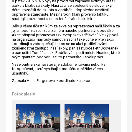
V pátek 29. 5. 2026 byly na programu zajímavé aktivity v areálu
parku v blízkosti školy. Naši žáci se společně se slovenskými
dětmi rozdělili do skupin a v průběhu dopoledne navštívili
připravená stanoviště. Mezinárodní klání prověřilo taktiku,
strategii, pozornost a soustředění všech aktérů.
Děkuji všem účastníkům za skvělou reprezentaci naší školy a za
jejich podíl na realizaci záměru našeho partnerství obou škol.
Akce přispívá prosazovat tzv. evropské vzdělávání. Velký podíl
na organizaci mají tedy samotní žáci a také učitelé, kteří akci
koordinují a zabezpečují. Letos se na akci podíleli svými
zkušenostmi zástupci naší školy, pan zástupce Petr Skovranek
a pan učitel Tomáš Janík. Poděkování patří městu Hranice, které
svým grantem podporuje tuto partnerskou spolupráci.
Naše partnerská návštěva je zdokumentována několika
fotografiemi, které vystihují atmosféru a zážitky všech
účastníků.
Zapsala Hana Purgertová, koordinátorka akce
Fotogalerie