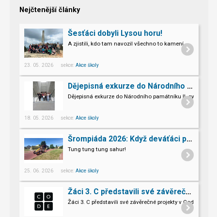
Nejčtenější články
Šesťáci dobyli Lysou horu!
A zjistili, kdo tam navozil všechno to kamení.
23. 05. 2026 sekce:
Akce školy
Dějepisná exkurze do Národního památníku II. sv. války v Hrabyni
Dějepisná exkurze do Národního památníku II. světové vál
18. 05. 2026 sekce:
Akce školy
Šrompiáda 2026: Když deváťáci převzali velení
Tung tung tung sahur!
25. 06. 2026 sekce:
Akce školy
Žáci 3. C představili své závěrečné projekty v Code.org
Žáci 3. C představili své závěrečné projekty v Code.org