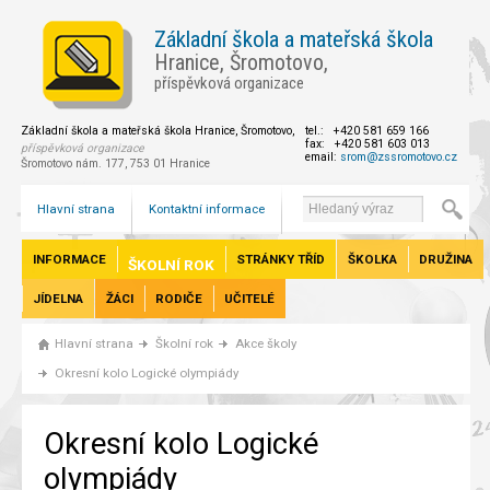
Základní škola a mateřská škola
Hranice, Šromotovo,
příspěvková organizace
Základní škola a mateřská škola Hranice, Šromotovo,
tel.: +420 581 659 166
fax: +420 581 603 013
příspěvková organizace
email:
srom@zssromotovo.cz
Šromotovo nám. 177, 753 01 Hranice
Hlavní strana
Kontaktní informace
INFORMACE
STRÁNKY TŘÍD
ŠKOLKA
DRUŽINA
ŠKOLNÍ ROK
JÍDELNA
ŽÁCI
RODIČE
UČITELÉ
Hlavní strana
Školní rok
Akce školy
Okresní kolo Logické olympiády
Okresní kolo Logické
olympiády