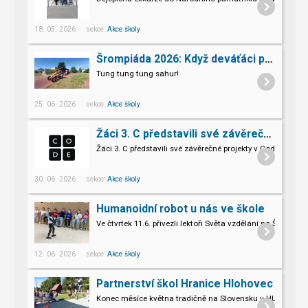
18. 05. 2026 sekce:
Akce školy
Šrompiáda 2026: Když deváťáci převzali velení
Tung tung tung sahur!
25. 06. 2026 sekce:
Akce školy
Žáci 3. C představili své závěrečné projekty v Code.org
Žáci 3. C představili své závěrečné projekty v Code.org
30. 06. 2026 sekce:
Akce školy
Humanoidní robot u nás ve škole
Ve čtvrtek 11.6. přivezli lektoři Světa vzdělání na Šromo
Pro naše třeťáky a páťáky to byl opravdu nevšední zážitek.
12. 06. 2026 sekce:
Akce školy
Partnerství škol Hranice Hlohovec
Konec měsíce května tradičně na Slovensku v HLOHOVCI!