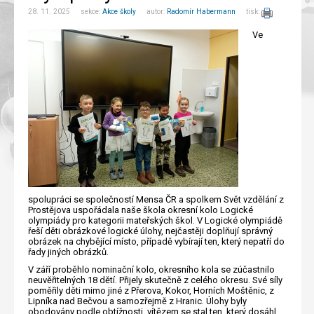
28. 11. 2025 sekce:
Akce školy
autor:
Radomír Habermann
tisk:
Ve
spolupráci se společností Mensa ČR a spolkem Svět vzdělání z
Prostějova uspořádala naše škola okresní kolo Logické
olympiády pro kategorii mateřských škol. V Logické olympiádě
řeší děti obrázkové logické úlohy, nejčastěji doplňují správný
obrázek na chybějící místo, případě vybírají ten, který nepatří do
řady jiných obrázků.
V září proběhlo nominační kolo, okresního kola se zúčastnilo
neuvěřitelných 18 dětí. Přijely skutečně z celého okresu. Své síly
poměřily děti mimo jiné z Přerova, Kokor, Horních Moštěnic, z
Lipníka nad Bečvou a samozřejmě z Hranic. Úlohy byly
obodovány podle obtížnosti, vítězem se stal ten, který dosáhl