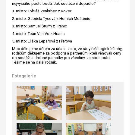
nejvyššího počtu bodů. Jak soutěžení dopadlo?
1. místo: Tobiáš Venkrbec z Kokor
2. místo: Gabriela Tycová z Horních Moštěnic
3. místo: Samuel Šturm z Hranic
4. místo: Toan Van Vo z Hranic
5. místo: Eliška Lepařová z Přerova
Moc děkujeme dětem za účast, za to, že rády řeší logické úlohy,
rodičům děkujeme za podporu a partnerům, kteří věnovali ceny
do soutěží a drobné památky pro všechny, za spolupráci.
Těšíme se na další ročník.
Fotogalerie