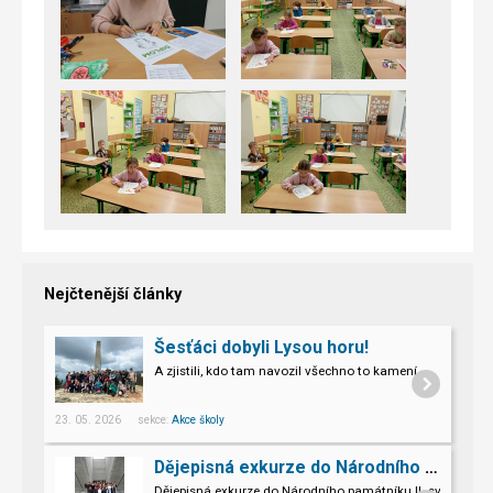
Nejčtenější články
Šesťáci dobyli Lysou horu!
A zjistili, kdo tam navozil všechno to kamení.
23. 05. 2026 sekce:
Akce školy
Dějepisná exkurze do Národního památníku II. sv. války v Hrabyni
Dějepisná exkurze do Národního památníku II. světové vál