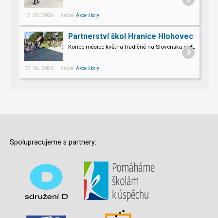
Pro naše třeťáky a páťáky to byl opravdu nevšední zážitek.
12. 06. 2026 sekce:
Akce školy
Partnerství škol Hranice Hlohovec
Konec měsíce května tradičně na Slovensku v HLOHOVCI!
02. 06. 2026 sekce:
Akce školy
Spolupracujeme s partnery: