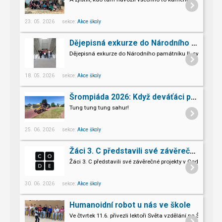
23. 05. 2026 sekce:
Akce školy
Dějepisná exkurze do Národního památníku II. sv. války v Hrabyni
Dějepisná exkurze do Národního památníku II. světové vál
18. 05. 2026 sekce:
Akce školy
Šrompiáda 2026: Když deváťáci převzali velení
Tung tung tung sahur!
25. 06. 2026 sekce:
Akce školy
Žáci 3. C představili své závěrečné projekty v Code.org
Žáci 3. C představili své závěrečné projekty v Code.org
30. 06. 2026 sekce:
Akce školy
Humanoidní robot u nás ve škole
Ve čtvrtek 11.6. přivezli lektoři Světa vzdělání na Šromo