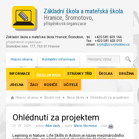
Základní škola a mateřská škola
Hranice, Šromotovo,
příspěvková organizace
Základní škola a mateřská škola Hranice, Šromotovo,
tel.: +420 581 659 166
fax: +420 581 603 013
příspěvková organizace
email:
srom@zssromotovo.cz
Šromotovo nám. 177, 753 01 Hranice
Hlavní strana
Kontaktní informace
INFORMACE
STRÁNKY TŘÍD
ŠKOLKA
DRUŽINA
ŠKOLNÍ ROK
JÍDELNA
ŽÁCI
RODIČE
UČITELÉ
Hlavní strana
Školní rok
Akce školy
Ohlédnutí za projektem
Ohlédnutí za projektem
01. 07. 2026 sekce:
Akce školy
autor:
Marie Šturmová
tisk:
Learning in Nature: Life Skills in Action je název mezinárodního