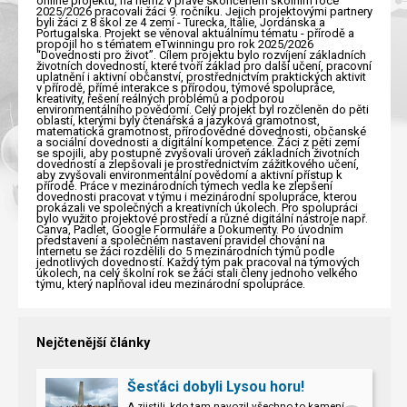
online projektu, na němž v právě skončeném školním roce
2025/2026 pracovali žáci 9. ročníku. Jejich projektovými partnery
byli žáci z 8 škol ze 4 zemí - Turecka, Itálie, Jordánska a
Portugalska. Projekt se věnoval aktuálnímu tématu - přírodě a
propojil ho s tématem eTwinningu pro rok 2025/2026
“Dovednosti pro život”. Cílem projektu bylo rozvíjení základních
životních dovedností, které tvoří základ pro další učení, pracovní
uplatnění i aktivní občanství, prostřednictvím praktických aktivit
v přírodě, přímé interakce s přírodou, týmové spolupráce,
kreativity, řešení reálných problémů a podporou
environmentálního povědomí. Celý projekt byl rozčleněn do pěti
oblastí, kterými byly čtenářská a jazyková gramotnost,
matematická gramotnost, přírodovědné dovednosti, občanské
a sociální dovednosti a digitální kompetence. Žáci z pěti zemí
se spojili, aby postupně zvyšovali úroveň základních životních
dovedností a zlepšovali je prostřednictvím zážitkového učení,
aby zvyšovali environmentální povědomí a aktivní přístup k
přírodě. Práce v mezinárodních týmech vedla ke zlepšení
dovednosti pracovat v týmu i mezinárodní spolupráce, kterou
prokázali ve společných a kreativních úkolech. Pro spolupráci
bylo využito projektové prostředí a různé digitální nástroje např.
Canva, Padlet, Google Formuláře a Dokumenty. Po úvodním
představení a společném nastavení pravidel chování na
Internetu se žáci rozdělili do 5 mezinárodních týmů podle
jednotlivých dovedností. Každý tým pak pracoval na týmových
úkolech, na celý školní rok se žáci stali členy jednoho velkého
týmu, který naplňoval ideu mezinárodní spolupráce.
Nejčtenější články
Šesťáci dobyli Lysou horu!
A zjistili, kdo tam navozil všechno to kamení.