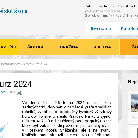
Základní škola a mateřská škola Hra
eřská škola
příspěvková organizace
Šromotovo nám. 177, 753 01 Hranic
Hlavní strana
Kontaktní
KY TŘÍD
ŠKOLKA
DRUŽINA
JÍDELNA
ŽÁ
Lyžařský výcvikový kurz 2024
kurz 2024
Nejč
lová
tisk:
Ve dnech 22. - 26. ledna 2024 se naši žáci
sedmých tříd, doplnění o nadšené lyžaře z vyšších
ročníků, vydali na dobrodružný lyžařský výcvikový
kurz do Horského areálu Kraličák. Na kurz vyjelo
23.
celkem 41 žáků a šestičlenný pedagogický dozor,
který byl žákům k dispozici nejen při ubytování
v Horském hotelu Sněženka, ale i na svahu.
Kraličák nás okouzlil nejen svou nádhernou