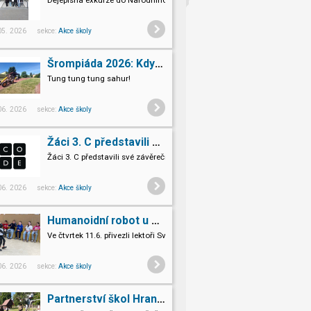
Dějepisná exkurze do Národního památníku II. světové války v Hrabyni
 05. 2026 sekce:
Akce školy
Šrompiáda 2026: Když deváťáci převzali velení
Tung tung tung sahur!
 06. 2026 sekce:
Akce školy
Žáci 3. C představili své závěrečné projekty v Code.org
Žáci 3. C představili své závěrečné projekty v Code.org
 06. 2026 sekce:
Akce školy
Humanoidní robot u nás ve škole
Ve čtvrtek 11.6. přivezli lektoři Světa vzdělání na Šromoťák humanoidn
Pro naše třeťáky a páťáky to byl opravdu nevšední zážitek.
 06. 2026 sekce:
Akce školy
Partnerství škol Hranice Hlohovec