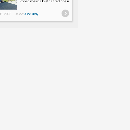
Konec měsíce května tradičně na Slovensku v HLOHOVCI!
 06. 2026 sekce:
Akce školy