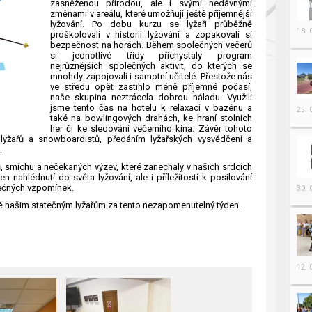
zasněženou přírodou, ale i svými nedávnými
změnami v areálu, které umožňují ještě příjemnější
lyžování. Po dobu kurzu se lyžaři průběžně
18.
proškolovali v historii lyžování a zopakovali si
bezpečnost na horách. Během společných večerů
si jednotlivé třídy přichystaly program
nejrůznějších společných aktivit, do kterých se
mnohdy zapojovali i samotní učitelé. Přestože nás
ve středu opět zastihlo méně příjemné počasí,
naše skupina neztrácela dobrou náladu. Využili
jsme tento čas na hotelu k relaxaci v bazénu a
25.
také na bowlingových drahách, ke hraní stolních
her či ke sledování večerního kina.
Závěr tohoto
 lyžařů a snowboardistů, předáním lyžařských vysvědčení a
.
ů, smíchu a nečekaných výzev, které zanechaly v našich srdcích
jen nahlédnutí do světa lyžování, ale i příležitostí k posilování
lečných vzpomínek.
30.
 našim statečným lyžařům za tento nezapomenutelný týden.
12.