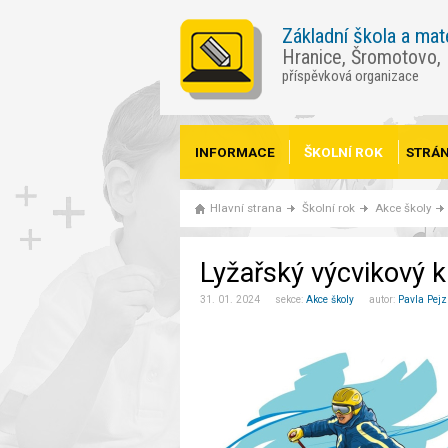
Základní škola a mat
Hranice, Šromotovo,
příspěvková organizace
INFORMACE
ŠKOLNÍ ROK
STRÁN
Hlavní strana
Školní rok
Akce školy
Lyžařský výcvikový 
31. 01. 2024 sekce:
Akce školy
autor:
Pavla Pejz