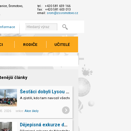
nice, Šromotovo,
tel.: +420 581 659 166
fax: +420 581 603 013
email:
srom@zssromotovo.cz
e
 informace
CI
RODIČE
UČITELÉ
tenější články
Šesťáci dobyli Lysou horu!
A zjistili, kdo tam navozil všechno to kamení.
 05. 2026 sekce:
Akce školy
Dějepisná exkurze do Národního památníku II. sv. války v Hrabyni