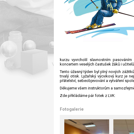
kurzu vyvrcholil slavnostním pasováním
koncertem veselých častušek žáků i učitelů
Tento úžasný týden byl plný nových zážitk
trvalý otisk. Lyžařský výcvikový kurz je ne
přátelství, sebeobjevování a vytváření spo
Děkujeme všem instruktorům a samozřejmě
Zde přikládáme pár fotek z LVK:
Fotogalerie