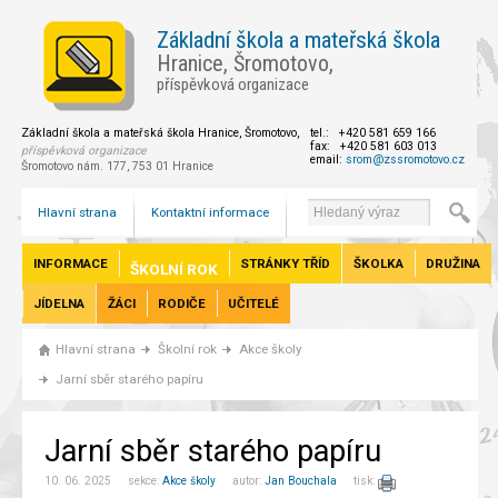
Základní škola a mateřská škola
Hranice, Šromotovo,
příspěvková organizace
Základní škola a mateřská škola Hranice, Šromotovo,
tel.: +420 581 659 166
fax: +420 581 603 013
příspěvková organizace
email:
srom@zssromotovo.cz
Šromotovo nám. 177, 753 01 Hranice
Hlavní strana
Kontaktní informace
INFORMACE
STRÁNKY TŘÍD
ŠKOLKA
DRUŽINA
ŠKOLNÍ ROK
JÍDELNA
ŽÁCI
RODIČE
UČITELÉ
Hlavní strana
Školní rok
Akce školy
Jarní sběr starého papíru
Jarní sběr starého papíru
10. 06. 2025 sekce:
Akce školy
autor:
Jan Bouchala
tisk: