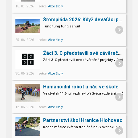
18. 05. 2026 sekce:
Akce školy
Šrompiáda 2026: Když deváťáci převzali velení
Tung tung tung sahur!
25. 06. 2026 sekce:
Akce školy
Žáci 3. C představili své závěrečné projekty v Code.org
Žáci 3. C představili své závěrečné projekty v Code.org
30. 06. 2026 sekce:
Akce školy
Humanoidní robot u nás ve škole
Ve čtvrtek 11.6. přivezli lektoři Světa vzdělání na Šromo
Pro naše třeťáky a páťáky to byl opravdu nevšední zážitek.
12. 06. 2026 sekce:
Akce školy
Partnerství škol Hranice Hlohovec
Konec měsíce května tradičně na Slovensku v HLOHOVCI!