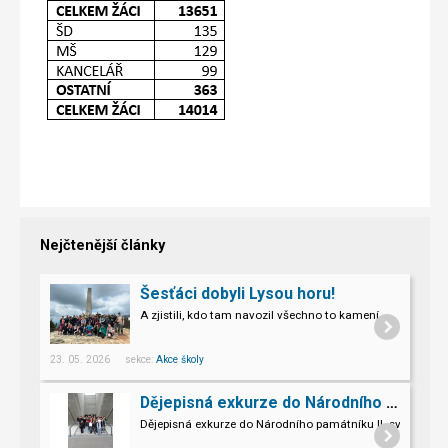
Nejčtenější články
Šesťáci dobyli Lysou horu!
A zjistili, kdo tam navozil všechno to kamení.
23. 05. 2026 sekce:
Akce školy
Dějepisná exkurze do Národního památníku II. sv. války v Hrabyni
Dějepisná exkurze do Národního památníku II. světové vál