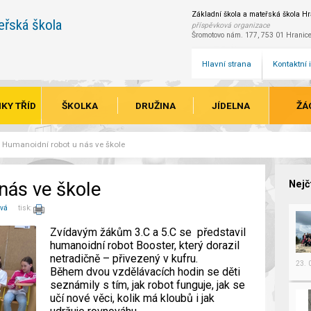
Základní škola a mateřská škola Hra
eřská škola
příspěvková organizace
Šromotovo nám. 177, 753 01 Hranic
Hlavní strana
Kontaktní
KY TŘÍD
ŠKOLKA
DRUŽINA
JÍDELNA
ŽÁ
Humanoidní robot u nás ve škole
nás ve škole
Nejč
ová
tisk:
Zvídavým žákům 3.C a 5.C se představil
humanoidní robot Booster, který dorazil
netradičně – přivezený v kufru.
23.
Během dvou vzdělávacích hodin se děti
seznámily s tím, jak robot funguje, jak se
učí nové věci, kolik má kloubů i jak