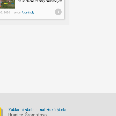
Na společné zážitky budeme ještě dlouho vzpomínat.
 06. 2026 sekce:
Akce školy
Základní škola a mateřská škola
Hranice, Šromotovo,