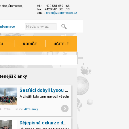
nice, Šromotovo,
tel.: +420 581 659 166
fax: +420 581 603 013
email:
srom@zssromotovo.cz
e
 informace
CI
RODIČE
UČITELÉ
tenější články
Šesťáci dobyli Lysou horu!
A zjistili, kdo tam navozil všechno to kamení.
 05. 2026 sekce:
Akce školy
Dějepisná exkurze do Národního památníku II. sv. války v Hrabyni