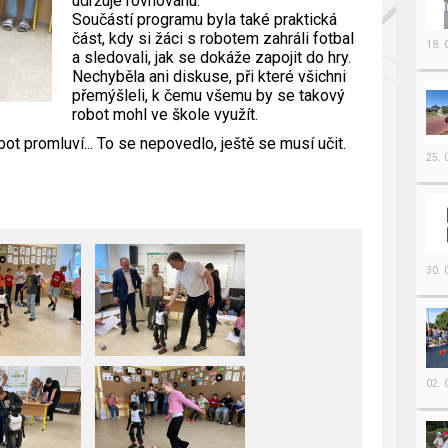
udržuje rovnováhu.
Součástí programu byla také praktická
část, kdy si žáci s robotem zahráli fotbal
18.
a sledovali, jak se dokáže zapojit do hry.
Nechyběla ani diskuse, při které všichni
přemýšleli, k čemu všemu by se takový
robot mohl ve škole využít.
bot promluví... To se nepovedlo, ještě se musí učit.
25.
30.
02.