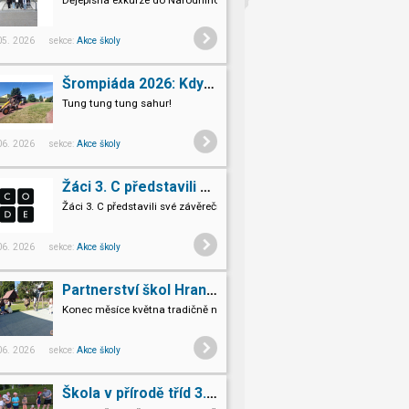
Dějepisná exkurze do Národního památníku II. světové války v Hrabyni
 05. 2026 sekce:
Akce školy
Šrompiáda 2026: Když deváťáci převzali velení
Tung tung tung sahur!
 06. 2026 sekce:
Akce školy
Žáci 3. C představili své závěrečné projekty v Code.org
Žáci 3. C představili své závěrečné projekty v Code.org
 06. 2026 sekce:
Akce školy
Partnerství škol Hranice Hlohovec
Konec měsíce května tradičně na Slovensku v HLOHOVCI!
 06. 2026 sekce:
Akce školy
Škola v přírodě tříd 3.A a 3.B