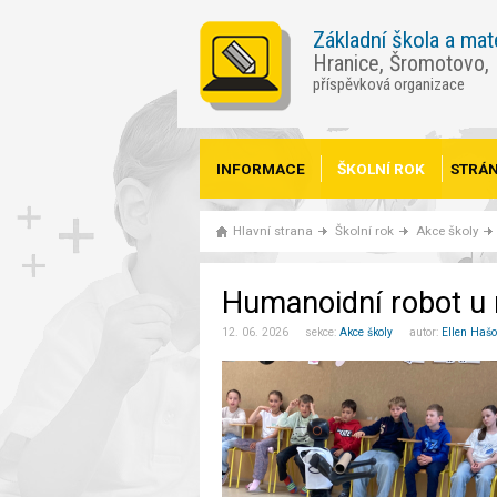
Základní škola a mat
Hranice, Šromotovo,
příspěvková organizace
INFORMACE
ŠKOLNÍ ROK
STRÁN
Hlavní strana
Školní rok
Akce školy
Humanoidní robot u 
12. 06. 2026 sekce:
Akce školy
autor:
Ellen Haš