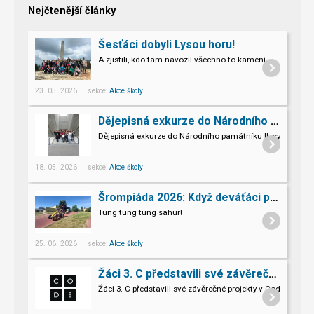
Nejčtenější články
Šesťáci dobyli Lysou horu!
A zjistili, kdo tam navozil všechno to kamení.
23. 05. 2026 sekce:
Akce školy
Dějepisná exkurze do Národního památníku II. sv. války v Hrabyni
Dějepisná exkurze do Národního památníku II. světové vál
18. 05. 2026 sekce:
Akce školy
Šrompiáda 2026: Když deváťáci převzali velení
Tung tung tung sahur!
25. 06. 2026 sekce:
Akce školy
Žáci 3. C představili své závěrečné projekty v Code.org
Žáci 3. C představili své závěrečné projekty v Code.org