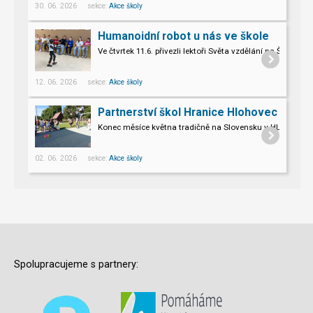
30. 06. 2026 sekce:
Akce školy
Humanoidní robot u nás ve škole
Ve čtvrtek 11.6. přivezli lektoři Světa vzdělání na Šromo
Pro naše třeťáky a páťáky to byl opravdu nevšední zážitek.
12. 06. 2026 sekce:
Akce školy
Partnerství škol Hranice Hlohovec
Konec měsíce května tradičně na Slovensku v HLOHOVCI!
02. 06. 2026 sekce:
Akce školy
Spolupracujeme s partnery: