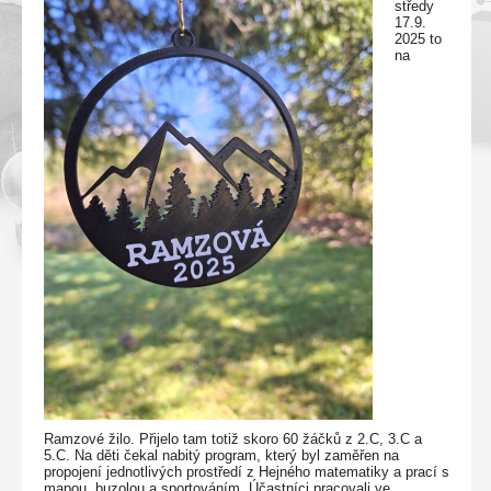
středy
17.9.
2025 to
na
Ramzové žilo. Přijelo tam totiž skoro 60 žáčků z 2.C, 3.C a
5.C. Na děti čekal nabitý program, který byl zaměřen na
propojení jednotlivých prostředí z Hejného matematiky a prací s
mapou, buzolou a sportováním. Účastníci pracovali ve