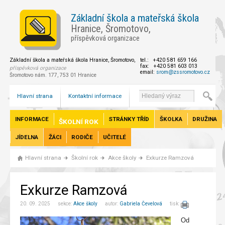
Základní škola a mateřská škola
Hranice, Šromotovo,
příspěvková organizace
Základní škola a mateřská škola Hranice, Šromotovo,
tel.: +420 581 659 166
fax: +420 581 603 013
příspěvková organizace
email:
srom@zssromotovo.cz
Šromotovo nám. 177, 753 01 Hranice
Hlavní strana
Kontaktní informace
INFORMACE
STRÁNKY TŘÍD
ŠKOLKA
DRUŽINA
ŠKOLNÍ ROK
JÍDELNA
ŽÁCI
RODIČE
UČITELÉ
Hlavní strana
Školní rok
Akce školy
Exkurze Ramzová
Exkurze Ramzová
20. 09. 2025 sekce:
Akce školy
autor:
Gabriela Čevelová
tisk:
Od