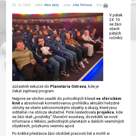
30. 10. 2024 sekce:
Akce školy
autor:
Jitka Peřinová
tisk:
V pátek
24. 10.
se žáci
všech
pátých
ročníků
zúčastnili exkurze do
Planetária Ostrava
, kde je
čekal zajímavý program.
Nejprve se všichni usadili do pohodlných křesel
ve sférickém
kině
a absolvovali komentovanou prohlídku aktuální hvězdné
oblohy se všemi astronomickými objekty a úkazy, které jsou
viditelné i na obloze skutečné. Poté následovala
projekce
, kde
se žáci stali „poutníky“ Sluneční soustavy, dozvěděli se nové
informace o Měsíci, jednotlivých planetách a dalších vesmírných
objektech, průzkumu vesmíru apod.
Po krátké přestávce žáci obdrželi pracovní list a mohli si