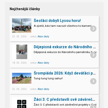
Nejčtenější články
Šesťáci dobyli Lysou horu!
A zjistili, kdo tam navozil všechno to kamení.
23. 05. 2026 sekce:
Akce školy
Dějepisná exkurze do Národního památníku II. sv. války v Hrabyni
Dějepisná exkurze do Národního památníku II. světové vál
18. 05. 2026 sekce:
Akce školy
Šrompiáda 2026: Když deváťáci převzali velení
Tung tung tung sahur!
25. 06. 2026 sekce:
Akce školy
Žáci 3. C představili své závěrečné projekty v Code.org
Žáci 3. C představili své závěrečné projekty v Code.org