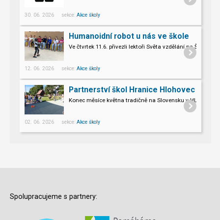
30. 06. 2026 sekce:
Akce školy
Humanoidní robot u nás ve škole
Ve čtvrtek 11.6. přivezli lektoři Světa vzdělání na Šromo
Pro naše třeťáky a páťáky to byl opravdu nevšední zážitek.
12. 06. 2026 sekce:
Akce školy
Partnerství škol Hranice Hlohovec
Konec měsíce května tradičně na Slovensku v HLOHOVCI!
02. 06. 2026 sekce:
Akce školy
Spolupracujeme s partnery: