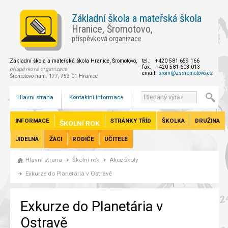
Základní škola a mateřská škola
Hranice, Šromotovo,
příspěvková organizace
Základní škola a mateřská škola Hranice, Šromotovo,
tel.: +420 581 659 166
fax: +420 581 603 013
příspěvková organizace
email:
srom@zssromotovo.cz
Šromotovo nám. 177, 753 01 Hranice
Hlavní strana
Kontaktní informace
INFORMACE
STRÁNKY TŘÍD
ŠKOLKA
DRUŽINA
ŠKOLNÍ ROK
JÍDELNA
ŽÁCI
RODIČE
UČITELÉ
Hlavní strana
Školní rok
Akce školy
Exkurze do Planetária v Ostravě
Exkurze do Planetária v
Ostravě