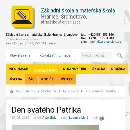
Základní škola a mateřská škola
Hranice, Šromotovo,
příspěvková organizace
Základní škola a mateřská škola Hranice, Šromotovo,
tel.: +420 581 659 166
fax: +420 581 603 013
příspěvková organizace
email:
srom@zssromotovo.cz
Šromotovo nám. 177, 753 01 Hranice
Hlavní strana
Kontaktní informace
INFORMACE
STRÁNKY TŘÍD
ŠKOLKA
DRUŽINA
ŠKOLNÍ ROK
JÍDELNA
ŽÁCI
RODIČE
UČITELÉ
Hlavní strana
Školní rok
Akce školy
Den svatého Patrika
Den svatého Patrika
29. 03. 2026 sekce:
Akce školy
autor:
Ludmila Malá
tisk: