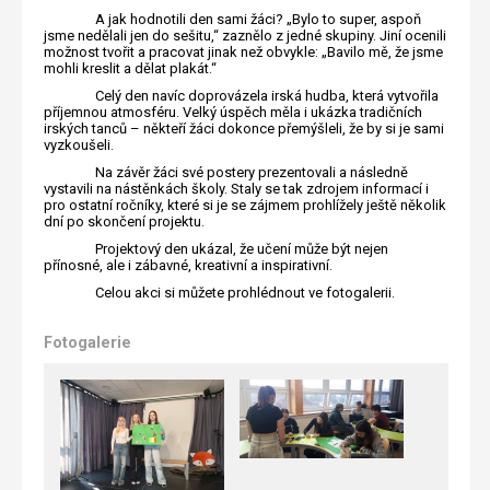
A jak hodnotili den sami žáci? „Bylo to super, aspoň
jsme nedělali jen do sešitu,“ zaznělo z jedné skupiny. Jiní ocenili
možnost tvořit a pracovat jinak než obvykle: „Bavilo mě, že jsme
mohli kreslit a dělat plakát.“
Celý den navíc doprovázela irská hudba, která vytvořila
příjemnou atmosféru. Velký úspěch měla i ukázka tradičních
irských tanců – někteří žáci dokonce přemýšleli, že by si je sami
vyzkoušeli.
Na závěr žáci své postery prezentovali a následně
vystavili na nástěnkách školy. Staly se tak zdrojem informací i
pro ostatní ročníky, které si je se zájmem prohlížely ještě několik
dní po skončení projektu.
Projektový den ukázal, že učení může být nejen
přínosné, ale i zábavné, kreativní a inspirativní.
Celou akci si můžete prohlédnout ve fotogalerii.
Fotogalerie