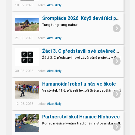
18. 05. 2026 sekce:
Akce školy
Šrompiáda 2026: Když deváťáci převzali velení
Tung tung tung sahur!
25. 06. 2026 sekce:
Akce školy
Žáci 3. C představili své závěrečné projekty v Code.org
Žáci 3. C představili své závěrečné projekty v Code.org
30. 06. 2026 sekce:
Akce školy
Humanoidní robot u nás ve škole
Ve čtvrtek 11.6. přivezli lektoři Světa vzdělání na Šromo
Pro naše třeťáky a páťáky to byl opravdu nevšední zážitek.
12. 06. 2026 sekce:
Akce školy
Partnerství škol Hranice Hlohovec
Konec měsíce května tradičně na Slovensku v HLOHOVCI!