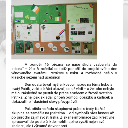
V pondělí 16. března se naše škola „zabarvila do
zelena“ – žáci 8. ročníků se totiž ponořili do projektového dne
věnovaného svatému Patrikovi a Irsku. A rozhodně nešlo o
klasické sezení nad učebnicí!
Den odstartoval myšlenkovou mapou na téma Irsko a
svatý Patrik, ve které žáci ukázali, co už vědí – a že toho nebylo
málo. Následně se pustili do práce s videem o životě svatého
Patrika. Z něj pak skládali příběh pomocí obrázků a kartiček a
dokázali ho i vlastními slovy převyprávět.
Pak přišla na řadu skupinová práce s texty. Každá
skupina se zaměřila na jiné téma – od symbolů přes historii až
po přírodní zajímavosti Irska. Získané informace žáci kreativně
zpracovali do posterů, kde mohli naplno využít nejen své
znalosti, ale i výtvarné dovednosti.