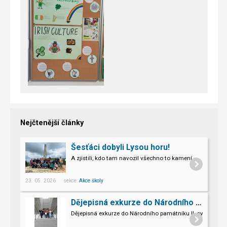
Nejčtenější články
Šesťáci dobyli Lysou horu!
A zjistili, kdo tam navozil všechno to kamení.
23. 05. 2026 sekce:
Akce školy
Dějepisná exkurze do Národního památníku II. sv. války v Hrabyni
Dějepisná exkurze do Národního památníku II. světové vál