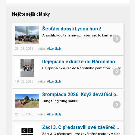
Nejčtenější články
Šesťáci dobyli Lysou horu!
A zjistili, kdo tam navozil všechno to kamení.
23. 05. 2026 sekce:
Akce školy
Dějepisná exkurze do Národního památníku II. sv. války v Hrabyni
Dějepisná exkurze do Národního památníku II. světové vál
18. 05. 2026 sekce:
Akce školy
Šrompiáda 2026: Když deváťáci převzali velení
Tung tung tung sahur!
25. 06. 2026 sekce:
Akce školy
Žáci 3. C představili své závěrečné projekty v Code.org
Žáci 3. C představili své závěrečné projekty v Code.org