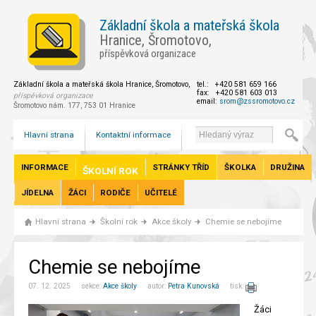
Základní škola a mateřská škola
Hranice, Šromotovo,
příspěvková organizace
Základní škola a mateřská škola Hranice, Šromotovo,
tel.: +420 581 659 166
fax: +420 581 603 013
příspěvková organizace
email:
srom@zssromotovo.cz
Šromotovo nám. 177, 753 01 Hranice
Hlavní strana
Kontaktní informace
INFORMACE
STRÁNKY TŘÍD
ŠKOLKA
DRUŽINA
ŠKOLNÍ ROK
JÍDELNA
ŽÁCI
RODIČE
UČITELÉ
Hlavní strana
Školní rok
Akce školy
Chemie se nebojíme
Chemie se nebojíme
07. 12. 2025 sekce:
Akce školy
autor:
Petra Kunovská
tisk:
Žáci