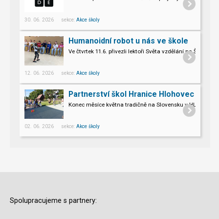
30. 06. 2026 sekce:
Akce školy
Humanoidní robot u nás ve škole
Ve čtvrtek 11.6. přivezli lektoři Světa vzdělání na Šromo
Pro naše třeťáky a páťáky to byl opravdu nevšední zážitek.
12. 06. 2026 sekce:
Akce školy
Partnerství škol Hranice Hlohovec
Konec měsíce května tradičně na Slovensku v HLOHOVCI!
02. 06. 2026 sekce:
Akce školy
Spolupracujeme s partnery: