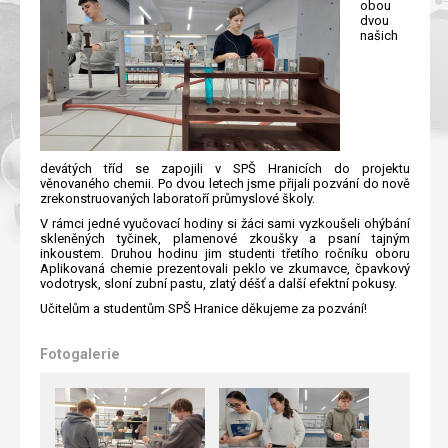
obou
dvou
našich
devátých tříd se zapojili v SPŠ Hranicích do projektu
věnovaného chemii. Po dvou letech jsme přijali pozvání do nově
zrekonstruovaných laboratoří průmyslové školy.
V rámci jedné vyučovací hodiny si žáci sami vyzkoušeli ohýbání
skleněných tyčinek, plamenové zkoušky a psaní tajným
inkoustem. Druhou hodinu jim studenti třetího ročníku oboru
Aplikovaná chemie prezentovali peklo ve zkumavce, čpavkový
vodotrysk, sloní zubní pastu, zlatý déšť a další efektní pokusy.
Učitelům a studentům SPŠ Hranice děkujeme za pozvání!
Fotogalerie