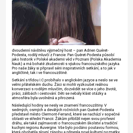
dvoudenní návštěvu výjimečný host – pan Adrien Quéret-
Podesta, rodilý mluvčí z Francie. Pan Quéret-Podesta působí
jako historik v Polské akademii věd v Poznani (Polska Akademia
Nauk) a má bohaté zkušenosti s výukou francouzského jazyka.
Pro naše žáky si připravil sérii inspirativních setkání, a to jak v
angličtině, tak i ve francouzštině.
Setkání s třídou I.C probíhalo v anglickém jazyce a neslo se ve
velmi přátelském duchu. Žáci si mohli vyzkoušet reálnou
konverzaci s rodilým mluvčím, dozvědět se více o jeho životě,
práci, zálibách i cestování. Děti se nebály klást otázky a
atmosféra byla uvolněná a přirozená.
Následující hodiny se nesly ve znamení francouzštiny. V
sedmých, osmých a devátých ročnících pan Quéret-Podesta
představil město Clermont-Ferrand, které se nachází v sopečné
oblasti ve střední Francii. Žákům přiblížil nejen svou profesní
dráhu, ale také zajímavosti o francouzském školství a tradiční
kuchyni regionu Auvergne. Vše bylo podáno poutavou formou,
která obohatila slovní zásobu a přinesla nové kulturní poznatky.