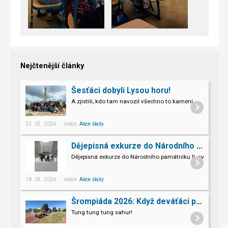
Nejčtenější články
Šesťáci dobyli Lysou horu!
A zjistili, kdo tam navozil všechno to kamení.
23. 05. 2026 sekce:
Akce školy
Dějepisná exkurze do Národního památníku II. sv. války v Hrabyni
Dějepisná exkurze do Národního památníku II. světové vál
18. 05. 2026 sekce:
Akce školy
Šrompiáda 2026: Když deváťáci převzali velení
Tung tung tung sahur!