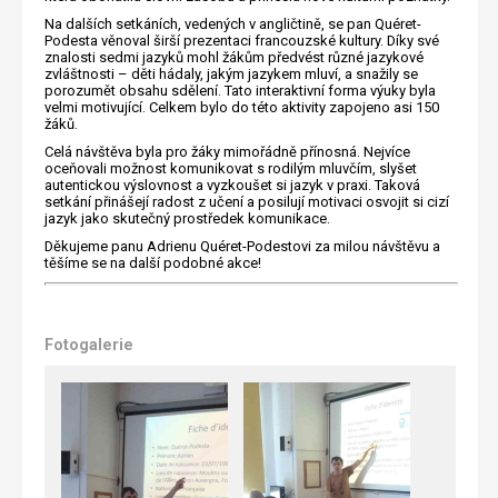
Na dalších setkáních, vedených v angličtině, se pan Quéret-
Podesta věnoval širší prezentaci francouzské kultury. Díky své
znalosti sedmi jazyků mohl žákům předvést různé jazykové
zvláštnosti – děti hádaly, jakým jazykem mluví, a snažily se
porozumět obsahu sdělení. Tato interaktivní forma výuky byla
velmi motivující. Celkem bylo do této aktivity zapojeno asi 150
žáků.
Celá návštěva byla pro žáky mimořádně přínosná. Nejvíce
oceňovali možnost komunikovat s rodilým mluvčím, slyšet
autentickou výslovnost a vyzkoušet si jazyk v praxi. Taková
setkání přinášejí radost z učení a posilují motivaci osvojit si cizí
jazyk jako skutečný prostředek komunikace.
Děkujeme panu Adrienu Quéret-Podestovi za milou návštěvu a
těšíme se na další podobné akce!
Fotogalerie