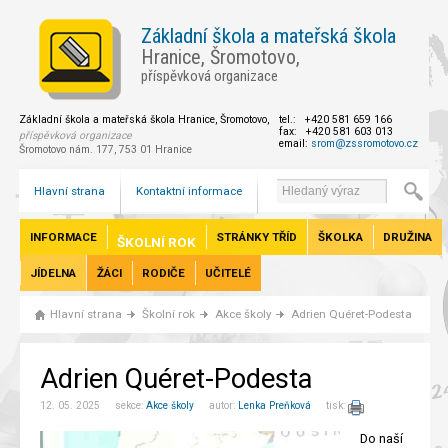
Základní škola a mateřská škola
Hranice, Šromotovo,
příspěvková organizace
Základní škola a mateřská škola Hranice, Šromotovo,
tel.: +420 581 659 166
fax: +420 581 603 013
příspěvková organizace
email:
srom@zssromotovo.cz
Šromotovo nám. 177, 753 01 Hranice
Hlavní strana
Kontaktní informace
INFORMACE
STRÁNKY TŘÍD
ŠKOLKA
DRUŽINA
ŠKOLNÍ ROK
JÍDELNA
ŽÁCI
RODIČE
UČITELÉ
Hlavní strana
Školní rok
Akce školy
Adrien Quéret-Podesta
Adrien Quéret-Podesta
12. 05. 2025 sekce:
Akce školy
autor:
Lenka Preňková
tisk:
Do naší