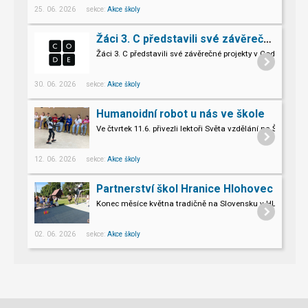
25. 06. 2026 sekce:
Akce školy
Žáci 3. C představili své závěrečné projekty v Code.org
Žáci 3. C představili své závěrečné projekty v Code.org
30. 06. 2026 sekce:
Akce školy
Humanoidní robot u nás ve škole
Ve čtvrtek 11.6. přivezli lektoři Světa vzdělání na Šromo
Pro naše třeťáky a páťáky to byl opravdu nevšední zážitek.
12. 06. 2026 sekce:
Akce školy
Partnerství škol Hranice Hlohovec
Konec měsíce května tradičně na Slovensku v HLOHOVCI!
02. 06. 2026 sekce:
Akce školy