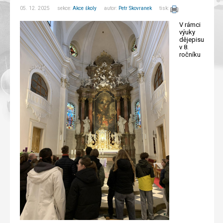
05. 12. 2025 sekce:
Akce školy
autor:
Petr Skovranek
tisk:
V rámci
výuky
dějepisu
v 8.
ročníku