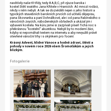
navštívily naše tři třídy, tedy 8.A,B,C, při výuce baroka i
kostel Stětí svatého Jana Křtitele v Hranicích. Ač mnozí rodáci,
nikdy v něm nebyli. A tak se dozvěděli nejen o jeho historii a
typických stavebních barokních prvcích od učitelů dějepisu,
pana Skovranka a paní Dohnálkové, ale i od pana Rabínského o
vánočních zvycích, náboženských obřadech a ukázal jim i
vybavení kostela. Na kúru jsme si zazpívali píseň Tichá noc s
překrásnou "kostelní" akustikou. Nebyli by to moderní žáci,
kdyby si nepomáhali textem na internetu a aby nevyužili právě
otevřené vánoční trhy i s okýnkem pro focení.
Krásný Advent, klidné Vánoce a hodně zdraví, štěstí a
pohody v novém roce 2026 všem Šromoťákům a jejich
blízkým.
Fotogalerie