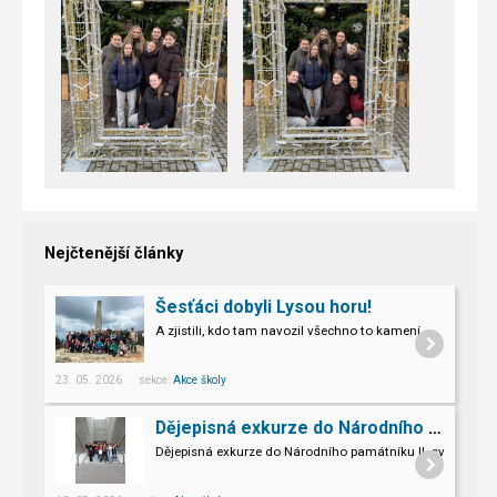
Nejčtenější články
Šesťáci dobyli Lysou horu!
A zjistili, kdo tam navozil všechno to kamení.
23. 05. 2026 sekce:
Akce školy
Dějepisná exkurze do Národního památníku II. sv. války v Hrabyni
Dějepisná exkurze do Národního památníku II. světové vál