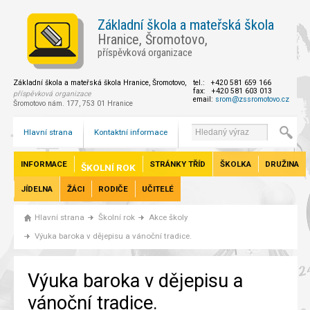
Základní škola a mateřská škola
Hranice, Šromotovo,
příspěvková organizace
Základní škola a mateřská škola Hranice, Šromotovo,
tel.: +420 581 659 166
fax: +420 581 603 013
příspěvková organizace
email:
srom@zssromotovo.cz
Šromotovo nám. 177, 753 01 Hranice
Hlavní strana
Kontaktní informace
INFORMACE
STRÁNKY TŘÍD
ŠKOLKA
DRUŽINA
ŠKOLNÍ ROK
JÍDELNA
ŽÁCI
RODIČE
UČITELÉ
Hlavní strana
Školní rok
Akce školy
Výuka baroka v dějepisu a vánoční tradice.
Výuka baroka v dějepisu a
vánoční tradice.