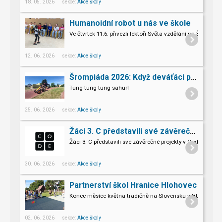
18. 05. 2026 sekce:
Akce školy
Humanoidní robot u nás ve škole
Ve čtvrtek 11.6. přivezli lektoři Světa vzdělání na Šromo
Pro naše třeťáky a páťáky to byl opravdu nevšední zážitek.
12. 06. 2026 sekce:
Akce školy
Šrompiáda 2026: Když deváťáci převzali velení
Tung tung tung sahur!
25. 06. 2026 sekce:
Akce školy
Žáci 3. C představili své závěrečné projekty v Code.org
Žáci 3. C představili své závěrečné projekty v Code.org
30. 06. 2026 sekce:
Akce školy
Partnerství škol Hranice Hlohovec
Konec měsíce května tradičně na Slovensku v HLOHOVCI!
02. 06. 2026 sekce:
Akce školy